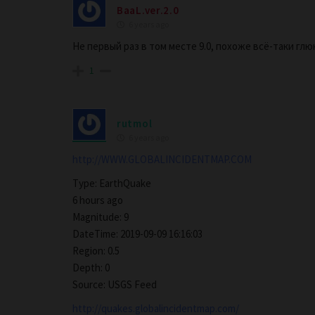
BaaL.ver.2.0
6 years ago
Не первый раз в том месте 9.0, похоже всё-таки глю
1
rutmol
6 years ago
http://WWW.GLOBALINCIDENTMAP.COM
Type: EarthQuake
6 hours ago
Magnitude: 9
DateTime: 2019-09-09 16:16:03
Region: 0.5
Depth: 0
Source: USGS Feed
http://quakes.globalincidentmap.com/