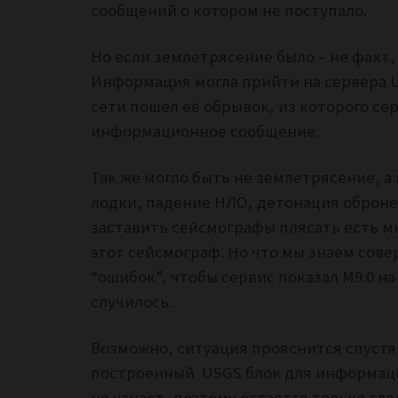
сообщений о котором не поступало.
Но если землетрясение было – не факт, 
Информация могла прийти на сервера U
сети пошел её обрывок, из которого сер
информационное сообщение.
Так же могло быть не землетрясение, а
лодки, падение НЛО, детонация обронен
заставить сейсмографы плясать есть мн
этот сейсмограф. Но что мы знаем сове
“ошибок”, чтобы сервис показал M9.0 на
случилось.
Возможно, ситуация прояснится спустя
построенный USGS блок для информации
не узнает, поэтому остается только сл