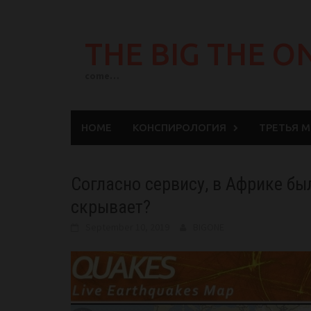
Skip
to
THE BIG THE O
content
come…
HOME
КОНСПИРОЛОГИЯ
ТРЕТЬЯ 
Согласно сервису, в Африке бы
скрывает?
September 10, 2019
BIGONE