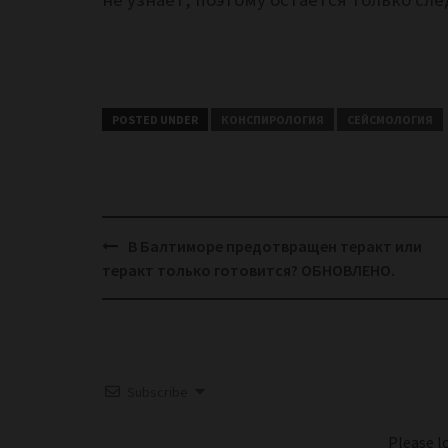
POSTED UNDER
КОНСПИРОЛОГИЯ
СЕЙСМОЛОГИЯ
Post
В Балтиморе предотвращен теракт или
navigation
теракт только готовится? ОБНОВЛЕНО.
Subscribe
Please 