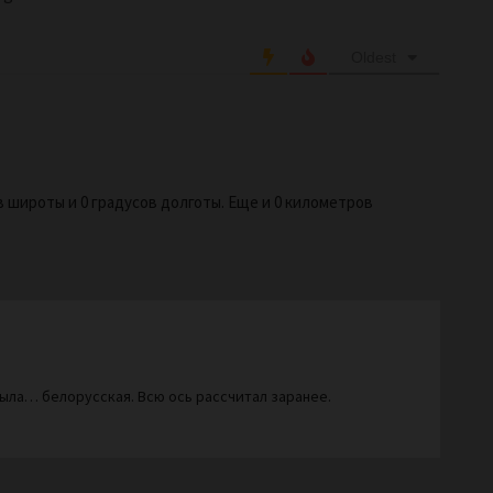
Oldest
в широты и 0 градусов долготы. Еще и 0 километров
была… белорусская. Всю ось рассчитал заранее.