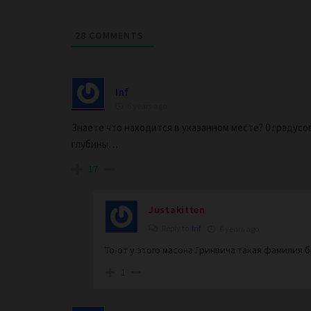
28
COMMENTS
Inf
6 years ago
Знаете что находится в указанном месте? 0 градусо
глубины…
17
Justakitten
Reply to
Inf
6 years ago
То-от у этого масона Гринвича такая фамилия 
1