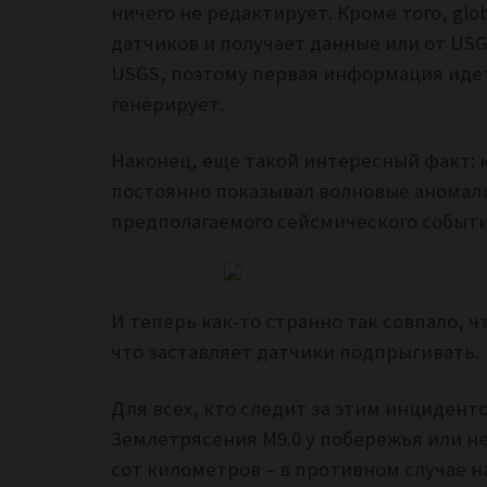
ничего не редактирует. Кроме того, glo
датчиков и получает данные или от USG
USGS, поэтому первая информация идет
генерирует.
Наконец, еще такой интересный факт: 
постоянно показывал волновые аномали
предполагаемого сейсмического событи
И теперь как-то странно так совпало, ч
что заставляет датчики подпрыгивать.
Для всех, кто следит за этим инциденто
Землетрясения M9.0 у побережья или не
сот километров – в противном случае 