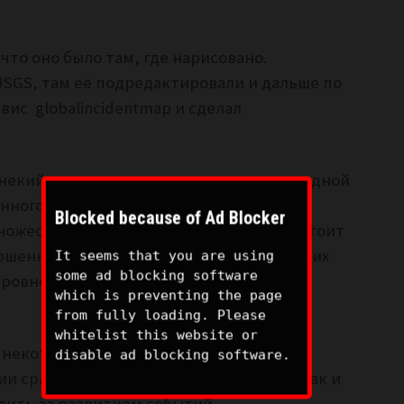
что оно было там, где нарисовано.
SGS, там её подредактировали и дальше по
вис globalincidentmap и сделал
 некий инцидент на море – авария подводной
ного в океан ядерного фугаса – причин
Blocked because of Ad Blocker
ожество, тем более мы не знаем, где стоит
ршенно точно – не бывает в природе таких
It seems that you are using
some ad blocking software
 ровном месте, что-то там всё равно
which is preventing the page
from fully loading. Please
whitelist this website or
 некоторое время, возможно, что
disable ad blocking software.
 сработает и никто, ничего, никогда так и
едить за развитием событий.