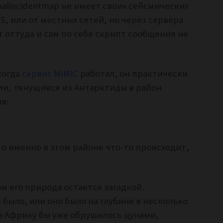
balincidentmap не имеет своих сейсмических
S, или от местных сетей, но через сервера
 оттуда и сам по себе скрипт сообщения не
когда
сервис MIMIC
работал, он практически
и, тянущиеся из Антарктиды в район
я:
то именно в этом районе что-то происходит,
м его природа остается загадкой.
 было, или оно было на глубине в несколько
на Африку бы уже обрушилось цунами,