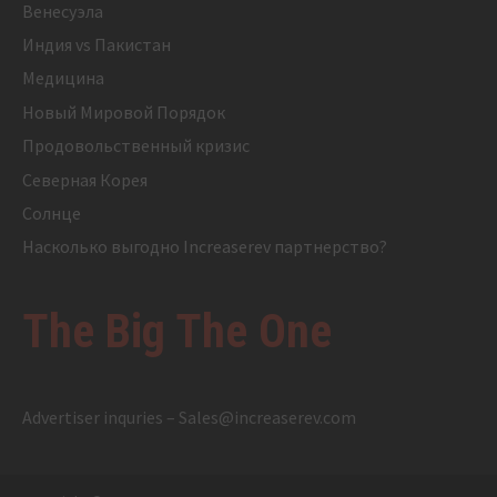
Венесуэла
Индия vs Пакистан
Медицина
Новый Мировой Порядок
Продовольственный кризис
Северная Корея
Солнце
Насколько выгодно Increaserev партнерство?
The Big The One
Advertiser inquries –
Sales@increaserev.com