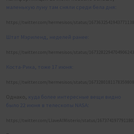
маленькую луну там сняли среди бела дня:
https://twitter.com/hermesisos/status/167363254194377113
Штат Мэриленд, неделей ранее:
https://twitter.com/hermesisos/status/167328229470490624
Коста-Рика, тоже 17 июня:
https://twitter.com/hermesisos/status/167328018117835980
Однако,
куда более интересные вещи видно
было 22 июня в телескопы NASA:
https://twitter.com/LlaveAlMisterio/status/167374197791180