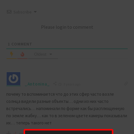
Subscribe
Please login to comment
1
COMMENT
Oldest
_Antonina_
3 years ago
почему то вспоминается что до этих сфер часто возле
солнца видели разные объекты… одни из них часто
встречались… напоминали по форме как бы расплющенную
по земле жабку… как то в зеленом цвете камеры показывали
их… теперь такого нет
-1