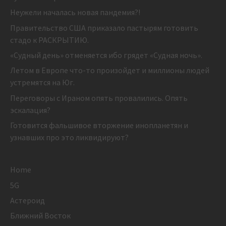
Неужели началась новая пандемия?!
Правительство США приказало пастырям готовить
стадо к РАСКРЫТИЮ.
«Судный день» отменяется ибо грядет «Судная ночь».
Летом в Европе что-то произойдет и миллионы людей
устремятся на Юг.
Переговоры с Ираном опять провалились. Опять
эскалация?
Готовится фальшивое вторжение инопланетян и
узнавших про это ликвидируют?
Home
5G
Астероид
Ближний Восток