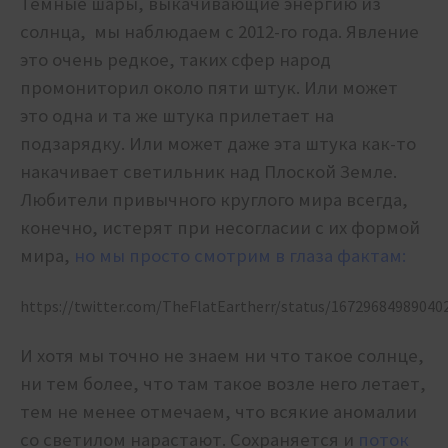
Темные шары, выкачивающие энергию из
солнца, мы наблюдаем с 2012-го года. Явление
это очень редкое, таких сфер народ
промониторил около пяти штук. Или может
это одна и та же штука прилетает на
подзарядку. Или может даже эта штука как-то
накачивает светильник над Плоской Земле.
Любители привычного круглого мира всегда,
конечно, истерят при несогласии с их формой
мира,
но мы просто смотрим в глаза фактам:
https://twitter.com/TheFlatEartherr/status/16729684989040
И хотя мы точно не знаем ни что такое солнце,
ни тем более, что там такое возле него летает,
тем не менее отмечаем, что всякие аномалии
со светилом нарастают. Сохраняется и
поток