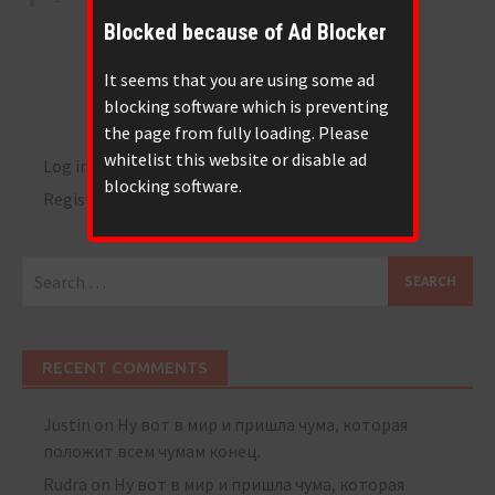
Blocked because of Ad Blocker
It seems that you are using some ad
blocking software which is preventing
the page from fully loading. Please
whitelist this website or disable ad
Log in
blocking software.
Register
Search
for:
RECENT COMMENTS
Justin
on
Ну вот в мир и пришла чума, которая
положит всем чумам конец.
Rudra
on
Ну вот в мир и пришла чума, которая