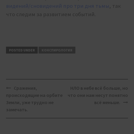
видений/сновидений про три дня тьмы
, так
что следим за развитием событий.
POSTED UNDER
КОНСПИРОЛОГИЯ
Post
Сражения,
НЛО в небе всё больше, но
navigation
происходящие на орбите
что они нам несут понятно
Земли, уже трудно не
всё меньше.
замечать.