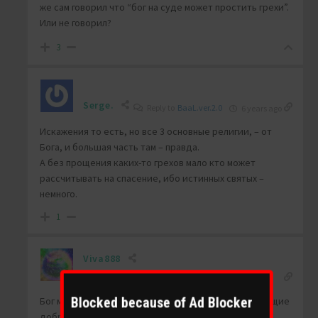
же сам говорил что “бог на суде может простить грехи”.
Или не говорил?
3
Serge.
Reply to
BaaL.ver.2.0
6 years ago
Искажения то есть, но все 3 основные религии, – от
Бога, и большая часть там – правда.
А без прощения каких-то грехов мало кто может
рассчитывать на спасение, ибо истинных святых –
немного.
1
Viva888
Reply to
BaaL.ver.2.0
6 years ago
Blocked because of Ad Blocker
Бог может простить грехи, если есть перевешивающие
добрые дела (на правой чаше весов). По карме