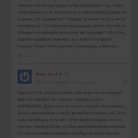
каждого своего президента Парашенками и т.д., скоро
ты возмёшься и за Зеленского, а сам на выборы даже не
ходишь, это адекватно? А перед Путиным ты чуть ли не
кланяешься. А кто Шария оправдывал, после того как он
обзывал западенцев польскими вы*лядками? Тебе Усик,
Шарий и шамбала заменяют все новости родной
страны? Может тебе воровать комильфо, а мне нет.
-1
BaaL.ver.2.0
Reply to
Viva888
6 years ago
Ещё раз: я НЕ смотрю Шария, и не знаю что он говорил.
Мне это неважно. Но Усик его смотрит, и это
НОРМАЛЬНО. Даже если он что-то говорил. Мне плевать.
Ты про демократию и свободу выбора слышал, не? Хочу
хожу на выборы, хочу нет. Хочу смотрю Шария, хочу не
смотрю. Право выбора это базовый принцип Вселенной.
Остальное комментировать вообще не вижу смысла,