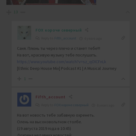
13
FOX короче северный
Reply to
Fifth_account
6 years ago
Саня. Плюнь ты через плечо и станет тебе!!!
На вот, красивую музыку тебе послушать.
https://www.youtube.com/watch?v=sz_qOlCFnLk
[Ethnic Deep House Mix] Podcast #1 | A Musical Journey
1
Fifth_account
Reply to
FOX короче северный
6 years ago
На вот новость тебе забавную охренеть.
Олень на высоковольтном столбе.
(19 августа 2019 года в 10:45)
Дохрена недавних новостей: