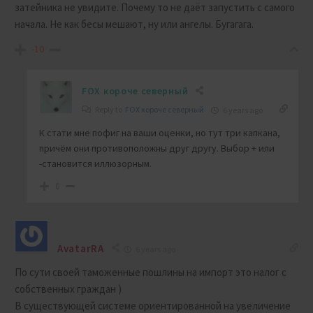
затейника не увидите. Почему то не даёт запустить с самого
начала. Не как бесы мешают, ну или ангелы. Бугагага.
-10
FOX короче северный
Reply to
FOX короче северный
6 years ago
К стати мне пофиг на ваши оценки, но тут три капкана,
причём они противоположны друг другу. Выбор + или
-становится иллюзорным.
0
AvatarRA
6 years ago
По сути своей таможенные пошлины на импорт это налог с
собственных граждан )
В существующей системе ориентированной на увеличение