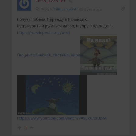
Fifth_account
Reply to
Fifth_account
6 years ago
Получу Нобеля. Перееду в Исландию.
Буду курить и ругаться матом, и умру в один день.
https://ru.wikipedia.org/wiki/
Геоцентрическая_система_мира
https://www.youtube.com/watch?v=NCxX70rUz4A
-1