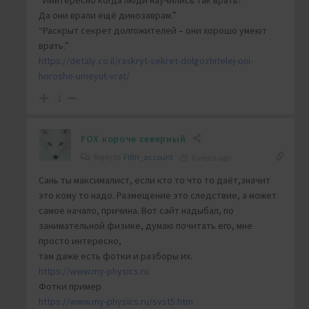
“Иинтересно когда люди научились так врать?
Да они врали ещё динозаврам.”
“Раскрыт секрет долгожителей – они хорошо умеют
врать.”
https://detaly.co.il/raskryt-sekret-dolgozhitelej-oni-
horosho-umeyut-vrat/
-1
FOX короче северный
Reply to
Fifth_account
6 years ago
Сань ты максималист, если кто то что то даёт,значит
это кому то надо. Размещение это следствие, а может
самое начало, причина. Вот сайт надыбал, по
занимательной физике, думаю почитать его, мне
просто интересно,
там даже есть фотки и разборы их.
https://www.my-physics.ru
Фотки пример
https://www.my-physics.ru/svst5.htm