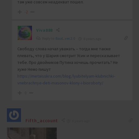
там уже совсем неадекват пошел.
-2
Viva888
Reply to
BaaL.ver.2.0
6 years ago
Свободу слова начал уважать – тогда мне также
плевать, что у Шария смотрит Усик и пересказывает
тебе. Про двойников Путина хочешь прочитать? Не
хуже Немо пишут
https://metaisskra.com/blog/lyubitelyam-klubnichki-
vnebrachnye-deti-masonov-klony-i-bioroboty/
0
Fifth_account
6 years ago