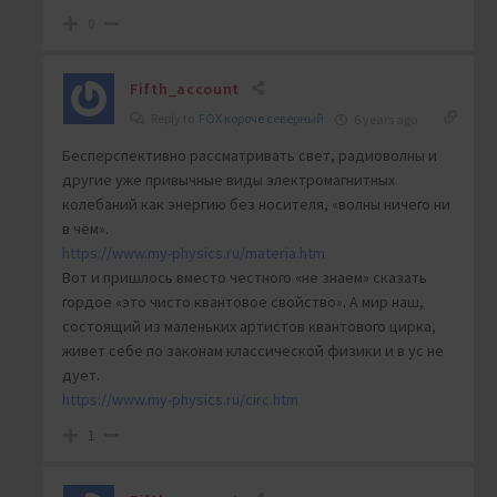
0
Fifth_account
Reply to
FOX короче северный
6 years ago
Бесперспективно рассматривать свет, радиоволны и
другие уже привычные виды электромагнитных
колебаний как энергию без носителя, «волны ничего ни
в чём».
https://www.my-physics.ru/materia.htm
Вот и пришлось вместо честного «не знаем» сказать
гордое «это чисто квантовое свойство». А мир наш,
состоящий из маленьких артистов квантового цирка,
живет себе по законам классической физики и в ус не
дует.
https://www.my-physics.ru/circ.htm
1