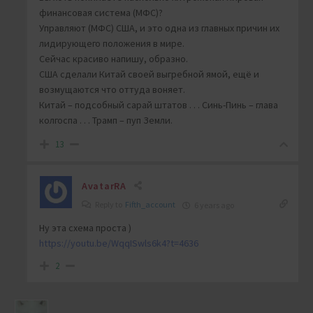
финансовая система (МФС)?
Управляют (МФС) США, и это одна из главных причин их
лидирующего положения в мире.
Сейчас красиво напишу, образно.
США сделали Китай своей выгребной ямой, ещё и
возмущаются что оттуда воняет.
Китай – подсобный сарай штатов . . . Синь-Пинь – глава
колгоспа . . . Трамп – пуп Земли.
13
AvatarRA
Reply to
Fifth_account
6 years ago
Ну эта схема проста )
https://youtu.be/WqqISwls6k4?t=4636
2