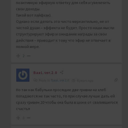
позитивную эфирную ответку для себя и увеличить
свои доходы.
Такой вот лайфхак).
Однако если делать это чисто меркантильно, не от
чистой души – эффекта не будет. Просто наши мысли
структурируют эфир и ожидание награды за свои
действия – приводит к тому что эфир не отвечает в
полной мере.
2
BaaL.ver.2.0
Reply to
BaaL.ver.2.0
6 years ago
Но так как бабульки просящие две гривни на хлеб
попадаются не так часто, то при случае лучше дать ей
сразу гривен 20 чтобы она была в шоке от свалившегося
счастья
0