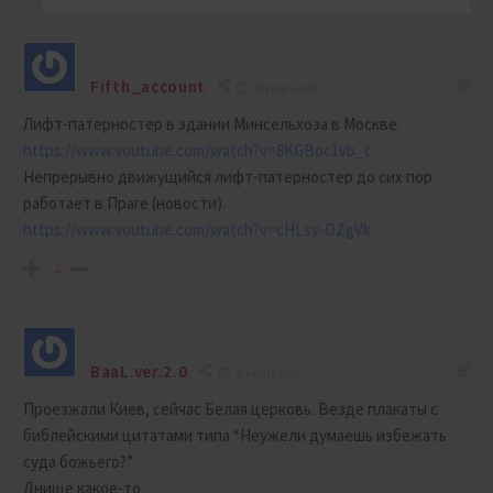
Fifth_account
6 years ago
Лифт-патерностер в здании Минсельхоза в Москве.
https://www.youtube.com/watch?v=8KGBoc1vb_c
Непрерывно движущийся лифт-патерностер до сих пор
работает в Праге (новости).
https://www.youtube.com/watch?v=cHLsy-DZgVk
-2
BaaL.ver.2.0
6 years ago
Проезжали Киев, сейчас Белая церковь. Везде плакаты с
библейскими цитатами типа “Неужели думаешь избежать
суда божьего?”
Днище какое-то