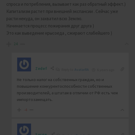
спроса и потребления, вызывает как раз обратный эффект.)
Капитализм растет при внешней экспансии . Сейчас уже
расти некуда, он захватил всю Землю.
Начинается процесс пожирания друг друга )
Это как выведение крысоеда , сжирают слабейшего )
24
Zedef
Reply to
AvatarRA
6 years ago
Не только налог на собственных граждан, но и
повышение конкурентоспособности собственных
производителей, а штатам в отличии от РФ есть чем
импортозамещать.
-4
Serge.