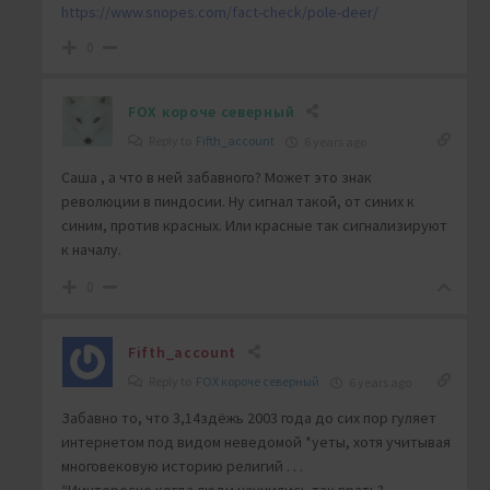
https://www.snopes.com/fact-check/pole-deer/
0
FOX короче северный
Reply to
Fifth_account
6 years ago
Саша , а что в ней забавного? Может это знак
революции в пиндосии. Ну сигнал такой, от синих к
синим, против красных. Или красные так сигнализируют
к началу.
0
Fifth_account
Reply to
FOX короче северный
6 years ago
Забавно то, что 3,14здёжь 2003 года до сих пор гуляет
интернетом под видом неведомой *уеты, хотя учитывая
многовековую историю религий . . .