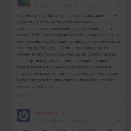
Reply to
BaaL.ver.2.0
6 years ago
На самом деле добрые дела также нужны, иначе зачем
их делать? Например ты украл у кого-то 10 000, но
раздал на благотворительность ещё больше. Значит
или оно тебе простится, либо у тебя украдут 10 000, но
кто-то вернёт ещё больше, останется только пережить
этот период без денег. Много чего нужно простить
человечеству, так как сами мы с этого болота никогда
не выберемся, много кто несознательно ест мясо
божьих тварей, но они же не убивали их, и резать в
следующей жизни их вряд ли за это будут. Хищники не
будут голодать без мяса, такая их природа и спроса с
них нет.
…
Read more »
0
BaaL.ver.2.0
Reply to
Viva888
6 years ago
А почему ты думаешь что если украл 10000 то у тебя