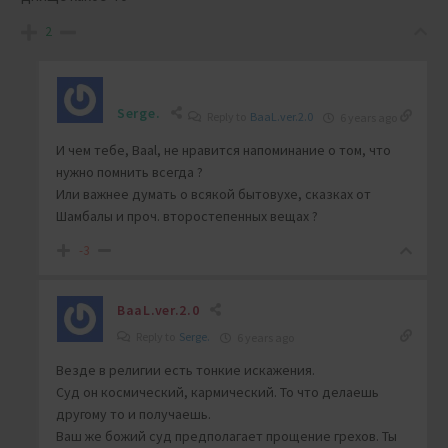
2
Serge.
Reply to
BaaL.ver.2.0
6 years ago
И чем тебе, Baal, не нравится напоминание о том, что
нужно помнить всегда ?
Или важнее думать о всякой бытовухе, сказках от
Шамбалы и проч. второстепенных вещах ?
-3
BaaL.ver.2.0
Reply to
Serge.
6 years ago
Везде в религии есть тонкие искажения.
Суд он космический, кармический. То что делаешь
другому то и получаешь.
Ваш же божий суд предполагает прощение грехов. Ты