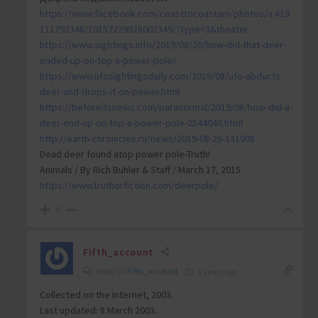
https://www.facebook.com/coasttocoastam/photos/a.419
111792348/10157229928002349/?type=3&theater
https://www.sightings.info/2019/08/20/how-did-that-deer-
ended-up-on-top-a-power-pole/
https://www.ufosightingsdaily.com/2019/08/ufo-abducts-
deer-and-drops-it-on-power.html
https://beforeitsnews.com/paranormal/2019/08/how-did-a-
deer-end-up-on-top-a-power-pole-2544046.html
http://earth-chronicles.ru/news/2019-08-26-131908
Dead deer found atop power pole-Truth!
Animals / By Rich Buhler & Staff / March 17, 2015
https://www.truthorfiction.com/deerpole/
0
Fifth_account
Reply to
Fifth_account
6 years ago
Collected on the Internet, 2003.
Last updated: 8 March 2003.