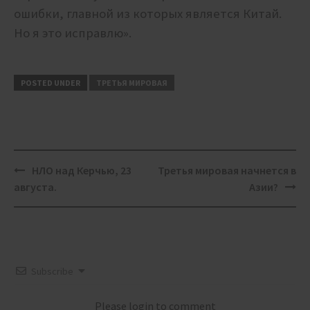
ошибки, главной из которых является Китай.
Но я это исправлю».
POSTED UNDER
ТРЕТЬЯ МИРОВАЯ
Post
НЛО над Керчью, 23
Третья мировая начнется в
navigation
августа.
Азии?
Subscribe
Please login to comment