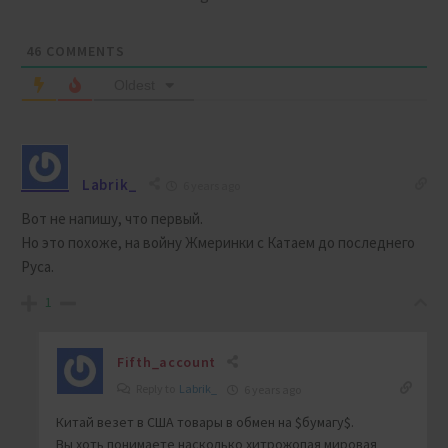
46
COMMENTS
Oldest
Labrik_
6 years ago
Вот не напишу, что первый.
Но это похоже, на войну Жмеринки с Катаем до последнего
Руса.
1
Fifth_account
Reply to
Labrik_
6 years ago
Китай везет в США товары в обмен на $бумагу$.
Вы хоть понимаете насколько хитрожопая мировая