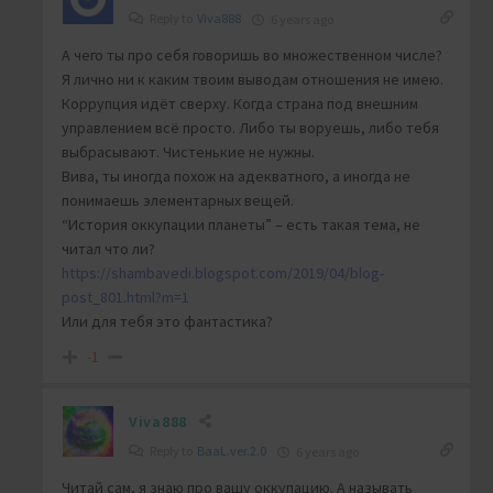
Reply to
Viva888
6 years ago
А чего ты про себя говоришь во множественном числе?
Я лично ни к каким твоим выводам отношения не имею.
Коррупция идёт сверху. Когда страна под внешним
управлением всё просто. Либо ты воруешь, либо тебя
выбрасывают. Чистенькие не нужны.
Вива, ты иногда похож на адекватного, а иногда не
понимаешь элементарных вещей.
“История оккупации планеты” – есть такая тема, не
читал что ли?
https://shambavedi.blogspot.com/2019/04/blog-
post_801.html?m=1
Или для тебя это фантастика?
-1
Viva888
Reply to
BaaL.ver.2.0
6 years ago
Читай сам, я знаю про вашу оккупацию. А называть