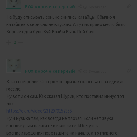
FOX короче северный
6 years ago
Не буду описывать сон, но снились китайцы. Обычно я
китайцев в свои сны не впускаю. А тут их прямо много было.
Короче одни Сунь Куй Вчай и Вынь Пей Сам.
2
FOX короче северный
6 years ago
Классный ролик. Осторожно призыв голосовать за едимую
госсию.
Ну вот и он сам. Как сказал Шурик, кто поставил минус тот
лох.
https://ok.ru/video/2312979157355
Ну и музыка там, как всегда не плохая. Если нет звука
кнопочку там нажмите и включите. И бегунок
воспроизведения перетащите на начало, а то главного