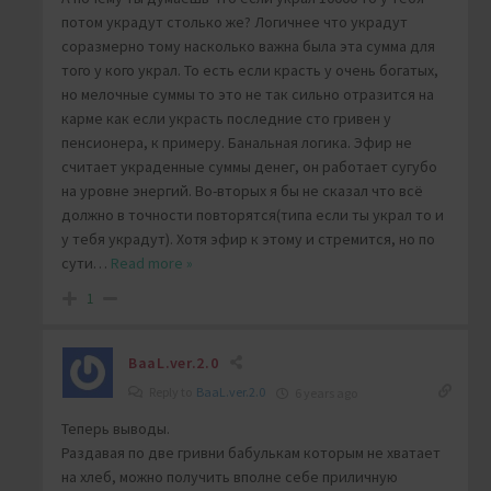
потом украдут столько же? Логичнее что украдут
соразмерно тому насколько важна была эта сумма для
того у кого украл. То есть если красть у очень богатых,
но мелочные суммы то это не так сильно отразится на
карме как если украсть последние сто гривен у
пенсионера, к примеру. Банальная логика. Эфир не
считает украденные суммы денег, он работает сугубо
на уровне энергий. Во-вторых я бы не сказал что всё
должно в точности повторятся(типа если ты украл то и
у тебя украдут). Хотя эфир к этому и стремится, но по
сути
…
Read more »
1
BaaL.ver.2.0
Reply to
BaaL.ver.2.0
6 years ago
Теперь выводы.
Раздавая по две гривни бабулькам которым не хватает
на хлеб, можно получить вполне себе приличную