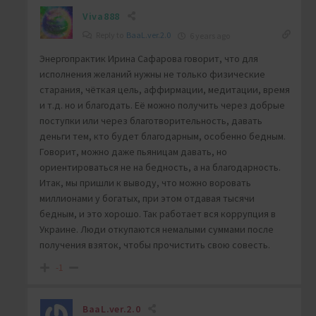
Viva888
Reply to
BaaL.ver.2.0
6 years ago
Энергопрактик Ирина Сафарова говорит, что для
исполнения желаний нужны не только физические
старания, чёткая цель, аффирмации, медитации, время
и т.д. но и благодать. Её можно получить через добрые
поступки или через благотворительность, давать
деньги тем, кто будет благодарным, особенно бедным.
Говорит, можно даже пьяницам давать, но
ориентироваться не на бедность, а на благодарность.
Итак, мы пришли к выводу, что можно воровать
миллионами у богатых, при этом отдавая тысячи
бедным, и это хорошо. Так работает вся коррупция в
Украине. Люди откупаются немалыми суммами после
получения взяток, чтобы прочистить свою совесть.
-1
BaaL.ver.2.0