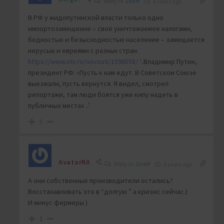
Reply to
Zedef
6 years ago
В РФ у жидопутинской власти только одно
импортозамещение – своё уничтожаемое налогами,
бедностью и безысходностью население – замещается
нерусью и евреями с разных стран.
https://www.ntv.ru/novosti/1596558/
‘..Владимир Путин,
президент РФ: «Пусть к нам едут. В Советском Союзе
выезжали, пусть вернутся. Я видел, смотрел
репортажи, там люди боятся уже кипу надеть в
публичных местах ..’
0
AvatarRA
Reply to
Zedef
6 years ago
А они собственные производители остались?
Восстанавливать это в “долгую ” а кризис сейчас.)
И минус фермеры )
1