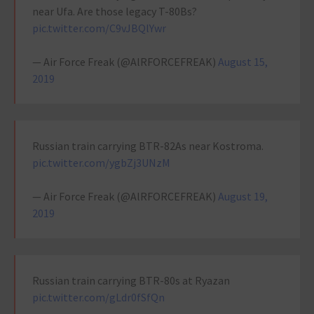
near Ufa. Are those legacy T-80Bs?
pic.twitter.com/C9vJBQlYwr
— Air Force Freak (@AlRFORCEFREAK)
August 15,
2019
Russian train carrying BTR-82As near Kostroma.
pic.twitter.com/ygbZj3UNzM
— Air Force Freak (@AlRFORCEFREAK)
August 19,
2019
Russian train carrying BTR-80s at Ryazan
pic.twitter.com/gLdr0fSfQn