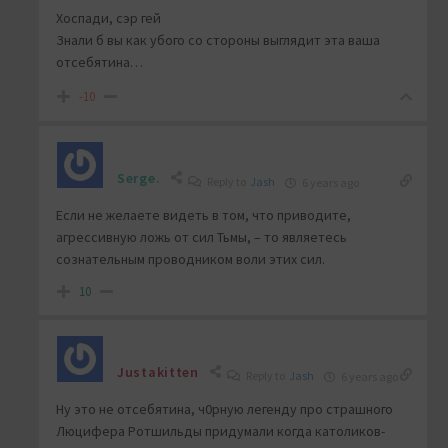
Хоспади, сэр гей
Знали б вы как убого со стороны выглядит эта ваша
отсебятина…
-10
Serge.
Reply to
Jash
6 years ago
Если не желаете видеть в том, что приводите,
агрессивную ложь от сил Тьмы, – то являетесь
сознательным проводником воли этих сил.
10
Justakitten
Reply to
Jash
6 years ago
Ну это не отсебятина, ч0рную легенду про страшного
Люцифера Ротшильды придумали когда католиков-