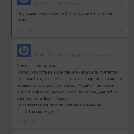
Reply to
Jash
6 years ago
Не угадали, не в Израиле ))))) Но Сирия – это как бы
“тепло”.
0
Jash
Reply to
BIGONE
6 years ago
Мне не зачем гадать.
Потому что суть не в том где именно находится пятая
колонна Лота, а в том что, как это не парадоксально, но
именно из их рядов произойдёт Машиах. Так же как
Моисей вырос во дворце Фараона. А царь Давид был
слугой у царя Шауля (Саула).
Но самая главная интрига связана с Амалеком!
Кто ОН на самом деле?
-14