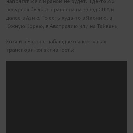
напрягаться с Ираном не будет. Где-то 2/3
ресурсов было отправлена на запад США и
далее в Азию. То есть куда-то в Японию, в
Южную Корею, в Австралию или на Тайвань.
Хотя и в Европе наблюдается кое-какая
транспортная активность: