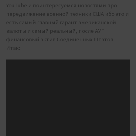
YouTube и поинтересуемся новостями про
передвижение военной техники США ибо это и
есть самый главный гарант американской
валюты и самый реальный, после АУГ
финансовый актив Соединенных Штатов.
Итак: