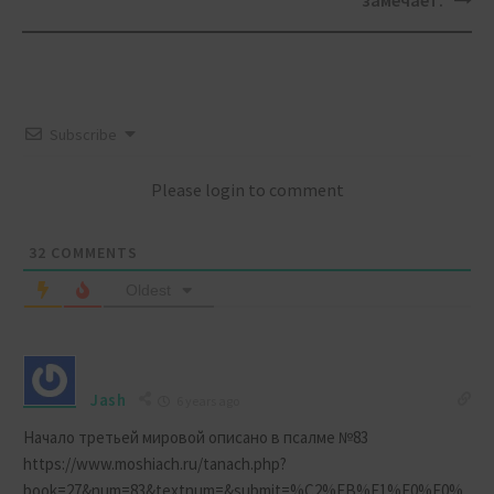
замечает.
Subscribe
Please login to comment
32
COMMENTS
Oldest
Jash
6 years ago
Начало третьей мировой описано в псалме №83
https://www.moshiach.ru/tanach.php?
book=27&num=83&textnum=&submit=%C2%FB%E1%F0%E0%