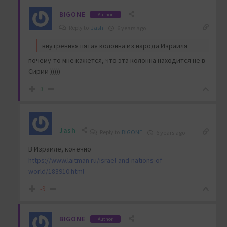
BIGONE
Author
Reply to
Jash
6 years ago
внутренняя пятая колонна из народа Израиля
почему-то мне кажется, что эта колонна находится не в
Сирии )))))
3
Jash
Reply to
BIGONE
6 years ago
В Израиле, конечно
https://www.laitman.ru/israel-and-nations-of-
world/183910.html
-9
BIGONE
Author