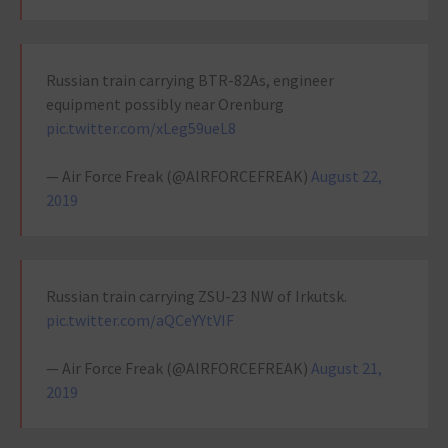
Russian train carrying BTR-82As, engineer
equipment possibly near Orenburg
pic.twitter.com/xLeg59ueL8
— Air Force Freak (@AlRFORCEFREAK)
August 22,
2019
Russian train carrying ZSU-23 NW of Irkutsk.
pic.twitter.com/aQCeYYtVIF
— Air Force Freak (@AlRFORCEFREAK)
August 21,
2019