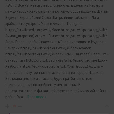
F2%FC Всё начнётся с вероломного нападения на Израиль
международной коалицией в которую будут входить: Шатры
Эдома – Европейский Союз Шатры йишмеэйльтян – Лига
арабских государств Моав и Аммон – Иордания
https://ru.wikipedia.org/wiki/Моав https://ru.wikipedia.org/wiki/
Аммон_(царство) Агрим – Египет https://ru.wikipedia.org/wiki/
Агарь Гевал – арабы “палестинцы” проживающие в Иудее и
Самарии https://ru.wikipedia.org/wiki/Айбаль Амалек
https://ru.wikipedia.org/wiki/Амалек_(сын_Элифаза) Пелэшэт –
Сектор Газа https://ru.wikipedia.org/wiki/Филистимляне Цор –
Хезболла https://ru.wikipedia.org/wiki/Сур_(город) Ашшур –
Сирия Лот – внутренняя пятая колонна из народа Израиля.
Эта коалиция, как и описано, будет разбита в стиле
блицкрига до их полнейшего уничтожения. В
доказательство, в финальной фазе третьей мировой войны –
войне Гога
…
Read more »
-28