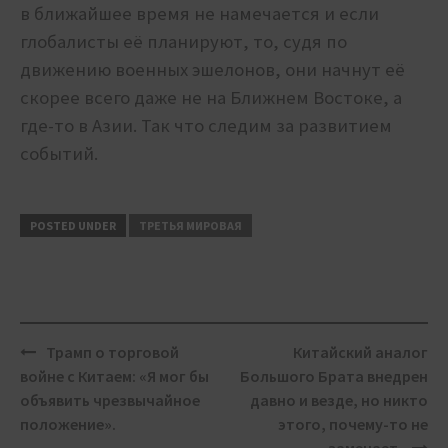
в ближайшее время не намечается и если
глобалисты её планируют, то, судя по
движению военных эшелонов, они начнут её
скорее всего даже не на Ближнем Востоке, а
где-то в Азии. Так что следим за развитием
событий.
POSTED UNDER
ТРЕТЬЯ МИРОВАЯ
Post
Трамп о торговой
Китайский аналог
navigation
войне с Китаем: «Я мог бы
Большого Брата внедрен
объявить чрезвычайное
давно и везде, но никто
положение».
этого, почему-то не