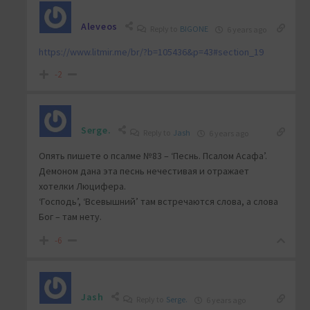
Aleveos
Reply to
BIGONE
6 years ago
https://www.litmir.me/br/?b=105436&p=43#section_19
-2
Serge.
Reply to
Jash
6 years ago
Опять пишете о псалме №83 – ‘Песнь. Псалом Асафа’.
Демоном дана эта песнь нечестивая и отражает
хотелки Люцифера.
‘Господь’, ‘Всевышний’ там встречаются слова, а слова
Бог – там нету.
-6
Jash
Reply to
Serge.
6 years ago