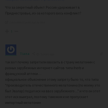
Что за секретный объект Россия удерживает в
Приднестровье, из-за которого весь конфликт?
Last edited 5 years ago by Jash
1
Tiana
5 years ago
так вот почему запретили ввозить в страну мелатонин с
разных зарубежных интернет-сайтов типа iherb и
французской аптеки…
официальное объяснение этому запрету было то, что типа
“производитель отечественного мелатонина (по моему это
был Эвалар) подал иск на ввоз зарубежного…” и что он этот
этот иск выиграл, поэтому таможня и не пропускает
импортный мелатонин