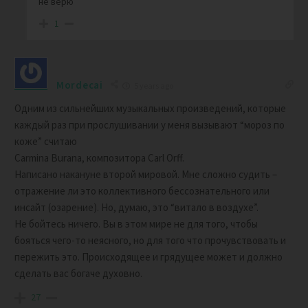
не верю
1
Mordecai
5 years ago
Одним из сильнейших музыкальных произведений, которые
каждый раз при прослушивании у меня вызывают “мороз по
коже” считаю
Carmina Burana, композитора Carl Orff.
Написано накануне второй мировой. Мне сложно судить –
отражение ли это коллективного бессознательного или
инсайт (озарение). Но, думаю, это “витало в воздухе”.
Не бойтесь ничего. Вы в этом мире не для того, чтобы
бояться чего-то неясного, но для того что прочувствовать и
пережить это. Происходящее и грядущее может и должно
сделать вас богаче духовно.
27