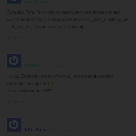
Зах-Игорь
5 years ago
Призывы Папы Римского отказаться от антикарантинных
выступленийhttps://zavtra.ru/events/prizivi_papi_rimskogo_ok
azat_sya_ot_antikarantinnih_vistuplenij
1
GOSHA
5 years ago
На код 239 (количество отчетов), естественно, никто
внимания не обратил
Но почему именно 239?
11
kOctRoma
5 years ago