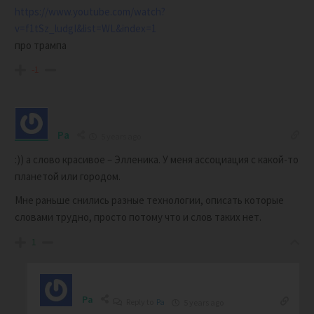
https://www.youtube.com/watch?
v=f1tSz_ludgI&list=WL&index=1
про трампа
-1
Pa
5 years ago
:)) а слово красивое – Элленика. У меня ассоциация с какой-то
планетой или городом.
Мне раньше снились разные технологии, описать которые
словами трудно, просто потому что и слов таких нет.
1
Pa
Reply to
Pa
5 years ago