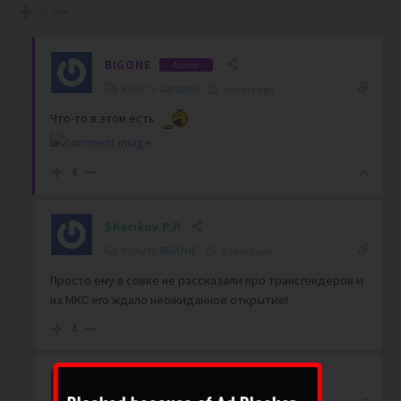
0
BIGONE
Author
Reply to
Laraperl
5 years ago
Что-то в этом есть
4
Sharikov P.P.
Reply to
BIGONE
5 years ago
Просто ему в совке не рассказали про трансгендеров и
на МКС его ждало неожиданное открытие!
4
Laraperl