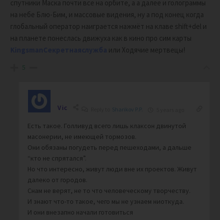
спутники Маска почти все на орбите, а а далее и голограммы
на небе Блю-Бим, и массовые видения, ну а под конец когда
глобальный оператор наиграется нажмёт на клаве shift+del и
на планете понеслась движуха как в кино про сим карты
KingsmanСекретнаяслужба
или Ходячие мертвецы!
5
Vic
Reply to
Sharikov P.P.
5 years ago
Есть такое. Голливуд всего лишь клаксон двинутой
масонерии, не имеющей тормозов.
Они обязаны погудеть перед пешеходами, а дальше
“кто не спрятался”.
Но что интересно, живут люди вне их проектов. Живут
далеко от городов.
Снам не верят, не то что человеческому творчеству.
И знают что-то такое, чего мы не узнаем ниоткуда.
И они внезапно начали готовиться