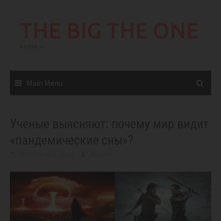
Skip
to
THE BIG THE ONE
content
come…
Main Menu
Ученые выясняют: почему мир видит
«пандемические сны»?
December 2, 2020
BIGONE