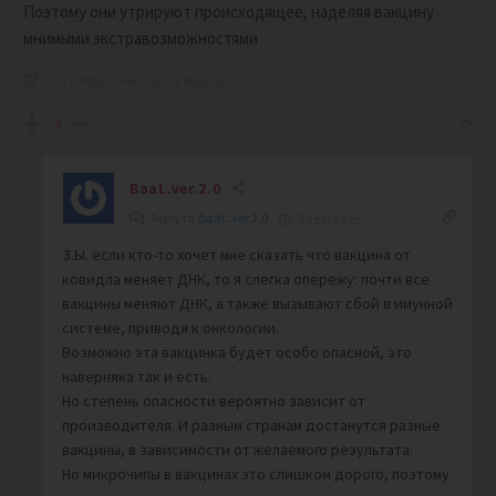
Поэтому они утрируют происходящее, наделяя вакцину
мнимыми экстравозможностями
Last edited 5 years ago by BaaL.ver.2.0
-5
BaaL.ver.2.0
Reply to
BaaL.ver.2.0
5 years ago
З.Ы. если кто-то хочет мне сказать что вакцина от
ковидла меняет ДНК, то я слегка опережу: почти все
вакцины меняют ДНК, а также вызывают сбой в имунной
системе, приводя к онкологии.
Возможно эта вакцинка будет особо опасной, это
наверняка так и есть.
Но степень опасности вероятно зависит от
производителя. И разным странам достанутся разные
вакцины, в зависимости от желаемого результата.
Но микрочипы в вакцинах это слишком дорого, поэтому