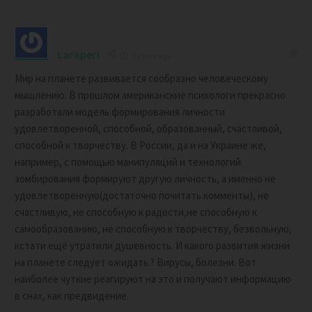
Laraperl
5 years ago
Мир на планете развивается сообразно человеческому
мышлению. В прошлом американские психологи прекрасно
разработали модель формирования личности
удовлетворенной, способной, образованный, счастливой,
способной к творчеству. В России, да и на Украине же,
например, с помощью манипуляций и технологий
зомбирования формируют другую личность, а именно не
удовлетворенную(достаточно почитать комменты), не
счастливую, не способную к радости,не способную к
самообразованию, не способную к творчеству, безвольную,
кстати ещё утратили душевность. И какого развития жизни
на планете следует ожидать.? Вирусы, болезни. Вот
наиболее чуткие реагируют на это и получают информацию
в снах, как предвидение.