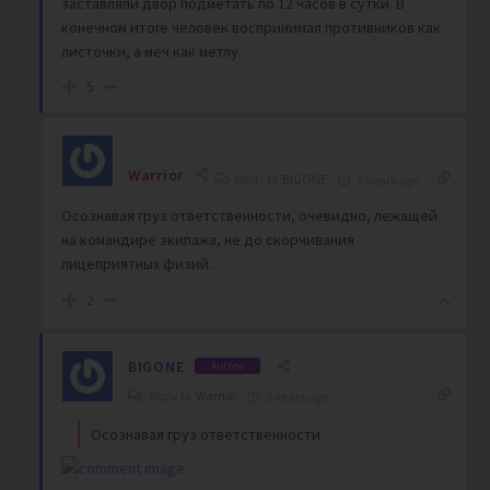
заставляли двор подметать по 12 часов в сутки. В
конечном итоге человек воспринимал противников как
листочки, а меч как метлу.
5
Warrior
Reply to
BIGONE
5 years ago
Осознавая груз ответственности, очевидно, лежащей
на командире экипажа, не до скорчивания
лицеприятных физий.
2
BIGONE
Author
Reply to
Warrior
5 years ago
Осознавая груз ответственности