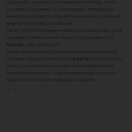
существует, а не просто эзотерическое понятие, то всё
становится на свои места. Насмотрелись телевизора и
начитались интернета очень многие, если не все, и многие
начинают переживать это во снах.
Так же, получается верным и обратное утверждение, такая
ситуация со снами у многих людей, подтверждает, что
эгрегор,
таки, существует.
Самый простой вывод, который напрашивается в данной
ситуации с предположением, что
эгрегор
существует, это
перестать засирать мозги людям короновирусом через
теливизор и интернет. Тогда эпидемия пойдёт на спад и
закончится, как и прогнозировалось к апрелю.
4