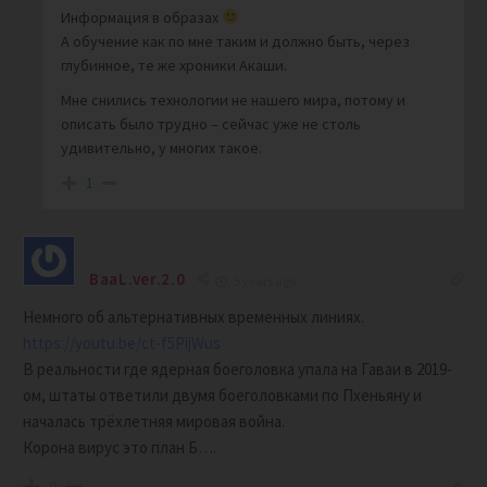
Информация в образах
А обучение как по мне таким и должно быть, через
глубинное, те же хроники Акаши.
Мне снились технологии не нашего мира, потому и
описать было трудно – сейчас уже не столь
удивительно, у многих такое.
1
BaaL.ver.2.0
5 years ago
Немного об альтернативных временных линиях.
https://youtu.be/ct-f5PijWus
В реальности где ядерная боеголовка упала на Гаваи в 2019-
ом, штаты ответили двумя боеголовками по Пхеньяну и
началась трёхлетняя мировая война.
Корона вирус это план Б….
0