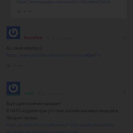
https://www.youtube.com/watch?v=OQvM6mPQBO0
1
Razvitie
5 years ago
Ах, какая невезуха
https://www.youtube.com/watch?v=Hwxa4dqAFTs
0
Jash
5 years ago
Ещё один гнойник нарывает
В НАТО осудили присутствие российских миротворцев в
Приднестровье
https://cursorinfo.co.il/all-news/v-nato-osudili-prisutstvie-
rossijskih-mirotvortsev-v-pridnestrove/