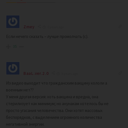
Zmey
5 years ago
Если нечего сказать – лучше промолчать (c).
35
BaaL.ver.2.0
5 years ago
Из видео выходит что гражданским вакцину кололи а
военным нет??
У меня другая версия: хоть вакцина и вредна, она
стерилизует как минимум; но анунакам хотелось бы не
просто угасания человечества. Они хотят массовых
беспорядков, с выделением огромного количества
негативной энергии.