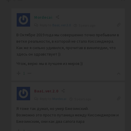
Mordecai
Reply to
BaaL.ver.2.0
5 years ago
В Октябре 2019 года мы совершенно точно пребывали в
ветке реальности, в которой не стало Киссинджера.
Как же я сильно удивился, прочитав в википедии, что
здесь он здравствует ))
Чтож, верю: мы в лучшем из миров ))
1
BaaL.ver.2.0
Reply to
Mordecai
5 years ago
Я тоже так думал, но умер Бжезинский.
Возможно это просто путаница между Киссинджером и
Бжезинским, они как два сапога пара