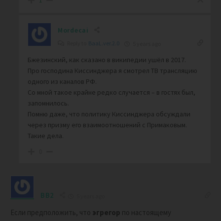
1
Mordecai
Reply to
BaaL.ver.2.0
5 years ago
Бжезинский, как сказано в википедии ушёл в 2017.
Про господина Киссинджера я смотрел ТВ трансляцию
одного из каналов РФ.
Со мной такое крайне редко случается – в гостях был,
запомнилось.
Помню даже, что политику Киссинджера обсуждали
через призму его взаимоотношений с Примаковым.
Такие дела.
0
BB2
5 years ago
Если предположить, что
эгрегор
по настоящему