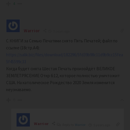
4
Warrior
5 years ago
С КНИГИ за Семью Печатями снято Пять Печатей; файл по
ссылке (18стр.А4):
https://salik.biz/files/download/182296/5fd39b98c11d9b9cc15fea
5f45599c33
Когда будет снята Шестая Печать произойдёт ВЕЛИКОЕ
ЗЕМЛЕТРЯСЕНИЕ Откр 6:12, которое полностью уничтожит
США. На католическое Рождество 2020 Земля изменится
неузнаваемо.
0
Warrior
Reply to
Warrior
5 years ago