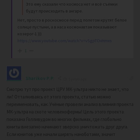
Это ему сказали что космоса нет и всё съёмки
будут происходить в ангаре.
Нет, просто в роскосмосе перед полетом крутят белое
солнце пустыни, а в наса космонавтам показывают
козерог-1 )))
https://www.youtube.com/watch?v=vSgpTOxHmxs
1
Sharikov P.P.
5 years ago
Смотрю тут про проект ЦРУ МК-ультра никто не знает, что
ли? Отталкиваясь от этого проекта, статью можно
переименовать, как: Учёные провели анализ влияния проекта
МК-ультра на скоте человекофермы! Цель этого проекта
показана Голливудом во многих фильмах, где глобально
юниты внезапно начинают зверско уничтожать друг друга.
Если юнитов уже начали ширять наноботами, значит