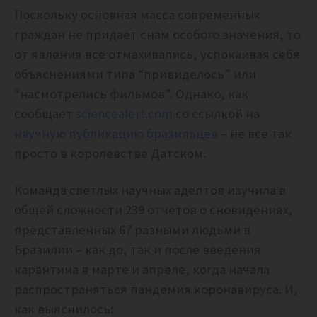
Поскольку основная масса современных
граждан не придает снам особого значения, то
от явления все отмахивались, успокаивая себя
объяснениями типа “привиделось” или
“насмотрелись фильмов”. Однако, как
сообщает
sciencealert.com
со ссылкой на
научную публикацию бразильцев
– не все так
просто в королевстве Датском.
Команда светлых научных адептов изучила в
общей сложности 239 отчетов о сновидениях,
представленных 67 разными людьми в
Бразилии – как до, так и после введения
карантина в марте и апреле, когда начала
распространяться пандемия коронавируса. И,
как выяснилось: