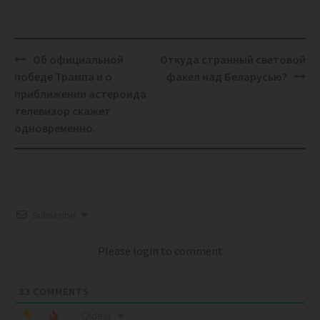
Post
Об официальной
Откуда странный световой
navigation
победе Трампа и о
факел над Беларусью?
приближении астероида
телевизор скажет
одновременно.
Subscribe
Please login to comment
33
COMMENTS
Oldest