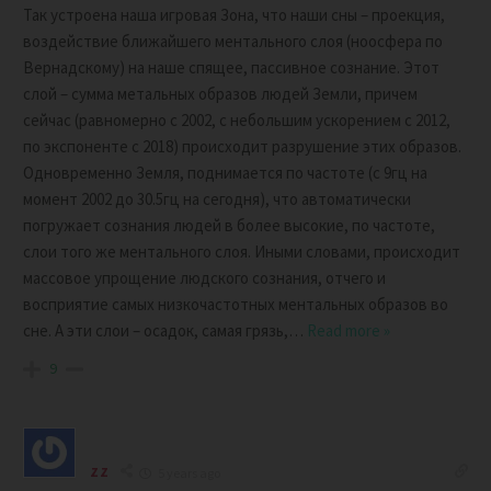
Так устроена наша игровая Зона, что наши сны – проекция,
воздействие ближайшего ментального слоя (ноосфера по
Вернадскому) на наше спящее, пассивное сознание. Этот
слой – сумма метальных образов людей Земли, причем
сейчас (равномерно с 2002, с небольшим ускорением с 2012,
по экспоненте с 2018) происходит разрушение этих образов.
Одновременно Земля, поднимается по частоте (с 9гц на
момент 2002 до 30.5гц на сегодня), что автоматически
погружает сознания людей в более высокие, по частоте,
слои того же ментального слоя. Иными словами, происходит
массовое упрощение людского сознания, отчего и
восприятие самых низкочастотных ментальных образов во
сне. А эти слои – осадок, самая грязь,
…
Read more »
9
zz
5 years ago