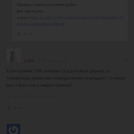
Пардон, ссылку усиленно рубят.
Вот третья по
счёту:
https://salik.biz/files/download/182296/d2da006a7d
8d20ee23260d7b51d90348
0
Lexx
5 years ago
Если сутками СМИ заливают в уши всякое дерьмо, а с
телевизора, кроме как о ковиде ничего не вещают, то какие
могут быть сны у неврастеников?
Last edited 5 years ago by Lexx
3