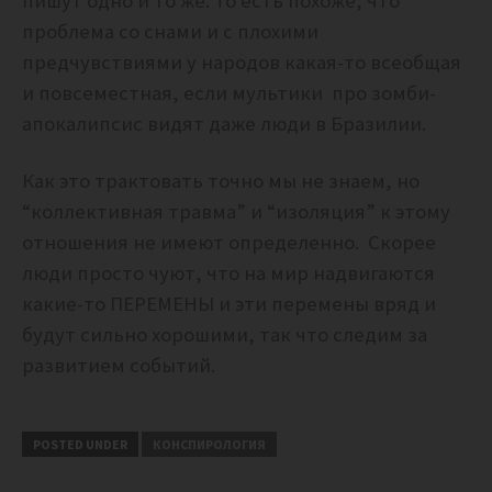
пишут одно и то же. То есть похоже, что
проблема со снами и с плохими
предчувствиями у народов какая-то всеобщая
и повсеместная, если мультики про зомби-
апокалипсис видят даже люди в Бразилии.
Как это трактовать точно мы не знаем, но
“коллективная травма” и “изоляция” к этому
отношения не имеют определенно. Скорее
люди просто чуют, что на мир надвигаются
какие-то ПЕРЕМЕНЫ и эти перемены вряд и
будут сильно хорошими, так что следим за
развитием событий.
POSTED UNDER
КОНСПИРОЛОГИЯ