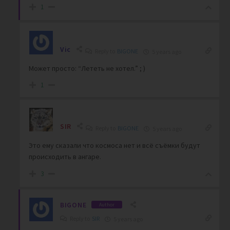
1
Vic
Reply to
BIGONE
5 years ago
Может просто: “Лететь не хотел.” ; )
1
SIR
Reply to
BIGONE
5 years ago
Это ему сказали что космоса нет и всё съёмки будут
происходить в ангаре.
3
BIGONE
Author
Reply to
SIR
5 years ago