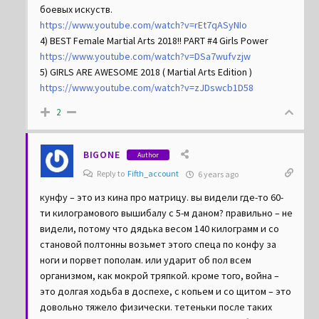
3) Невероятные боевые девушки – топовая подборка
боевых искуств.
https://www.youtube.com/watch?v=rEt7qASyNIo
4) BEST Female Martial Arts 2018!! PART #4 Girls Power
https://www.youtube.com/watch?v=DSa7wufvzjw
5) GIRLS ARE AWESOME 2018 ( Martial Arts Edition )
https://www.youtube.com/watch?v=zJDswcb1D58
2
BIGONE
Author
Reply to
Fifth_account
6 years ago
кунфу – это из кина про матрицу. вы видели где-то 60-
ти килограмового вышибалу с 5-м даном? правильно – не
видели, потому что дядька весом 140 килограмм и со
становой полтонны возьмет этого спеца по конфу за
ноги и порвет пополам. или ударит об пол всем
организмом, как мокрой тряпкой. кроме того, война –
это долгая ходьба в доспехе, с копьем и со щитом – это
довольно тяжело физически. тетеньки после таких