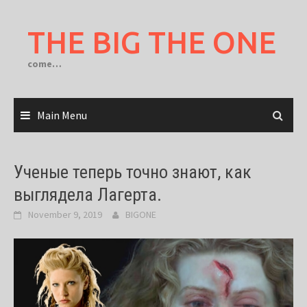
Skip
to
THE BIG THE ONE
content
come…
Main Menu
Ученые теперь точно знают, как
выглядела Лагерта.
November 9, 2019
BIGONE