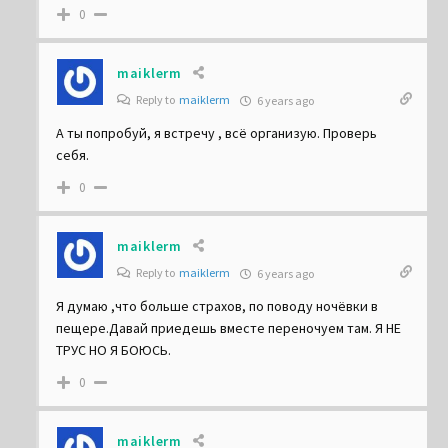
0
maiklerm
Reply to
maiklerm
6 years ago
А ты попробуй, я встречу , всё организую. Проверь
себя.
0
maiklerm
Reply to
maiklerm
6 years ago
Я думаю ,что больше страхов, по поводу ночёвки в
пещере.Давай приедешь вместе переночуем там. Я НЕ
ТРУС НО Я БОЮСЬ.
0