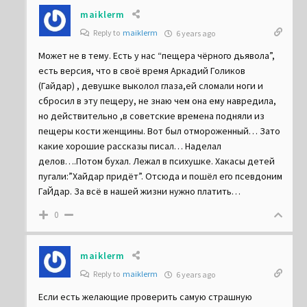
maiklerm
Reply to
maiklerm
6 years ago
Может не в тему. Есть у нас “пещера чёрного дьявола”,
есть версия, что в своё время Аркадий Голиков
(Гайдар) , девушке выколол глаза,ей сломали ноги и
сбросил в эту пещеру, не знаю чем она ему навредила,
но действительно ,в советские времена подняли из
пещеры кости женщины. Вот был отмороженный… Зато
какие хорошие рассказы писал… Наделал
делов….Потом бухал. Лежал в психушке. Хакасы детей
пугали:”Хайдар придёт”. Отсюда и пошёл его псевдоним
ГаЙдар. За всё в нашей жизни нужно платить…
0
maiklerm
Reply to
maiklerm
6 years ago