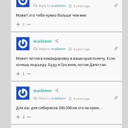
maiklerm
Reply to
maiklerm
6 years ago
Может это тебе нужно больше чем мне.
0
maiklerm
Reply to
maiklerm
6 years ago
Может летом в командировку в ваши края полечу. Если
хочешь подъеду. Буду в Грозном, потом Дагестан.
1
maiklerm
Reply to
maiklerm
6 years ago
Для нас для сибиряков 200-300 км это не крюк…
2