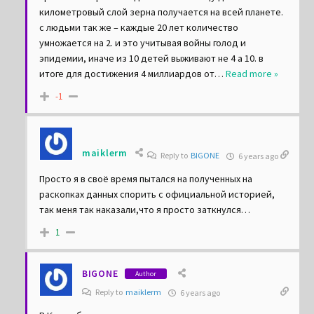
третью четыре и так далее. там к концу доски
километровый слой зерна получается на всей планете.
с людьми так же – каждые 20 лет количество
умножается на 2. и это учитывая войны голод и
эпидемии, иначе из 10 детей выживают не 4 а 10. в
итоге для достижения 4 миллиардов от
…
Read more »
-1
maiklerm
Reply to
BIGONE
6 years ago
Просто я в своё время пытался на полученных на
раскопках данных спорить с официальной историей,
так меня так наказали,что я просто заткнулся…
1
BIGONE
Author
Reply to
maiklerm
6 years ago