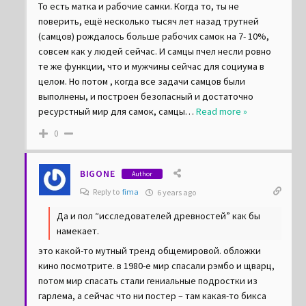
Представь, что люди – это пчелы в социальном плане.
То есть матка и рабочие самки. Когда то, ты не
поверить, ещё несколько тысяч лет назад трутней
(самцов) рождалось больше рабочих самок на 7- 10%,
совсем как у людей сейчас. И самцы пчел несли ровно
те же функции, что и мужчины сейчас для социума в
целом. Но потом , когда все задачи самцов были
выполнены, и построен безопасный и достаточно
ресурстный мир для самок, самцы
…
Read more »
0
BIGONE
Author
Reply to
fima
6 years ago
Да и пол “исследователей древностей” как бы
намекает.
это какой-то мутный тренд общемировой. обложки
кино посмотрите. в 1980-е мир спасали рэмбо и щварц,
потом мир спасать стали гениальные подростки из