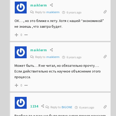
maiklerm
Reply to
maiklerm
6 years ago
ОК… , но это ближе к лету. Хотя с нашей “экономикой”
не знаешь ,что завтра будет.
0
maiklerm
Reply to
maiklerm
6 years ago
Может быть… Я не читал, но обязательно прочту….
Если действительно есть научное объяснение этого
процесса.
0
1234
Reply to
BIGONE
6 years ago