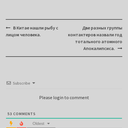
Post
В Китае нашли рыбу с
Две разных группы
navigation
лицом человека.
контактеров назвали год
тотального атомного
Апокалипсиса.
Subscribe
Please login to comment
53
COMMENTS