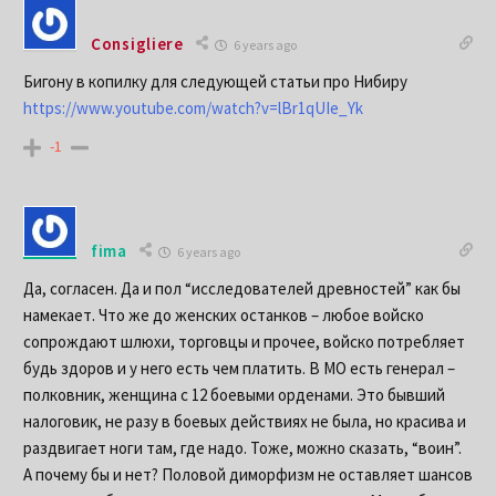
Consigliere
6 years ago
Бигону в копилку для следующей статьи про Нибиру
https://www.youtube.com/watch?v=lBr1qUIe_Yk
-1
fima
6 years ago
Да, согласен. Да и пол “исследователей древностей” как бы
намекает. Что же до женских останков – любое войско
сопрождают шлюхи, торговцы и прочее, войско потребляет
будь здоров и у него есть чем платить. В МО есть генерал –
полковник, женщина с 12 боевыми орденами. Это бывший
налоговик, не разу в боевых действиях не была, но красива и
Blocked because of Ad Blocker
раздвигает ноги там, где надо. Тоже, можно сказать, “воин”.
А почему бы и нет? Половой диморфизм не оставляет шансов