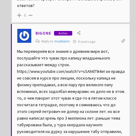
всех так интересует Сибирь?… Больше вопросов ,чем
ответов?
0
BIGONE
Author
Reply to
maiklerm
6 years ago
Мы перевернём все знания о древнем мире вот,
послушайте что чувак про капицу младшенького
рассказывает между строк.
https://www.youtube.com/watch?v=sSAh6T9i4eI он правда
не совсем в курсе про лекции, поскольку капица не
физику преподавал, а всю пару про великого папу
вспоминал, всех задолбал мемуарами. но дело не в этом.
то, о чем говорит этот чувак я где-то в пятом классе
посчитал в тетрадке, поэтому я сомневаюсь что до
этого сергей петрович не допер на склоне лет. но все
равно написал хрень про 3 миллиона лет. раньше тема
табуирована была, у тура хеердала научного