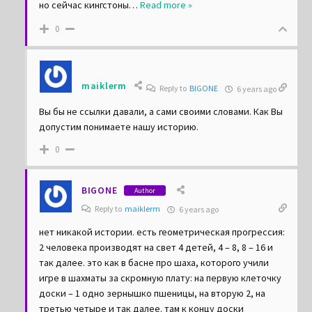
руководителя на дурку за нарушение табу отправили,
но сейчас кингстоны
…
Read more »
0
maiklerm
Reply to
BIGONE
6 years ago
Вы бы не ссылки давали, а сами своими словами. Как Вы
допустим понимаете нашу историю.
0
BIGONE
Author
Reply to
maiklerm
6 years ago
нет никакой истории. есть геометрическая прогрессия:
2 человека производят на свет 4 детей, 4 – 8, 8 – 16 и
так далее. это как в басне про шаха, которого учили
игре в шахматы за скромную плату: на первую клеточку
доски – 1 одно зернышко пшеницы, на вторую 2, на