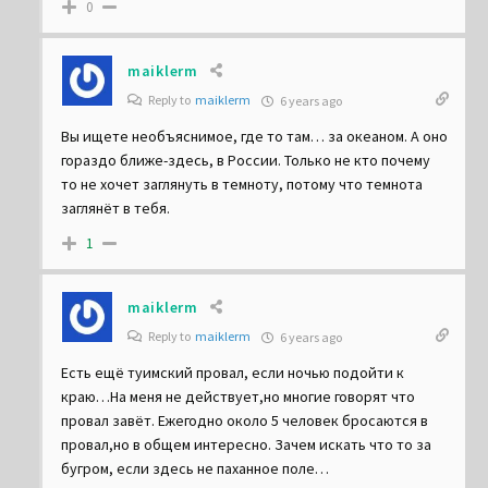
0
maiklerm
Reply to
maiklerm
6 years ago
Вы ищете необъяснимое, где то там… за океаном. А оно
гораздо ближе-здесь, в России. Только не кто почему
то не хочет заглянуть в темноту, потому что темнота
заглянёт в тебя.
1
maiklerm
Reply to
maiklerm
6 years ago
Есть ещё туимский провал, если ночью подойти к
краю…На меня не действует,но многие говорят что
провал завёт. Ежегодно около 5 человек бросаются в
провал,но в общем интересно. Зачем искать что то за
бугром, если здесь не паханное поле…