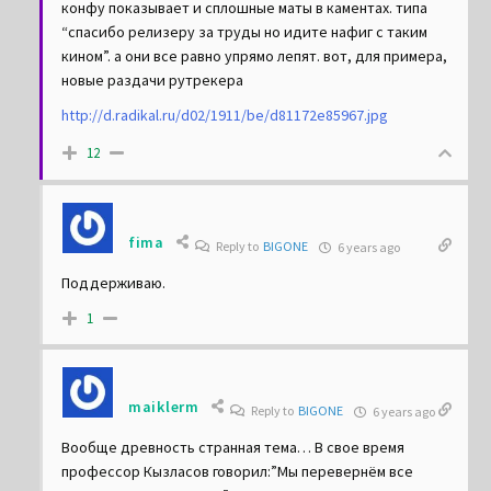
гарлема, а сейчас что ни постер – там какая-то бикса
конфу показывает и сплошные маты в каментах. типа
“спасибо релизеру за труды но идите нафиг с таким
кином”. а они все равно упрямо лепят. вот, для примера,
новые раздачи рутрекера
http://d.radikal.ru/d02/1911/be/d81172e85967.jpg
12
fima
Reply to
BIGONE
6 years ago
Поддерживаю.
1
maiklerm
Reply to
BIGONE
6 years ago
Вообще древность странная тема… В свое время
профессор Кызласов говорил:”Мы перевернём все