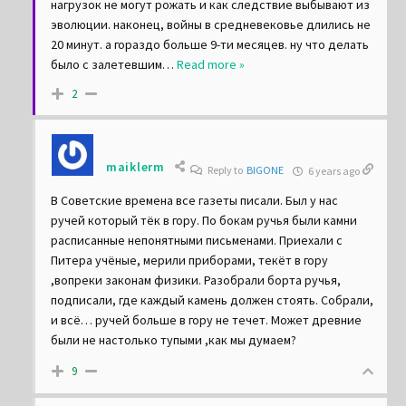
нагрузок не могут рожать и как следствие выбывают из
эволюции. наконец, войны в средневековье длились не
20 минут. а гораздо больше 9-ти месяцев. ну что делать
было с залетевшим
…
Read more »
2
maiklerm
Reply to
BIGONE
6 years ago
В Советские времена все газеты писали. Был у нас
ручей который тёк в гору. По бокам ручья были камни
расписанные непонятными письменами. Приехали с
Питера учёные, мерили приборами, текёт в гору
,вопреки законам физики. Разобрали борта ручья,
подписали, где каждый камень должен стоять. Собрали,
и всё… ручей больше в гору не течет. Может древние
были не настолько тупыми ,как мы думаем?
9