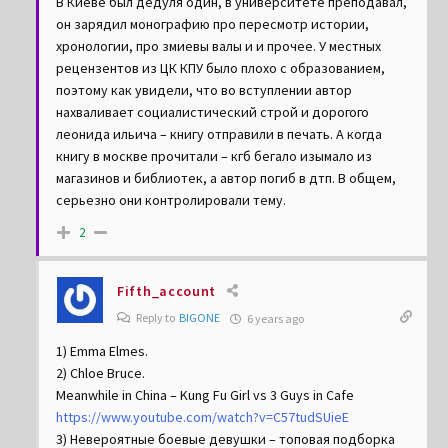
В Киеве был дедуля один, в университете преподавал,
он зарядил монографию про пересмотр истории,
хронологии, про змиевы валы и и прочее. У местных
рецензентов из ЦК КПУ было плохо с образованием,
поэтому как увидели, что во вступлении автор
нахваливает социалистический строй и дорогого
леонида ильича – книгу отправили в печать. А когда
книгу в москве прочитали – кгб бегало изымало из
магазинов и библиотек, а автор погиб в дтп. В общем,
серьезно они контролировали тему.
2
Fifth_account
Reply to
BIGONE
6 years ago
1) Emma Elmes.
2) Chloe Bruce.
Meanwhile in China – Kung Fu Girl vs 3 Guys in Cafe
https://www.youtube.com/watch?v=C57tudSUieE