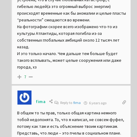
устроена, что в случае глобальных катастроф, с
гибелью людей(а это огромный выброс энергии)
происходят временные как бы аномалии и целые пласты
“реальности” смещаются во времени.
На фотографии скорее всего изображено что-то из
культуры Атлантиды, которая погибла из-за
собственных глобальных амбиций около 12 тысяч лет
назад.
И это только начало. Чем дальше тем больше будет
такого всплывать, может целые сооружения или даже
города, хз
7
fima
Reply to
fima
6 years ago
В общем то ты прав, только общая картина немного
тобой недопонята. То, что я написал, не совсем фуфел,
потому как там и есть объяснение твоим картинкам.