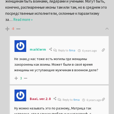
It seems that you are using some ad
женщинам быть воинами, лидерами и учеными. Могут быть,
blocking software which is preventing
конечно, распиаренные иконы там или там, но в среднем это
the page from fully loading. Please
посредственные исполнители, склонные к паразитизму
whitelist this website or disable ad
за
…
Read more »
blocking software.
-8
maiklerm
Reply to
fima
6 years ago
Не знаю,у нас тоже есть могилы где женщины
захоронены как воины. Может были в своё время
женщины не уступающие мужчинам в военном деле?
3
BaaL.ver.2.0
Reply to
fima
6 years ago
Ну можно называть это по разному, Матрица так