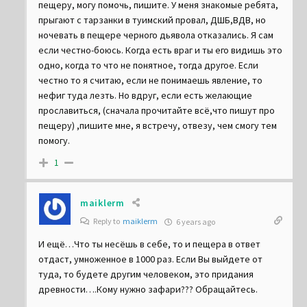
Если есть желающие проверить самую страшную
пещеру, могу помочь, пишите. У меня знакомые ребята,
прыгают с тарзанки в туимский провал, ДШБ,ВДВ, но
ночевать в пещере черного дьявола отказались. Я сам
если честно-боюсь. Когда есть враг и ты его видишь это
одно, когда то что не понятное, тогда другое. Если
честно то я считаю, если не понимаешь явление, то
нефиг туда лезть. Но вдруг, если есть желающие
прославиться, (сначала прочитайте всё,что пишут про
пещеру) ,пишите мне, я встречу, отвезу, чем смогу тем
помогу.
1
maiklerm
Reply to
maiklerm
6 years ago
И ещё…Что ты несёшь в себе, то и пещера в ответ
отдаст, умноженное в 1000 раз. Если Вы выйдете от
туда, то будете другим человеком, это придания
древности….Кому нужно зафари??? Обращайтесь.