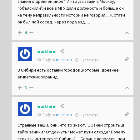
знания о древнем мире”. И что ,вызвали в Москву,
“объяснили”,и все в МГУ дали должность и больше он
на тему неправильности истории не говорил… К стати
он был мой сосед, через подъезд….
4
maiklerm
Reply to
maiklerm
6 years ago
В Сибири есть останки городов ,которые, древнее
египетских пирамид.
3
maiklerm
Reply to
maiklerm
6 years ago
Странные вещи, они, что то знают…. Зачем строить ,в
тайге заимки? Отдохнуть? Может пути отхода? Почему