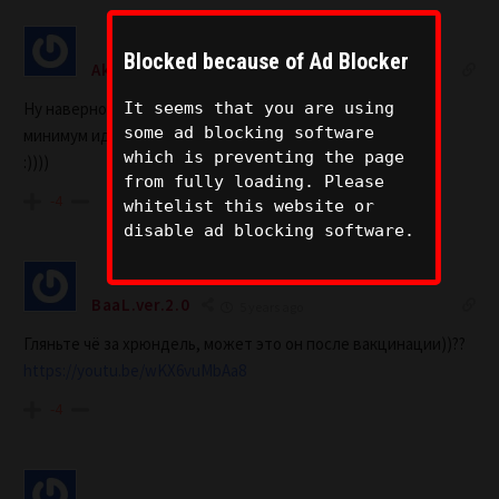
Blocked because of Ad Blocker
Akronim
5 years ago
Ну наверное в этот раз лоцман был не женщина… Как
It seems that you are using
some ad blocking software
минимум идентифицирующий себя НЕ женщиной….
which is preventing the page
:))))
from fully loading. Please
-4
whitelist this website or
disable ad blocking software.
BaaL.ver.2.0
5 years ago
Гляньте чё за хрюндель, может это он после вакцинации))??
https://youtu.be/wKX6vuMbAa8
-4