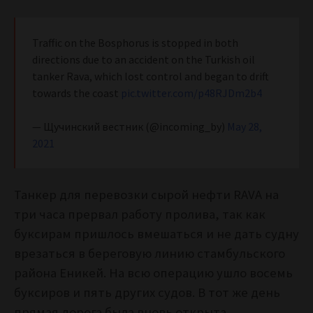
Traffic on the Bosphorus is stopped in both
directions due to an accident on the Turkish oil
tanker Rava, which lost control and began to drift
towards the coast
pic.twitter.com/p48RJDm2b4
— Щучинский вестник (@incoming_by)
May 28,
2021
Танкер для перевозки сырой нефти RAVA на
три часа прервал работу пролива, так как
буксирам пришлось вмешаться и не дать судну
врезаться в береговую линию стамбульского
района Еникей. На всю операцию ушло восемь
буксиров и пять других судов. В тот же день
прямая дорога была вновь открыта.