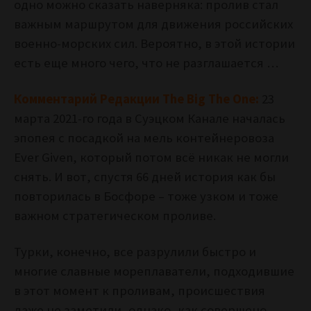
одно можно сказать наверняка: пролив стал
важным маршрутом для движения российских
военно-морских сил.
Вероятно, в этой истории
есть еще много чего, что не разглашается …
Комментарий Редакции The Big The One:
23
марта 2021-го года в Суэцком Канале началась
эпопея с посадкой на мель контейнеровоза
Ever Given, который потом всё никак не могли
снять. И вот, спустя 66 дней история как бы
повторилась в Босфоре – тоже узком и тоже
важном стратегическом проливе.
Турки, конечно, все разрулили быстро и
многие славные мореплаватели, подходившие
в этот момент к проливам, происшествия
даже не заметили, однако, как совершено