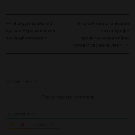
Post
В индонезийский
К какой геологической
navigation
вулкан Мерапи влетел
катастрофе
зеленый метеорит.
правительства тайно
готовятся уже 40 лет?
Subscribe
Please login to comment
5
COMMENTS
Oldest