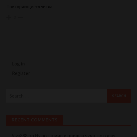
Повторяющиеся числа…
0
Log in
Register
Search
for:
RECENT COMMENTS
Viva888
on
Ну вот в мир и пришла чума, которая