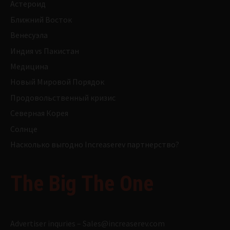
Астероид
Ближний Восток
Венесуэла
Индия vs Пакистан
Медицина
Новый Мировой Порядок
Продовольственный кризис
Северная Корея
Солнце
Насколько выгодно Increaserev партнерство?
The Big The One
Advertiser inquries –
Sales@increaserev.com