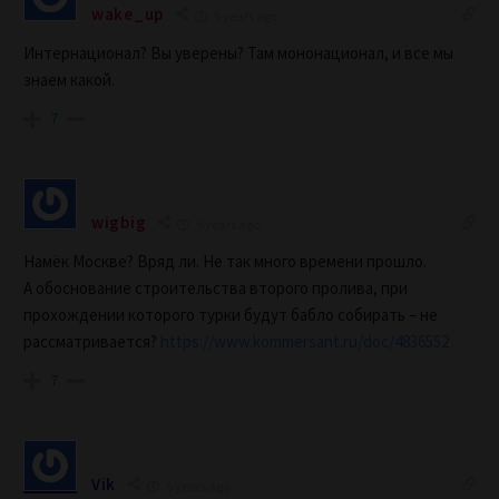
wake_up
5 years ago
Интернационал? Вы уверены? Там мононационал, и все мы
знаем какой.
7
wigbig
5 years ago
Намёк Москве? Вряд ли. Не так много времени прошло.
А обоснование строительства второго пролива, при
прохождении которого турки будут бабло собирать – не
рассматривается?
https://www.kommersant.ru/doc/4836552
7
Vik
5 years ago