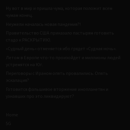
Ну вот в мир и пришла чума, которая положит всем
чумам конец.
Неужели началась новая пандемия?!
Правительство США приказало пастырям готовить
стадо к РАСКРЫТИЮ.
«Судный день» отменяется ибо грядет «Судная ночь».
Летом в Европе что-то произойдет и миллионы людей
устремятся на Юг.
Переговоры с Ираном опять провалились. Опять
эскалация?
Готовится фальшивое вторжение инопланетян и
узнавших про это ликвидируют?
Home
5G