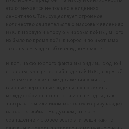
эта отмечается не только в видениях
сенситивов. Так, существует огромное
количество свидетельств о массовых явлениях
НЛО в Первую и Вторую мировые войны, много
их было во время войн в Корее и во Вьетнаме –
то есть речь идет об очевидном факте.
И вот, на фоне этого факта мы видим, с одной
стороны, учащение наблюдений НЛО, с другой
– серьезные военные движения в мире,
главные верховные лидеры поссорились
между собой не по-детски и не сегодня, так
завтра в том или ином месте (или сразу везде)
начнется война. Не думаем, что это
совпадение и скорее всего эти вещи как-то
связаны и теперь за тарелочками нужно очень