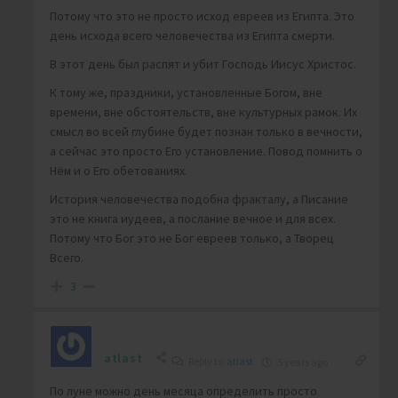
Потому что это не просто исход евреев из Египта. Это
день исхода всего человечества из Египта смерти.
В этот день был распят и убит Господь Иисус Христос.
К тому же, праздники, установленные Богом, вне
времени, вне обстоятельств, вне культурных рамок. Их
смысл во всей глубине будет познан только в вечности,
а сейчас это просто Его установление. Повод помнить о
Нём и о Его обетованиях.
История человечества подобна фракталу, а Писание
это не книга иудеев, а послание вечное и для всех.
Потому что Бог это не Бог евреев только, а Творец
Всего.
3
atlast
Reply to
atlast
5 years ago
По луне можно день месяца определить просто