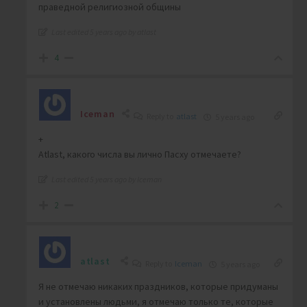
праведной религиозной общины
Last edited 5 years ago by atlast
4
Iceman
Reply to
atlast
5 years ago
+
Atlast, какого числа вы лично Пасху отмечаете?
Last edited 5 years ago by Iceman
2
atlast
Reply to
Iceman
5 years ago
Я не отмечаю никаких праздников, которые придуманы
и установлены людьми, я отмечаю только те, которые