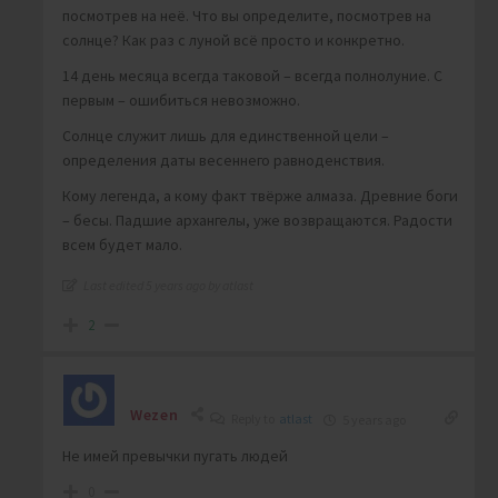
посмотрев на неё. Что вы определите, посмотрев на
солнце? Как раз с луной всё просто и конкретно.
14 день месяца всегда таковой – всегда полнолуние. С
первым – ошибиться невозможно.
Солнце служит лишь для единственной цели –
определения даты весеннего равноденствия.
Кому легенда, а кому факт твёрже алмаза. Древние боги
– бесы. Падшие архангелы, уже возвращаются. Радости
всем будет мало.
Last edited 5 years ago by atlast
2
Wezen
Reply to
atlast
5 years ago
Не имей превычки пугать людей
0