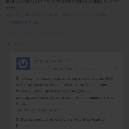
(водные) каналы на Марсе образовались не раньше 4000 лет
тому.
Mars Reconnaissance Orbiter contradicts planetary science
Last edited 5 years ago by Fifth_account
-2
Fifth_account
Reply to
Fifth_account
5 years ago
2)
По ссылке ниже утверждается, что не раньше 6000
лет тому планеты Солнечной системы были намного
ближе к Земле. Древние люди видели их
невооруженным глазом в деталях и поклонялись им как
богам.
Jupiter and Venus Papers
3)
Доводы несостоятельности теории Большого
Взрыва.