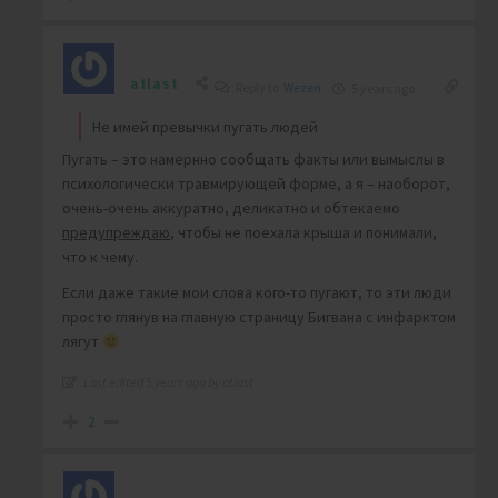
atlast
Reply to
Wezen
5 years ago
Не имей превычки пугать людей
Пугать – это намернно сообщать факты или вымыслы в
психологически травмирующей форме, а я – наоборот,
очень-очень аккуратно, деликатно и обтекаемо
предупреждаю
, чтобы не поехала крыша и понимали,
что к чему.
Если даже такие мои слова кого-то пугают, то эти люди
просто глянув на главную страницу Бигвана с инфарктом
лягут
Last edited 5 years ago by atlast
2