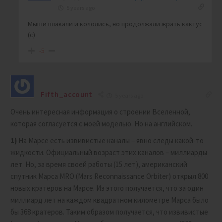
5 years ago
Мыши плакали и кололись, но продолжали жрать кактус
(с)
-5
Fifth_account
5 years ago
Очень интересная информация о строении Вселенной,
которая согласуется с моей моделью. Но на английском.
1)
На Марсе есть извивистые каналы – явно следы какой-то
жидкости. Официальный возраст этих каналов – миллиарды
лет. Но, за время своей работы (15 лет), американский
спутник Марса MRO (Mars Reconnaissance Orbiter) открыл 800
новых кратеров на Марсе. Из этого получается, что за один
миллиард лет на каждом квадратном километре Марса было
бы 368 кратеров. Таким образом получается, что извивистые