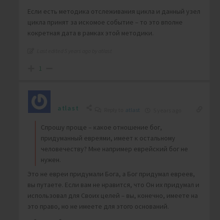
Если есть методика отслеживания цикла и данный узел
цикла принят за искомое событие – то это вполне
кокретная дата в рамках этой методики.
Last edited 5 years ago by atlast
1
atlast
Reply to
atlast
5 years ago
Спрошу проще – какое отношение бог,
придуманный евреями, имеет к остальному
человечеству? Мне например еврейский бог не
нужен.
Это не евреи придумали Бога, а Бог придумал евреев,
вы путаете. Если вам не нравится, что Он их придумал и
использовал для Своих целей – вы, конечно, имеете на
это право, но не имеете для этого оснований.