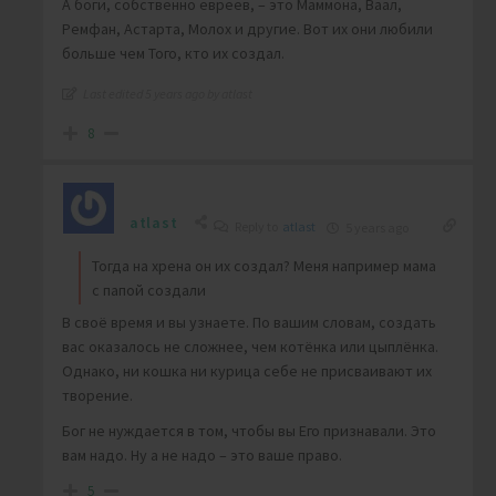
А боги, собственно евреев, – это Маммона, Ваал,
Ремфан, Астарта, Молох и другие. Вот их они любили
больше чем Того, кто их создал.
Last edited 5 years ago by atlast
8
atlast
Reply to
atlast
5 years ago
Тогда на хрена он их создал? Меня например мама
с папой создали
В своё время и вы узнаете. По вашим словам, создать
вас оказалось не сложнее, чем котёнка или цыплёнка.
Однако, ни кошка ни курица себе не присваивают их
творение.
Бог не нуждается в том, чтобы вы Его признавали. Это
вам надо. Ну а не надо – это ваше право.
5