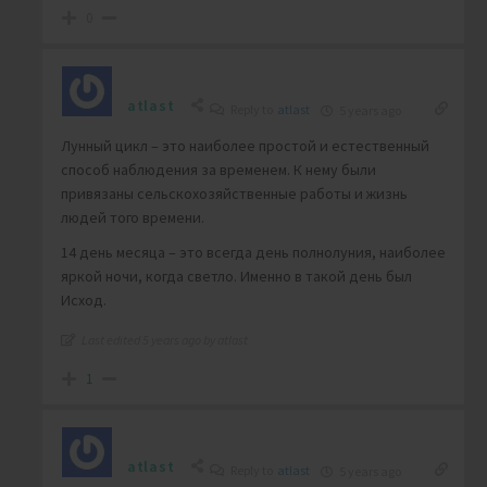
0
atlast
Reply to
atlast
5 years ago
Лунный цикл – это наиболее простой и естественный
способ наблюдения за временем. К нему были
привязаны сельскохозяйственные работы и жизнь
людей того времени.
14 день месяца – это всегда день полнолуния, наиболее
яркой ночи, когда светло. Именно в такой день был
Исход.
Last edited 5 years ago by atlast
1
atlast
Reply to
atlast
5 years ago