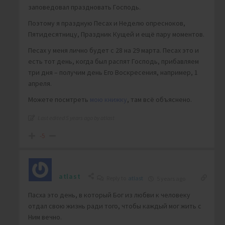
заповедовал праздновать Господь.
Поэтому я праздную Песах и Неделю опресноков,
Пятидесятницу, Праздник Кущей и ещё пару моментов.
Песах у меня лично будет с 28 на 29 марта. Песах это и
есть тот день, когда был распят Господь, прибавляем
три дня – получим день Его Воскресения, например, 1
апреля.
Можете посмтреть
мою книжку
, там всё объяснено.
Last edited 5 years ago by atlast
-5
atlast
Reply to
atlast
5 years ago
Пасха это день, в который Бог из любви к человеку
отдал свою жизнь ради того, чтобы каждый мог жить с
Ним вечно.