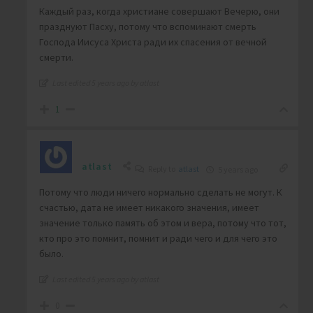
Каждый раз, когда христиане совершают Вечерю, они
празднуют Пасху, потому что вспоминают смерть
Господа Иисуса Христа ради их спасения от вечной
смерти.
Last edited 5 years ago by atlast
1
atlast
Reply to
atlast
5 years ago
Потому что люди ничего нормально сделать не могут. К
счастью, дата не имеет никакого значения, имеет
значение только память об этом и вера, потому что тот,
кто про это помнит, помнит и ради чего и для чего это
было.
Last edited 5 years ago by atlast
0