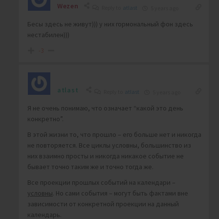
Wezen
Reply to
atlast
5 years ago
Бесы здесь не живут))) у них гормональный фон здесь
нестабилен)))
-3
atlast
Reply to
atlast
5 years ago
Я не очень понимаю, что означает “какой это день
конкретно”.
В этой жизни то, что прошло – его больше нет и никогда
не повторяется. Все циклы условны, большинство из
них взаимно просты и никогда никакое событие не
бывает точно таким же и точно тогда же.
Все проекции прошлых событий на календари –
условны
. Но сами события – могут быть фактами вне
зависимости от конкретной проекции на данный
календарь.