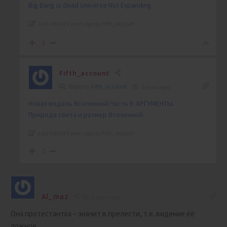
Big Bang is dead Universe Not Expanding
Last edited 5 years ago by Fifth_account
-1
Fifth_account
Reply to
Fifth_account
5 years ago
Новая модель Вселенной.Часть II: АРГУМЕНТЫ.
Природа света и размер Вселенной.
Last edited 5 years ago by Fifth_account
-2
Al_maz
5 years ago
Она протестантка – значит в прелести, т.е. видение её
ложное.