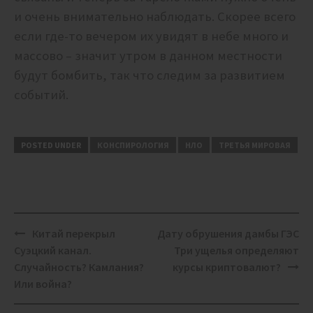
и очень внимательно наблюдать. Скорее всего
если где-то вечером их увидят в небе много и
массово – значит утром в данном местности
будут бомбить, так что следим за развитием
событий.
POSTED UNDER
КОНСПИРОЛОГИЯ
НЛО
ТРЕТЬЯ МИРОВАЯ
Post
Китай перекрыл
Дату обрушения дамбы ГЭС
navigation
Суэцкий канал.
Три ущелья определяют
Случайность? Камлания?
курсы криптовалют?
Или война?