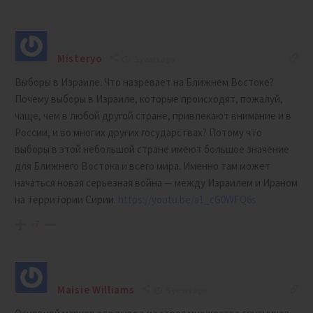
Misteryo
5 years ago
Выборы в Израиле. Что назревает на Ближнем Востоке?
Почему выборы в Израиле, которые происходят, пожалуй,
чаще, чем в любой другой стране, привлекают внимание и в
России, и во многих других государствах? Потому что
выборы в этой небольшой стране имеют большое значение
для Ближнего Востока и всего мира. Именно там может
начаться новая серьезная война — между Израилем и Ираном
на территории Сирии.
https://youtu.be/a1_cG0WFQ6s
-7
Maisie Williams
5 years ago