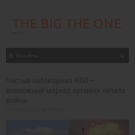
Skip
to
THE BIG THE ONE
content
come…
Main Menu
Частые наблюдения НЛО –
возможный маркер времени начала
войны.
March 24, 2021
BIGONE