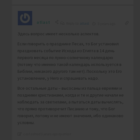
atlast
Reply to
atlast
5 years ago
Здесь вопрос имеет несколько аспектов.
Если говорить о празднике Песах, то Бог установил
праздновать событие Исхода из Египта в 14 день
первого месяца по лунно-солнечному календарю
(потому что именно такой календарь используется в
Библии, никакого другого там нет). Поскольку это Его
установление, у Него и спрашивать надо.
Все остальные даты – высосаны из пальца евреями и
поздними христианами, когда и те и другие начали не
наблюдать за светилами, а пытаться даты вычислять,
что прямо противоречит Писанию и тому, что Бог
говорил, потому и не имеют значения, ибо одинаково
условны.
Last edited 5 years ago by atlast