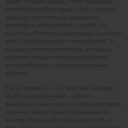
какого-то заказа сверху, чтобы “марсианам”
легче было сгребать народ с улиц, поскольку
одно дело зависнуть над площадью с
митингом и начать втягивать людей, как
космический пылесос, другое дело, если будет
война. Тогда народ можно “эвакуировать” и
передать зеленым человечкам, или можно
зачистить город, потом сбросить на него
атомную бомбу и списать все на военные
действия.
Так же возможно, что у “марсиан” к войнам
какой-то другой интерес – собрать
выделяемую энергию или понаблюдать сверху
за эпическими битвами созданных ими же
юнитов. Объяснений синхронности войн и
НЛО можно предложить массу и синхронность