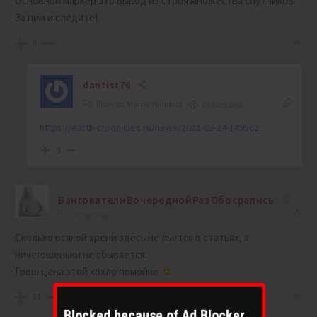
Основной маркер это вывод из строя множества спутников.
За ним и следите!
3
dantist76
Reply to
Maisie Williams
5 years ago
https://earth-chronicles.ru/news/2021-03-24-149562
3
ВангователиВочереднойРазОбосрались
5 years ago
Сколько всякой хрени здесь не льется в статьях, а
ничегошеньки не сбывается.
Грош цена этой хохло помойке
31
Blocked because of Ad Blocker