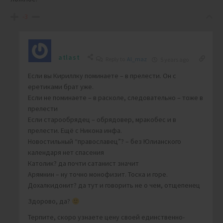
-3
atlast
Reply to
Al_maz
5 years ago
Если вы Кириллку поминаете – в прелести. Он с
еретиками брат уже.
Если не поминаете – в расколе, следовательно – тоже в
прелести
Если старообрядец – обрядовер, мракобес и в
прелести. Ещё с Никона инфа.
Новостильный “православец”? – без Юлианского
календаря нет спасения
Католик? да почти сатанист значит
Арямнин – ну точно монофизит. Тоска и горе.
Дохалкидонит? да тут и говорить не о чем, отщепенец
Здорово, да?
Терпите, скоро узнаете цену своей единственно-