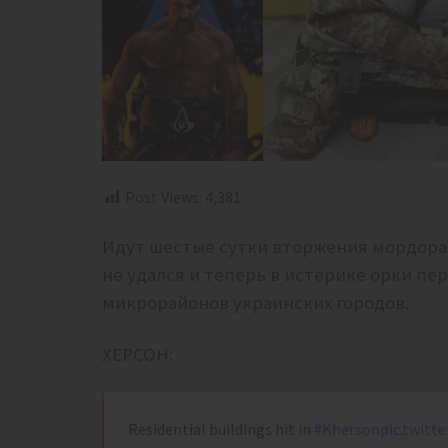
Post Views:
4,381
Идут шестые сутки вторжения мордора 
не удался и теперь в истерике орки п
микрорайонов украинских городов.
ХЕРСОН:
Residential buildings hit in
#Kherson
pic.twit