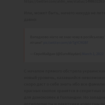
https://twitter.com/aldin_ww/status/149863226
Или, может быть, ничего никуда не лете
давно:
Випадково ніхто не знає чому в російському
літаки?
pic.twitter.com/drTgYC9GBf
— ЄвроМайдан (@EuroMaydan)
March 1, 2022
С началом прямого обстрела украински
новый уровень, казавшийся невозможным
скоро даст о себе знать ибо все фамил
красных кнопок хранятся в секретных 
для домохозяек в Голландии. Но запад
артиллеристы и ракетчики известны пои