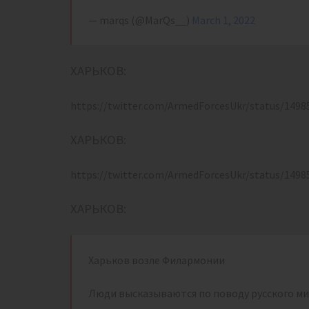
— marqs (@MarQs__)
March 1, 2022
ХАРЬКОВ:
https://twitter.com/ArmedForcesUkr/status/149
ХАРЬКОВ:
https://twitter.com/ArmedForcesUkr/status/149
ХАРЬКОВ:
Харьков возле Филармонии
Люди высказываются по поводу русского м