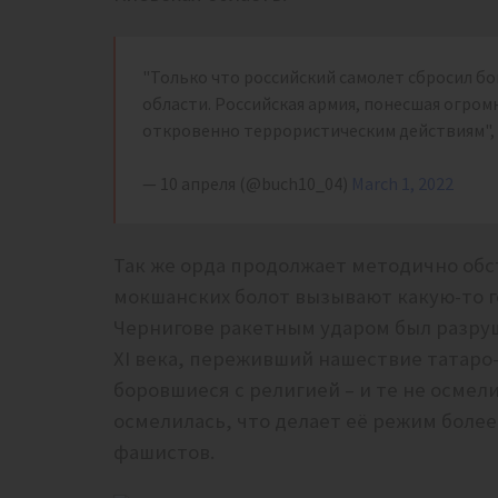
"Только что российский самолет сбросил бо
области. Российская армия, понесшая огромн
откровенно террористическим действиям", 
— 10 апреля (@buch10_04)
March 1, 2022
Так же орда продолжает методично обс
мокшанских болот вызывают какую-то 
Чернигове ракетным ударом был разру
XI века, переживший нашествие татаро
боровшиеся с религией – и те не осмел
осмелилась, что делает её режим боле
фашистов.