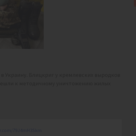
в Украину. Блицкриг у кремлевских выродков
ерешли к методичному уничтожению жилых
ter.com/79J4mH3Skm