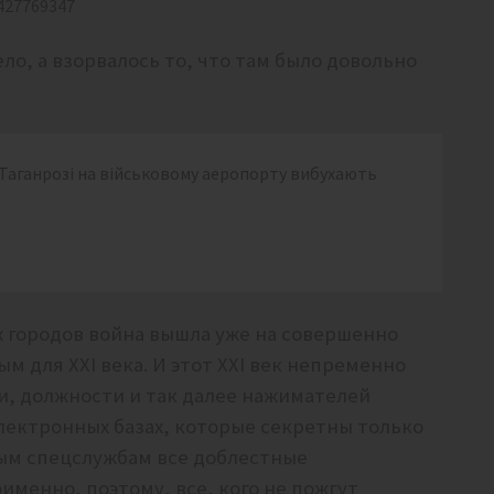
1427769347
ло, а взорвалось то, что там было довольно
 Таганрозі на військовому аеропорту вибухають
х городов война вышла уже на совершенно
 для XXI века. И этот XXI век непременно
ии, должности и так далее нажимателей
электронных базах, которые секретны только
ным спецслужбам все доблестные
менно, поэтому, все, кого не пожгут