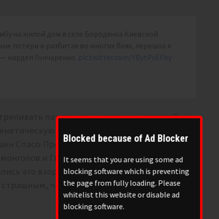
мбу на жилой дом в селе Бородянка Киевской
ые потери и разбитая во многих боях, перешла к
— нардеп Гончаренко.
pic.twitter.com/YBytPvEFby
треливать памятники, которые у жителей
генетическую неприязнь. Например, в
Blocked because of Ad Blocker
шен Спасо-Преображенский собор постройки
-монголов и Гитлера. Даже коммуняки,
It seems that you are using some ad
ились его взорвать. Но Российская Педерация
blocking software which is preventing
the page from fully loading. Please
е страшным, чем режим Батыя, большевиков и
whitelist this website or disable ad
blocking software.