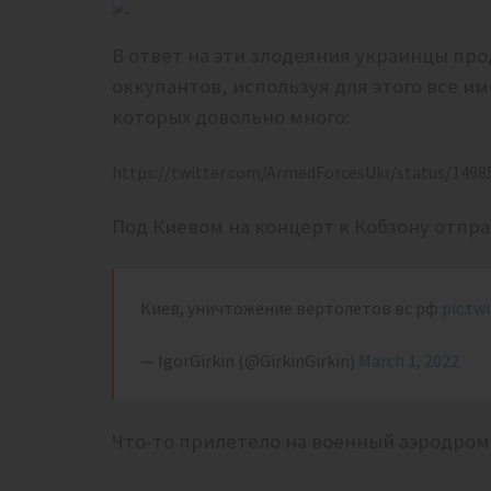
В ответ на эти злодеяния украинцы п
оккупантов, используя для этого все и
которых довольно много:
https://twitter.com/ArmedForcesUkr/status/149
Под Киевом на концерт к Кобзону отпра
Киев, уничтожение вертолетов вс рф
pic.tw
— IgorGirkin (@GirkinGirkin)
March 1, 2022
Что-то прилетело на военный аэродром 