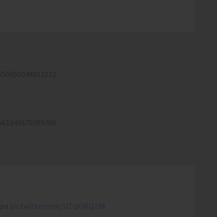
8550650048811012
8561049670389760
ира
pic.twitter.com/UZipOKQJ38