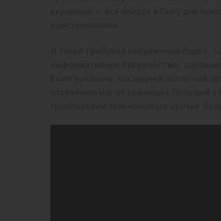
украинцы – все поедут в Гаагу для пок
преступниками.
И такой трибунал непременно будет. С
информативное пророчество, сделанное
было показано, последней попыткой ор
отсечению нас от границы с Польшей с 
группировки зеленожопого орочья буду