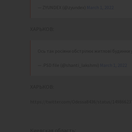
— ZYUNDEX (@zyundex)
March 1, 2022
ХАРЬКОВ:
Ось так росіяни обстрілює житлові будинки 
— .PSD file (@shanti_lakshmi)
March 1, 2022
ХАРЬКОВ:
https://twitter.com/Odessa8436/status/1498662
Киевская область: