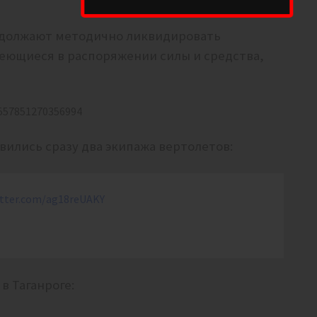
родолжают методично ликвидировать
меющиеся в распоряжении силы и средства,
8557851270356994
вились сразу два экипажа вертолетов:
itter.com/ag18reUAKY
в Таганроге: