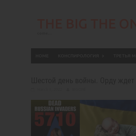
Skip
to
THE BIG THE O
content
come…
HOME
КОНСПИРОЛОГИЯ
ТРЕТЬЯ 
Шестой день войны. Орду ждет
March 1, 2022
BIGONE