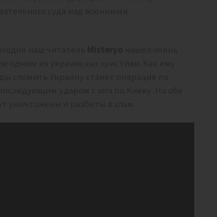
азательного суда над военными
егодня наш читатель
Misteryo
нашел очень
 одним из украинских христиан. Как ему
ды сломить Украину станет операция по
последующим ударом с юга по Киеву. Но обе
т уничтожены и разбиты в хлам.