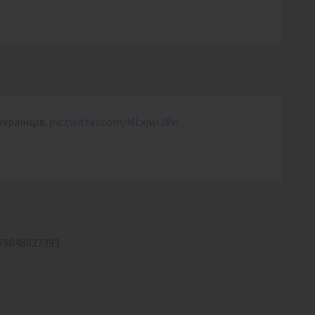
українців.
pic.twitter.com/MLxjwlJ8vi
378048827393