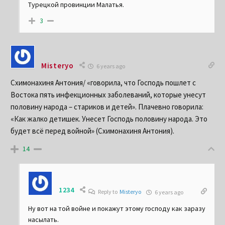
Турецкой провинции Малатья.
3
Misteryo
6 years ago
Схимонахиня Антония/ «говорила, что Господь пошлет с
Востока пять инфекционных заболеваний, которые унесут
половину народа – стариков и детей». Плачевно говорила:
«Как жалко детишек. Унесет Господь половину народа. Это
будет всё перед войной» (Схимонахиня Антония).
14
1234
Reply to
Misteryo
6 years ago
Ну вот на той войне и покажут этому господу как заразу
насылать.