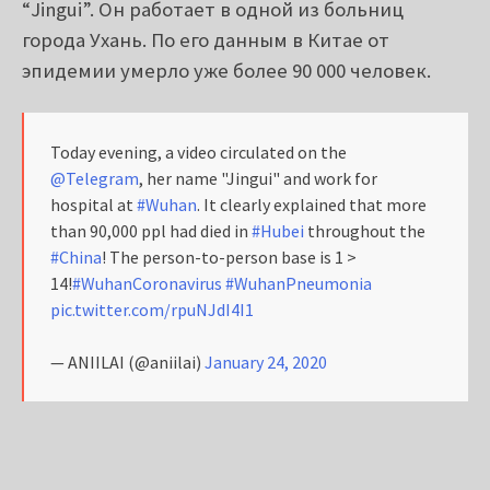
“Jingui”. Он работает в одной из больниц
города Ухань. По его данным в Китае от
эпидемии умерло уже более 90 000 человек.
Today evening, a video circulated on the
@Telegram
, her name "Jingui" and work for
hospital at
#Wuhan
. It clearly explained that more
than 90,000 ppl had died in
#Hubei
throughout the
#China
! The person-to-person base is 1 >
14!
#WuhanCoronavirus
#WuhanPneumonia
pic.twitter.com/rpuNJdI4I1
— ANIILAI (@aniilai)
January 24, 2020