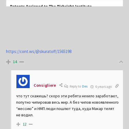
https://cont.ws/@skuratoff/1565198
14
Consigliere
Reply to
Des
6 years ago
что тут скажешь? скоро эти ребята нехило заработают,
попутно чипировав весь мир. А без чипов новоявленного
“мессию” и НМП люди пошлют туда, куда Макар телят
не водил.
12