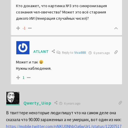
Кто докажет, что картинка №3 это синхронизация
сознания чел-овечества? Может это всё старания
дикого ИИ (генерация случайных чисел)?
-1
ATLANT
Reply to
Viva888
6 years ago
Может и так
Нужны наблюдения.
1
Qwerty_Uiop
6 years ago
В твиттере некоторые люди пишут что на самом деле она
сказала что 90.000 зараженных а не умерших, вот один из них:
https://mobile.twitter.com/nNKU0NhbOa6wUrL/status/12207517