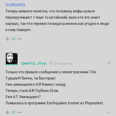
01189308421
Теперь немного понятно, что половину инфы сильно
перекручивают + язык то китайский, мало кто его знает
хорошо, так что перевести видосы можно как угодно и люди
етому поверят.
13
Qwerty_Uiop
6 years ago
Только что пришло сообщение о землетрясении 7.0 в
Турции!!! Бигон, ты был прав)
Уже уменьшили к 6.9! 8 минут назад.
Теперь стало 6.8! Глубина 10 км.
Уже 6.7. Уменьшают?
Появилось в программе Earthquakes tracker из Playmarket.
12