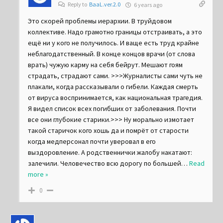
Reply to
BaaL.ver.2.0
6 years ago
Это скорей проблемы иерархии. В труйдовом
коллективе. Надо грамотно границы отстраивать, а это
ещё ни у кого не получилось. И ваще есть труд крайне
неблагодатственный. В конце концов врачи (от слова
врать) чужую карму на себя бейрут. Мешают гоям
страдать, страдают сами. >>>Журналисты сами чуть не
плакали, когда рассказывали о гибели. Каждая смерть
от вируса воспринимается, как национальная трагедия.
Я видел список всех погибших от заболевания. Почти
все они глубокие старики.>>> Ну морально измотает
такой старичок кого хошь да и помрёт от старости
когда медперсонал почти уверовал в его
выздоровление. А родственнички жалобу накатают:
залечили. Человечество всю дорогу по большей
…
Read
more »
0