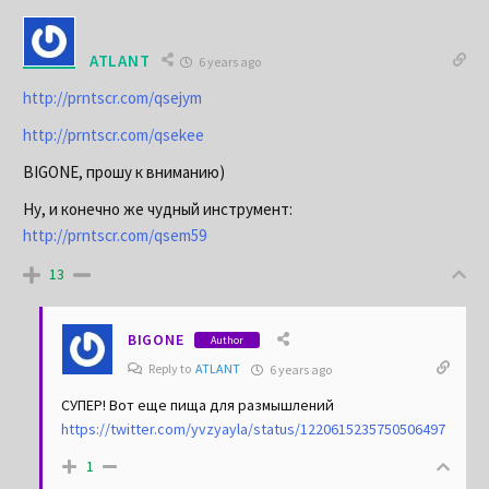
ATLANT
6 years ago
http://prntscr.com/qsejym
http://prntscr.com/qsekee
BIGONE, прошу к вниманию)
Ну, и конечно же чудный инструмент:
http://prntscr.com/qsem59
13
BIGONE
Author
Reply to
ATLANT
6 years ago
СУПЕР! Вот еще пища для размышлений
https://twitter.com/yvzyayla/status/1220615235750506497
1