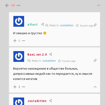
-10
atlast
Reply to
Justakitten
6 years ago
И смешно и грустно
0
BaaL.ver.2.0
Reply to
Justakitten
6 years ago
Вероятно нахождение в обществе больных,
депрессивных людей как-то передается, ну в смысле
копится негатив
2
Justakitten