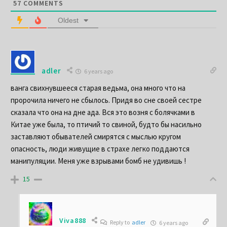
57
COMMENTS
Oldest
adler
6 years ago
ванга свихнувшееся старая ведьма, она много что на
пророчила ничего не сбылось. Придя во сне своей сестре
сказала что она на дне ада. Вся это возня с болячками в
Китае уже была, то птичий то свиной, будто бы насильно
заставляют обывателей смирятся с мыслью кругом
опасность, люди живущие в страхе легко поддаются
манипуляции. Меня уже взрывами бомб не удивишь !
15
Viva888
Reply to
adler
6 years ago