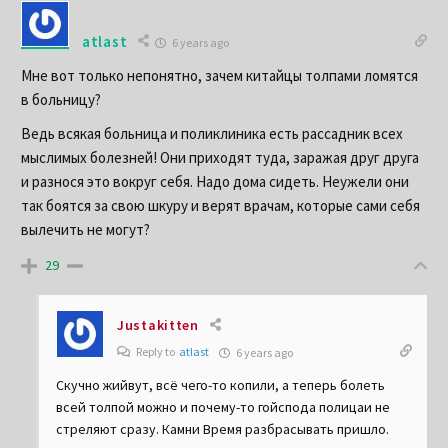
atlast
6 years ago
Мне вот только непонятно, зачем китайцы толпами ломятся
в больницу?
Ведь всякая больница и поликлиника есть рассадник всех
мыслимых болезней! Они приходят туда, заражая друг друга
и разнося это вокруг себя. Надо дома сидеть. Неужели они
так боятся за свою шкуру и верят врачам, которые сами себя
вылечить не могут?
29
Justakitten
Reply to
atlast
6 years ago
Скучно жийвут, всё чего-то копили, а теперь болеть
всей толпой можно и почему-то гойспода полицаи не
стреляют сразу. Камни Время разбрасывать пришло.