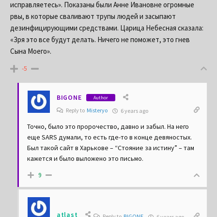
исправляетесь». Показаны были Анне Ивановне огромные
рвы, в которые сваливают трупы людей и засыпают
дезинфицирующими средствами. Царица Небесная сказала:
«Зря это все будут делать. Ничего не поможет, это гнев
Сына Моего».
-5
BIGONE
Author
Reply to
Misteryo
6 years ago
Точно, было это пророчество, давно и забыл. На него
еще SARS думали, то есть где-то в конце девяностых.
Был такой сайт в Харькове – “Стояние за истину” – там
кажется и было выложено это письмо.
9
atlast
Reply to
BIGONE
6 years ago