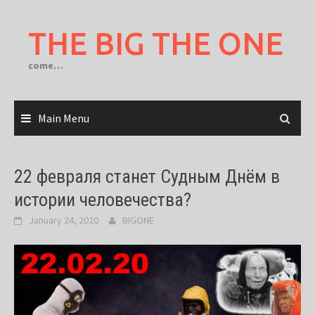
Skip
to
THE BIG THE ONE
content
come…
Main Menu
22 февраля станет Судным Днём в
истории человечества?
January 24, 2020
BIGONE