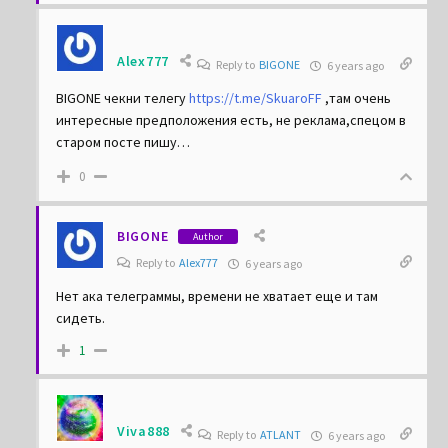
Alex777
Reply to
BIGONE
6 years ago
BIGONE чекни телегу
https://t.me/SkuaroFF
,там очень
интересные предположения есть, не реклама,спецом в
старом посте пишу…
0
BIGONE
Author
Reply to
Alex777
6 years ago
Нет ака телеграммы, времени не хватает еще и там
сидеть.
1
Viva888
Reply to
ATLANT
6 years ago