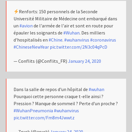
Renforts: 150 personnels de la Seconde
Université Militaire de Médecine ont embarqué dans
un
#avion
de l'armée de l'air et sont en route pour
épauler les soignants de
#Wuhan
. Des milliers
d'hospitalisés en
#Chine
.
#wuhanvirus
#coronavirus
#ChineseNewYear
pic.twitter.com/2N3c04qPcD
— Conflits (@Conflits_FR)
January 24, 2020
Dans la salle de repos d'un hôpital de
#wuhan
Pourquoi cette personne craque t-elle ainsi ?
Pression ? Manque de sommeil ? Perte d'un proche ?
#WuhanPneumonia
#wuhanvirus
pic.twitter.com/Fm8m4Jwwtz
— Zruek (@zruek)
January 24, 2020