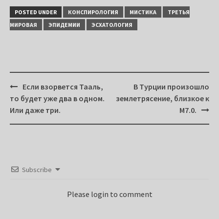
POSTED UNDER
КОНСПИРОЛОГИЯ
МИСТИКА
ТРЕТЬЯ
МИРОВАЯ
ЭПИДЕМИИ
ЭСХАТОЛОГИЯ
Post
Если взорвется Тааль,
В Турции произошло
navigation
то будет уже два в одном.
землетрясение, близкое к
Или даже три.
М7.0.
Subscribe
Please login to comment