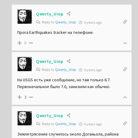
Qwerty_Uiop
Reply to
Qwerty_Uiop
6 years ago
Прога Earthquakes tracker на телефоне.
0
Qwerty_Uiop
Reply to
Qwerty_Uiop
6 years ago
На USGS есть уже сообщение, но там только 6.7.
Первоначальное было 7.0, занизили как обычно.
3
Qwerty_Uiop
Reply to
Qwerty_Uiop
6 years ago
Землетрясение случилось около Доганьола, района