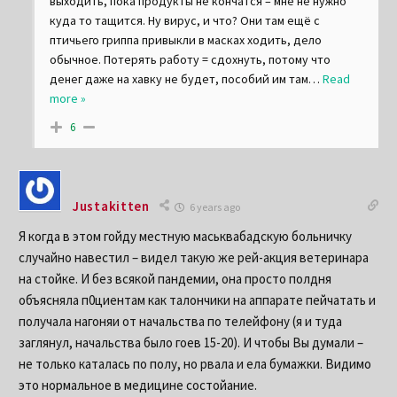
выходить, пока продукты не кончатся – мне не нужно
куда то тащится. Ну вирус, и что? Они там ещё с
птичьего гриппа привыкли в масках ходить, дело
обычное. Потерять работу = сдохнуть, потому что
денег даже на хавку не будет, пособий им там
…
Read
more »
6
Justakitten
6 years ago
Я когда в этом гойду местную маськвабадскую больничку
случайно навестил – видел такую же рей-акция ветеринара
на стойке. И без всякой пандемии, она просто полдня
объясняла п0циентам как талончики на аппарате пейчатать и
получала нагоняи от начальства по телейфону (я и туда
заглянул, начальства было гоев 15-20). И чтобы Вы думали –
не только каталась по полу, но рвала и ела бумажки. Видимо
это нормальное в медицине состойание.