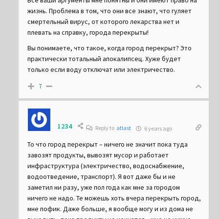
Все ваши аргументы мне понятны и они имеют право на
жизнь. Проблема в том, что они все знают, что гуляет
смертельный вирус, от которого лекарства нет и
плевать на справку, города перекрыты!
Вы понимаете, что такое, когда город перекрыт? Это
практически тотальный апокалипсец. Хуже будет
только если воду отключат или электричество.
7
1234
Reply to
atlast
6 years ago
То что город перекрыт – ничего не значит пока туда
завозят продукты, вывозят мусор и работает
инфраструктура (электричество, водоснабжение,
водоотведение, транспорт). Я вот даже бы и не
заметил ни разу, уже пол года как мне за городом
ничего не надо. Те можешь хоть вчера перекрыть город,
мне пофик. Даже больше, я вообще могу и из дома не