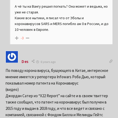
А чё ты на Вангу решил погнать? Она может и ведьма, но
уже не старая.
Какие все нытики, я писал что от Эболы и
коронавирусов SARS и MERS погибло аж 0 в России, и до
10 человек в Европе.
-3
Des
6 years ago
По поводу корона вируса, бушующего в Китае, интересное
мнение имеется у репортера Infowars Роба Дью, который
показывал номер патента на Коронавирус
(видео)
Джордан Сатер из “X22 Report” на сайте и в своем твиттер
также сообщил, что патент на коронавирус был получен в
2015 году и выдан в 2018 году, и что все ведет и связано с
компанией, связанной с Фондом Билла и Мелинды Гейтс