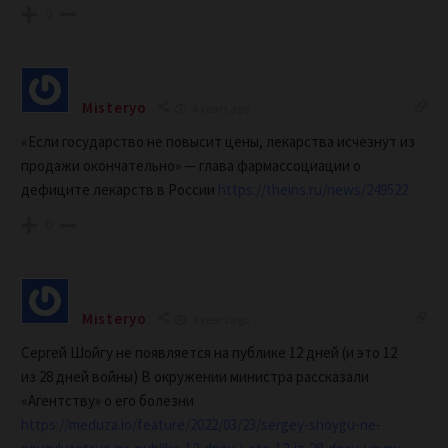
0
Misteryo
4 years ago
«Если государство не повысит цены, лекарства исчезнут из
продажи окончательно» — глава фармассоциации о
дефиците лекарств в России
https://theins.ru/news/249522
0
Misteryo
4 years ago
Сергей Шойгу не появляется на публике 12 дней (и это 12
из 28 дней войны) В окружении министра рассказали
«Агентству» о его болезни
https://meduza.io/feature/2022/03/23/sergey-shoygu-ne-