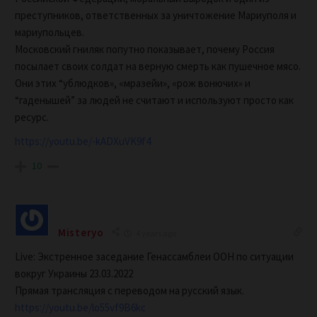
преступников, ответственных за уничтожение Мариуполя и
мариупольцев.
Московский гниляк попутно показывает, почему Россия
посылает своих солдат на верную смерть как пушечное мясо.
Они этих “ублюдков», «мразейи», «рож вонючих» и
“гаденышей” за людей не считают и используют просто как
ресурс.
https://youtu.be/-kADXuVK9f4
10
Misteryo
4 years ago
Live: Экстренное заседание Генассамблеи ООН по ситуации
вокруг Украины 23.03.2022
Прямая трансляция с переводом на русский язык.
https://youtu.be/lo55vf9B6kc