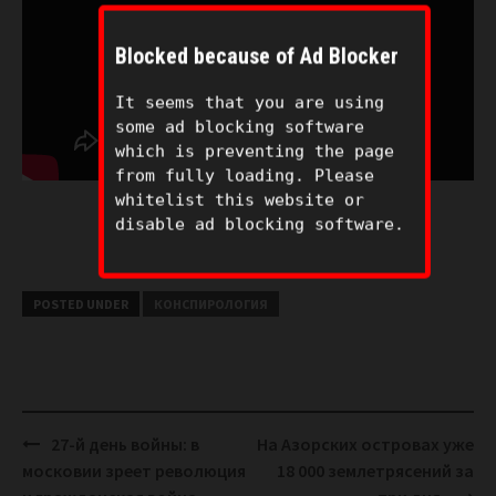
Blocked because of Ad Blocker
It seems that you are using
some ad blocking software
which is preventing the page
from fully loading. Please
whitelist this website or
disable ad blocking software.
POSTED UNDER
КОНСПИРОЛОГИЯ
Post
27-й день войны: в
На Азорских островах уже
navigation
московии зреет революция
18 000 землетрясений за