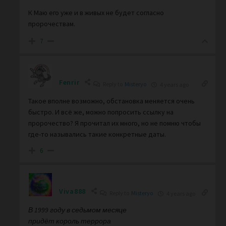
К Маю его уже и в живых не будет согласно
пророчествам.
7
Fenrir
Reply to
Misteryo
4 years ago
Такое вполне возможно, обстановка меняется очень
быстро. И всё же, можно попросить ссылку на
пророчество? Я прочитал их много, но не помню чтобы
где-то назывались такие конкретные даты.
6
Viva888
Reply to
Misteryo
4 years ago
В 1999 году в седьмом месяце
придёт король террора