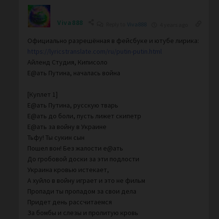
Viva888
Reply to
Viva888
4 years ago
Официально разрешённая в фейсбуке и ютубе лирика:
https://lyricstranslate.com/ru/putin-putin.html
Айленд Студия, Киписоло
Е@ать Путина, началась война
[Куплет 1]
Е@ать Путина, русскую тварь
Е@ать до боли, пусть лижет скипетр
Е@ать за войну в Украине
Тьфу! Ты сукин сын
Пошел вон! Без жалости е@ать
До гробовой доски за эти подлости
Украина кровью истекает,
А хуйло в войну играет и это не фильм
Пропади ты пропадом за свои дела
Придет день рассчитаемся
За бомбы и слезы и пролитую кровь