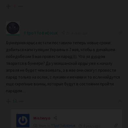
-1
TTpoTToBeDHuK
4 years ago
Бункерная крыса кстати поставила теперь новые сроки:
добиться капитуляции Украины к 7 мая, чтобы в дичайшем
победобесии 9 мая провести парад))). Что за дурдом
творится в бункере? Да у мокшанской орды уже к началу
апреля не будет чем воевать, а в мае они смогут провести
парад только на ослах, с луками и мечами и то если найдутся
еще скрепные воины, которые будут в состоянии пройти
парадом…
12
Misteryo
Reply to
TTpoTToBeDHuK
4 years ago