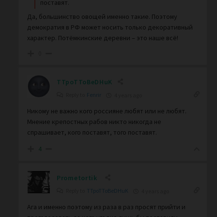
поставят.
Да, большинство овощей именно такие. Поэтому
демократия в РФ может носить только декоративный
характер. Потёмкинские деревни – это наше всё!
0
TTpoTToBeDHuK
Reply to
Fenrir
4 years ago
Никому не важно кого россияне любят или не любят.
Мнение крепостных рабов никто никогда не
спрашивает, кого поставят, того поставят.
4
Prometortik
Reply to
TTpoTToBeDHuK
4 years ago
Ага и именно поэтому из раза в раз просят прийти и