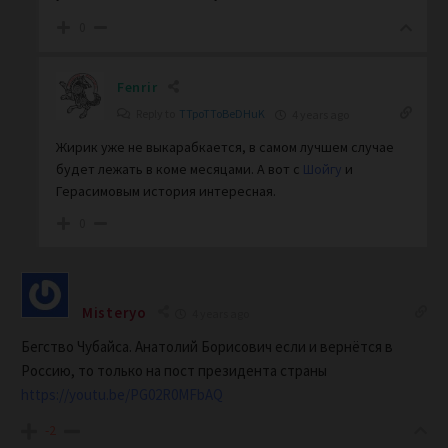
0
Fenrir
Reply to
TTpoTToBeDHuK
4 years ago
Жирик уже не выкарабкается, в самом лучшем случае
будет лежать в коме месяцами. А вот с
Шойгу
и
Герасимовым история интересная.
0
Misteryo
4 years ago
Бегство Чубайса. Анатолий Борисович если и вернётся в
Россию, то только на пост президента страны
https://youtu.be/PG02R0MFbAQ
-2