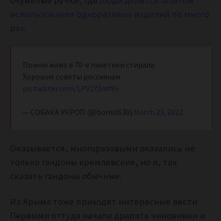
очумелые ручки, где
люди делятся опытом
использования одноразовых изделий по много
раз:
Помню мама в 70-е пакетики стирала
Хорошие советы россиянам
pic.twitter.com/LPV1Y2mf8x
— СОБАКА УКРОП (@boris0630)
March 23, 2022
Оказывается, многоразовыми оказались не
только гандоны кремлевские, но и, так
сказать гандоны обычные.
Из Крыма тоже приходят интересные вести.
Первыми оттуда начали драпать чиновники и