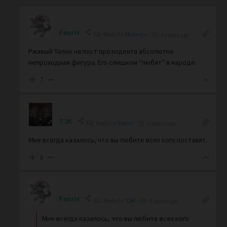
Fenrir
Reply to
Misteryo
4 years ago
Ржавый Толик на пост президента абсолютно
непроходная фигура. Его слишком “любят” в народе.
7
T2K
Reply to
Fenrir
4 years ago
Мне всегда казалось, что вы любите всех кого поставят.
6
Fenrir
Reply to
T2K
4 years ago
Мне всегда казалось, что вы любите всех кого