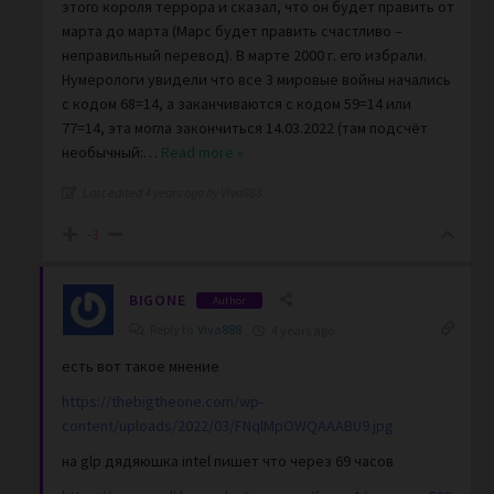
этого короля террора и сказал, что он будет править от
марта до марта (Марс будет править счастливо –
неправильный перевод). В марте 2000 г. его избрали.
Нумерологи увидели что все 3 мировые войны начались
с кодом 68=14, а заканчиваются с кодом 59=14 или
77=14, эта могла закончиться 14.03.2022 (там подсчёт
необычный:
…
Read more »
Last edited 4 years ago by Viva888
-3
BIGONE
Author
Reply to
Viva888
4 years ago
есть вот такое мнение
https://thebigtheone.com/wp-
content/uploads/2022/03/FNqlMpOWQAAABU9.jpg
на glp дядяюшка intel пишет что через 69 часов