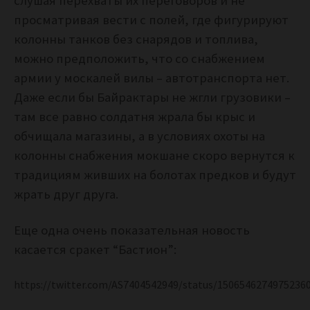
слушая перехваты их переговоров и не
просматривая вести с полей, где фигурируют
колонны танков без снарядов и топлива,
можно предположить, что со снабжением
армии у москалей вилы – автотранспорта нет.
Даже если бы Байрактары не жгли грузовики –
там все равно солдатня жрала бы крыс и
обчищала магазины, а в условиях охоты на
колонны снабжения мокшане скоро вернутся к
традициям живших на болотах предков и будут
жрать друг друга.
Еще одна очень показательная новость
касается сракет “Бастион”:
https://twitter.com/AS7404542949/status/1506546274975236