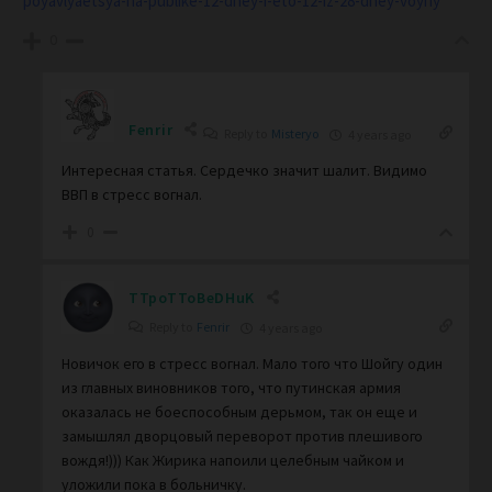
poyavlyaetsya-na-publike-12-dney-i-eto-12-iz-28-dney-voyny
0
Fenrir
Reply to
Misteryo
4 years ago
Интересная статья. Сердечко значит шалит. Видимо
ВВП в стресс вогнал.
0
TTpoTToBeDHuK
Reply to
Fenrir
4 years ago
Новичок его в стресс вогнал. Мало того что Шойгу один
из главных виновников того, что путинская армия
оказалась не боеспособным дерьмом, так он еще и
замышлял дворцовый переворот против плешивого
вождя!))) Как Жирика напоили целебным чайком и
уложили пока в больничку.