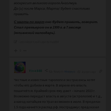
воскресит великого короля Анголмуа.
До [и] после Марса /Марта/ будет счастливо
править.
С марта по март
оно будет править, говорит.
Стал премьером он в 1999 г. в 7 месяце
(юлианский календарь).
Last edited 4 years ago by Viva888
0
Viva888
Reply to
Misteryo
4 years ago
Честные и известные тарологи и экстрасенсы хотят
чтобы его добили в марте. В апреле его власть
пошатнётся. Крайний срок ему дают – начало 2023 г.
Возможно передаст власть в августе (астрология) и т.д.,
а наезд китайцев по Урал возможен в июле. В пределах
1.5 года начнётся распад рф. Нострадамус предсказал