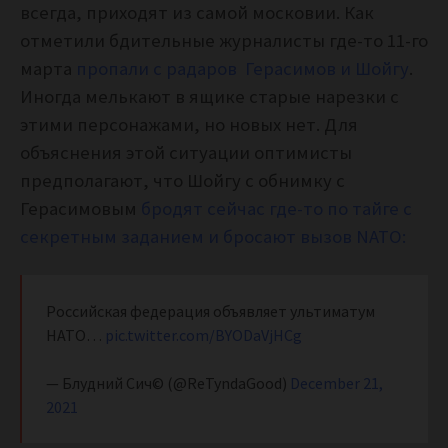
всегда, приходят из самой московии. Как
отметили бдительные журналисты где-то 11-го
марта
пропали с радаров Герасимов и Шойгу
.
Иногда мелькают в ящике старые нарезки с
этими персонажами, но новых нет. Для
объяснения этой ситуации оптимисты
предполагают, что Шойгу с обнимку с
Герасимовым
бродят сейчас где-то по тайге с
секретным заданием и бросают вызов NATO:
Российская федерация объявляет ультиматум
НАТО…
pic.twitter.com/BYODaVjHCg
— Блудний Сич©️ (@ReTyndaGood)
December 21,
2021