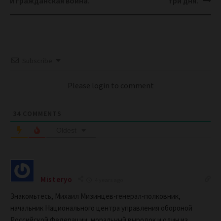
и гражданская война.
три дня.
Subscribe
Please login to comment
34
COMMENTS
Oldest
Misteryo
4 years ago
Знакомьтесь, Михаил Мизинцев-генерал-полковник,
начальник Национального центра управления обороной
Российской Федерации, моральный выродок и один из