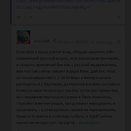
https://www.godlikeproductions.com/forum1/message509
0112/pg1?regp=bm9fMTY0ODA3MjExMQ==
-2
Viva888
Reply to
BIGONE
4 years ago
Если хйло к пасхе улетит в ад, обещаю накатить 100 г
голимейшей русской водки, хотя алкоголизм презираю,
и сожрать проклятый биг-мак с русской медвежатины,
или что там сейчас пихают в дяде Ване, дай Бог, чтоб
не понаехавшее мясо. С 10.03 Марс и Венера начали
расходиться с Плутоном, да перелом в войне состоялся.
И мясо и наши патриоты с тех пор чуток растеряли пыл,
но с недавним переходом Солнца в Овен понеслось,
стреляют в митингующих, продолжают мародёрить и
насиловать – в этом руSSких свиней не перещеголять.
Крым есть шансы в этом году отбить, а ЛДНР сейчас
никого не интересует. На карте
…
Read more »