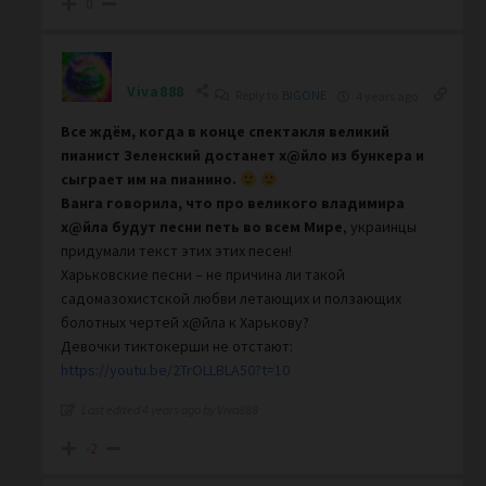
0
Viva888
Reply to
BIGONE
4 years ago
Все ждём, когда в конце спектакля великий
пианист Зеленский достанет х@йло из бункера и
сыграет им на пианино.
Ванга говорила, что про великого
владимира
х@йла будут песни петь во всем Мире
, украинцы
придумали текст этих этих песен!
Харьковские песни – не причина ли такой
садомазохистской любви летающих и ползающих
болотных чертей х@йла к Харькову?
Девочки тиктокерши не отстают:
https://youtu.be/2TrOLLBLA50?t=10
Last edited 4 years ago by Viva888
-2