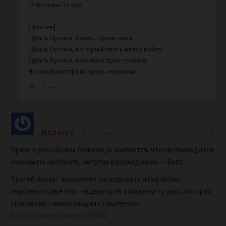
Ответишь за все
[Припев]
Е@ать Путина, бля#ь, сукин сына
Е@ать Путина, который опять начал войну
Е@ать Путина, военного преступника
На руках которого кровь невинных
-7
Misteryo
4 years ago
Врачи в российских больницах жалуются, что им приходится
экономить на бумаге, ампулах и расходниках — Baza.
Врачей просят экономнее расходовать и перчатки:
персоналу советуют надевать их только на ту руку, которая
производит манипуляции с пациентом
https://theins.ru/news/249562