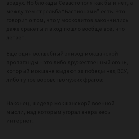
воздух. Но блокады Севастополя как бы и нет, а
между тем стрельба “Бастионами” есть. Это
говорит о том, что у московитов закончились
даже сракеты и в ход пошло вообще всё, что
летает.
Еще один волшебный эпизод мокшанской
пропаганды – это либо дружественный огонь,
который мокшане выдают за победы над ВСУ,
либо тупое воровство чужих фрагов:
Наконец, шедевр мокшанскорй военной
мысли, над которым угорал вчера весь
интернет: