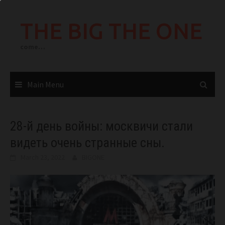
Skip
to
THE BIG THE ONE
content
come…
Main Menu
28-й день войны: москвичи стали
видеть очень странные сны.
March 23, 2022
BIGONE