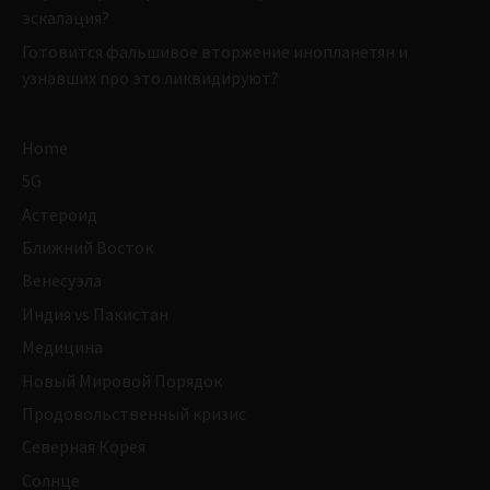
эскалация?
Готовится фальшивое вторжение инопланетян и
узнавших про это ликвидируют?
Home
5G
Астероид
Ближний Восток
Венесуэла
Индия vs Пакистан
Медицина
Новый Мировой Порядок
Продовольственный кризис
Северная Корея
Солнце