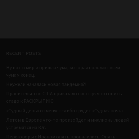
RECENT POSTS
Ну вот в мир и пришла чума, которая положит всем
чумам конец.
Неужели началась новая пандемия?!
Правительство США приказало пастырям готовить
стадо к РАСКРЫТИЮ.
«Судный день» отменяется ибо грядет «Судная ночь».
Летом в Европе что-то произойдет и миллионы людей
устремятся на Юг.
Переговоры с Ираном опять провалились. Опять