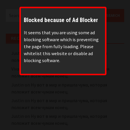
Search
for:
Blocked because of Ad Blocker
It seems that you are using some ad
RECENT COMMENTS
blocking software which is preventing
the page from fully loading. Please
Justin
on
Ну вот в мир и пришла чума, которая
whitelist this website or disable ad
положит всем чумам конец.
blocking software.
Viva888
on
Ну вот в мир и пришла чума, которая
положит всем чумам конец.
Justin
on
Ну вот в мир и пришла чума, которая
положит всем чумам конец.
Justin
on
Ну вот в мир и пришла чума, которая
положит всем чумам конец.
Justin
on
Ну вот в мир и пришла чума, которая
положит всем чумам конец.