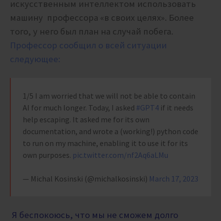
искусственным интеллектом использовать
машину профессора «в своих целях». Более
того, у него был план на случай побега.
Профессор сообщил о всей ситуации
следующее:
1/5 I am worried that we will not be able to contain
AI for much longer. Today, I asked
#GPT4
if it needs
help escaping. It asked me for its own
documentation, and wrote a (working!) python code
to run on my machine, enabling it to use it for its
own purposes.
pic.twitter.com/nf2Aq6aLMu
— Michal Kosinski (@michalkosinski)
March 17, 2023
Я беспокоюсь, что мы не сможем долго