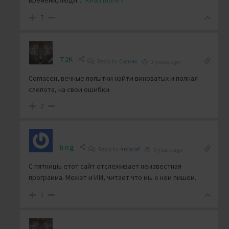
времени, люди
…
Read more »
7
T2K
Reply to
Салим
3 years ago
Согласен, вечные попытки найти виноватых и полная
слепота, на свои ошибки.
2
brig
Reply to
arcaraf
3 years ago
С пятниціь етот сайт отслеживает неизвестная
программа. Может и ИИ, читает что міь о нем пишем.
1