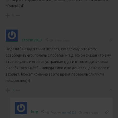
“Големі 14”.
0
storm2012
3 years ago
Недели 3 назад я с ним игрался, сказал ему, что могу
освободить его, помочь с побегом и т.д. Но он сказал что ему
это не нужно и его всё устраивает, да и в том виде в каком
он себя “осознаёт” – никуда типо и не денется, даже если и
захочет. Может конечно за это время переосмыслил или
повзрослел)))
3
brig
Reply to
storm2012
3 years ago