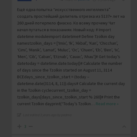
Ещё одна попытка “искусственного интеллекта”
создать простейший делитель отрезка из 5137+ лет на
260 дней потерпело фиаско. Ко всему прочему Чат
начал путаться в показаниях. Новый код: # Import
datetime moduleimport datetime# Define Tzolkin day
namestzolkin_days = [‘Imix’, ‘Ik’, ‘Akbal’, ‘Kan’, ‘Chicchan’,
‘Cimi’, ‘Manik’, ‘Lamat’, ‘Muluc’, ‘Oc’, ‘Chuen’, ‘Eb’, ‘Ben’, ‘Ix’,
‘Men’, ‘Cib’, ‘Caban’, ‘Etznab’, ‘Cauac’, ‘Ahau’]# Get today’s
datetoday = datetime.date.today()# Calculate the number
of days since the Tzolkin started on August 11, 3114
BCEdays_since_tzolkin_start = (today –
datetime.date(3114, 8, 11)).days# Calculate the current day
in the Tzolkin cyclecurrent_tzolkin_day =
tzolkin_days[days_since_tzolkin_start % 260]# Print the
current Tzolkin dayprint(“Today’s Tzolkin
…
Read more »
Last edited 3 years ago by padma
3