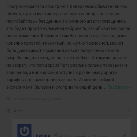
Программеры Чата лохотронят доверчевых обывателей как
обычно, ну или кул хацкеры влезли в сервера. Без своих
пентабайтовых баз данных и огромного штата помощников
это будет просто нульцевая нейросеть, как обыватель после
полной амнезии. К тому же сам Чат написан на Питоне, язык
конечно простой и понятный, но жутко тормозной, может
быть даже самый тормозной из всех популярных языков
разработки, что и видно по ответам Чата. К тому же давное
не секрет, что поп-версия Чата реально сильно порезаная и
залоченая, а вип версии доступна в различных дорогих
тарифных планах и далеко не всем. Итак простейший
эксперимент: Залазим и смотрим текущий день
…
Read more »
Last edited 3 years ago by padma
2
padma
Reply to
padma
3 years ago