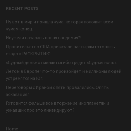
RECENT POSTS
Ну вот в мир и пришла чума, которая положит всем
чумам конец.
Неужели началась новая пандемия?!
Правительство США приказало пастырям готовить
стадо к РАСКРЫТИЮ.
«Судный день» отменяется ибо грядет «Судная ночь».
Летом в Европе что-то произойдет и миллионы людей
устремятся на Юг.
Переговоры с Ираном опять провалились. Опять
эскалация?
Готовится фальшивое вторжение инопланетян и
узнавших про это ликвидируют?
Home