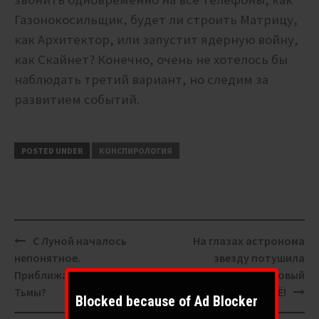
Газонокосильщик, будет ли строить Матрицу,
как Архитектор, или запустит ядерную войну,
как Скайнет? Конечно, очень не хотелось бы
наблюдать третий вариант, но следим за
развитием событий.
POSTED UNDER
КОНСПИРОЛОГИЯ
Post
С Луной началось
На глазах астронома
navigation
непонятное.
звезду потушила
Приближаются Три Дня
титаническая рука. Новый
Тьмы?
Мандела. Матрица ВСЁ!
Blocked because of Ad Blocker