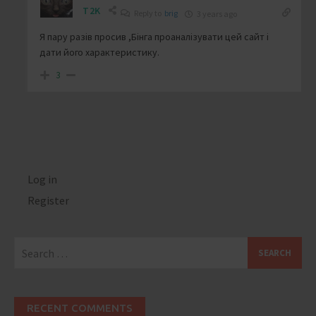
T2K
Reply to
brig
3 years ago
Я пару разів просив ,Бінга проаналізувати цей сайт і
дати його характеристику.
3
Log in
Register
Search
for:
RECENT COMMENTS