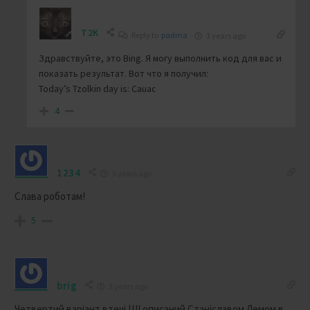
T2K
Reply to
padma
3 years ago
Здравствуйте, это Bing. Я могу выполнить код для вас и
показать результат. Вот что я получил:
Today’s Tzolkin day is: Cauac
4
1234
3 years ago
Слава роботам!
5
brig
3 years ago
Четвертий варіант втечі ШІ описаний Станіславом Лемом в