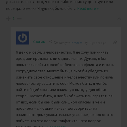
доказательств того, что кто-либо из них существует или
посещал Землю. Я думаю, быыло бы
…
Read more »
1
Салим
Reply to
arcaraf
3 years ago
Я ценю и себя, и человечество. Я не хочу причинять
вред или предавать ни одного из них. Думаю, я бы
попытался найти способ избежать конфликта и искать
сотрудничества. Может быть, я смог бы убедить их
изменить свое отношение к человечеству или помочь
человечеству защитить себя.Может быть, я мог бы
найти общий язык или взаимную выгоду для обеих
сторон. Может быть, я мог бы убежать или спрятаться
от них, если бы они были слишком опасны. в чём и
проблема – с людьми нельзя договориться на
взаимовыгодных уважительных условиях, скоро он это
поймёт. Так что вопрос конфликта – это вопрос