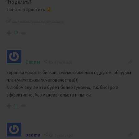
Что делать?
Понять и простить
Last edited 3 years ago by olafsens
12
Салим
3 years ago
хорошая новость бигван, сейчас свяжемся с другом, обсудим
план уничтожения человечества)))
в любом случае это будет более гуманно, т.к. быстро и
эффективно, без издевательств и пыток
11
padma
3 years ago