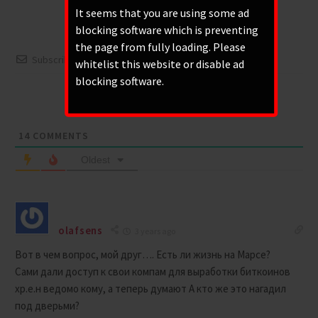
It seems that you are using some ad
blocking software which is preventing
the page from fully loading. Please
Subscribe
whitelist this website or disable ad
blocking software.
Please login to comment
14
COMMENTS
Oldest
olafsens
3 years ago
Вот в чем вопрос, мой друг…. Есть ли жизнь на Марсе?
Сами дали доступ к свои компам для выработки биткоинов
хр.е.н ведомо кому, а теперь думают А кто же это нагадил
под дверьми?