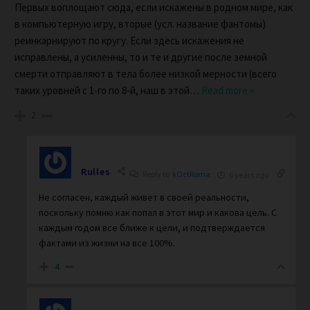
Первых воплощают сюда, если искажены в родном мире, как
в компьютерную игру, вторые (усл. название фантомы)
реинкарнируют по кругу. Если здесь искажения не
исправлены, а усиленны, то и те и другие после земной
смерти отправляют в тела более низкой мерности (всего
таких уровней с 1-го по 8-й, наш в этой
…
Read more »
2
Rulles
Reply to
kOctRoma
6 years ago
Не согласен, каждый живет в своей реальности,
поскольку помню как попал в этот мир и какова цель. С
каждым годом все ближе к цели, и подтверждается
фактами из жизни на все 100%.
4