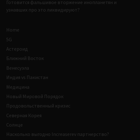
Готовится фальшивое вторжение инопланетян и
узнавших про это ликвидируют?
Home
5G
Астероид
Ближний Восток
Венесуэла
Индия vs Пакистан
Медицина
Новый Мировой Порядок
Продовольственный кризис
Северная Корея
Солнце
Насколько выгодно Increaserev партнерство?