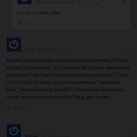
Reply to
Beshbarmak
6 years ago
Это чип в голове сбоит.
13
YNG
6 years ago
А к чему была недавняя статья (я уже не вспоминаю 2019 года
статьи), где написано ” 21-е декабря 2012 года по эфиопскому
календарю будет где-то или в июне, или даже в мае”. Статья
с этого сайта. В поиске достаточно написать “календарь
майя”. Так в июНе или в декабре? Если декабрь был в июне,
то как теперь он стал в декабре? Бред, да и только.
33
Rulles
6 years ago