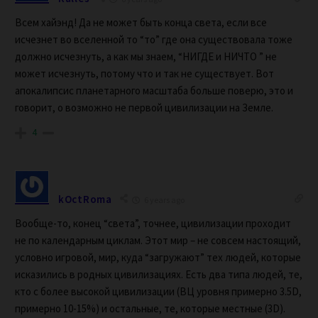
Всем хайэнд! Да не может быть конца света, если все
исчезнет во вселенной то “то” где она существовала тоже
должно исчезнуть, а как мы знаем, “НИГДЕ и НИЧТО ” не
может исчезнуть, потому что и так не существует. Вот
апокалипсис планетарного масштаба больше поверю, это и
говорит, о возможно не первой цивилизации на Земле.
4
kOctRoma
6 years ago
Вообще-то, конец “света”, точнее, цивилизации проходит
не по календарным циклам. Этот мир – не совсем настоящий,
условно игровой, мир, куда “загружают” тех людей, которые
исказились в родных цивилизациях. Есть два типа людей, те,
кто с более высокой цивилизации (ВЦ уровня примерно 3.5D,
примерно 10-15%) и остальные, те, которые местные (3D).