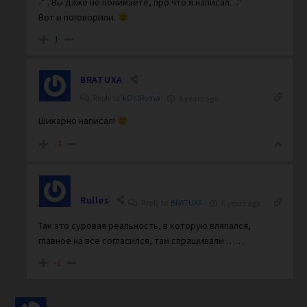
-” . Вы даже не понимаете, про что я написал…”
Вот и поговорили.
1
BRATUXA
Reply to
kOctRoma
6 years ago
Шикарно написал!
-3
Rulles
Reply to
BRATUXA
6 years ago
Так это суровая реальность, в которую вляпался,
главное на все согласился, там спрашивали ……
-1