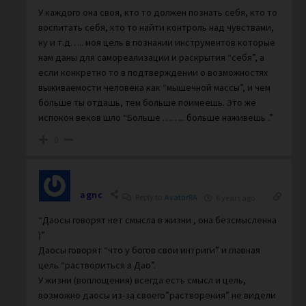
У каждого она своя, кто то должен познать себя, кто то
воспитать себя, кто то найти контроль над чувствами,
ну и т.д….. моя цель в познании инструментов которые
нам даны для самореализации и раскрытия “себя”, а
если конкретно то в подтверждении о возможностях
выживаемости человека как “мышечной массы”, и чем
больше ты отдашь, тем больше поимеешь. Это же
испокон веков шло “Больше …….. больше наживешь .”
0
agnc
Reply to
AvatarRA
6 years ago
“Даосы говорят нет смысла в жизни , она безсмысленна
)”
Даосы говорят “что у богов свои интриги” и главная
цель “раствориться в Дао”.
У жизни (воплощения) всегда есть смысл и цель,
возможно даосы из-за своего”растворения” не видели