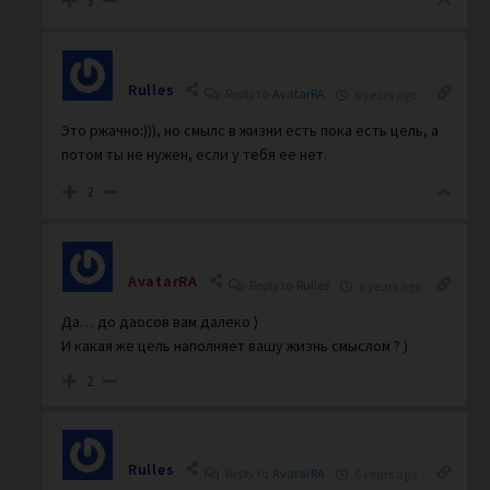
3
Rulles
Reply to
AvatarRA
6 years ago
Это ржачно:))), но смылс в жизни есть пока есть цель, а
потом ты не нужен, если у тебя ее нет.
2
AvatarRA
Reply to
Rulles
6 years ago
Да… до даосов вам далеко )
И какая же цель наполняет вашу жизнь смыслом ? )
2
Rulles
Reply to
AvatarRA
6 years ago