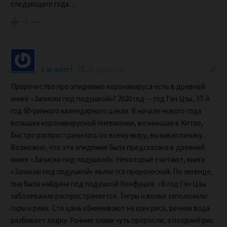
следующего года…
-5
Laraperl
6 years ago
Пророчество про эпидемию коронавируса есть в древней
книге «Записки под подушкой»? 2020 год — год Гэн Цзы, 37-й
год 60-ричного календарного цикла. В начале нового года
вспышка коронавирусной пневмонии, возникшая в Китае,
быстро распространилась по всему миру, вызывая панику.
Возможно, что эта эпидемия была предсказана в древней
книге «Записки под подушкой». Некоторые считают, книга
«Записки под подушкой» является пророческой. По легенде,
она была найдена под подушкой Конфуция. «В год Гэн Цзы
заболевание распространяется. Тигры и волки заполонили
горы и реки. Сто цянь обменивают на шэн риса, речная вода
разбивает лодку. Ранние злаки чуть проросли, а поздний рис