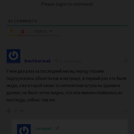
Please login to comment
33
COMMENTS
Oldest
Beshbarmak
6 years ago
У мня два раза за последний месяц перед глазами
подгружались объекты как в матрице, в первый раз это были
люди, а во второй какая-то непонятная штука на здании в
далеке, но было четко видно, что она именно появилась из
неоткуда, сейчас там же.
-2
Laraperl