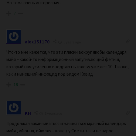
Но тема очень интересная .
7
alex151170
6 years ago
Что-то мне кажется, что эти пляски вокруг якобы календаря
майя – какой-то информационный запугивающий фетиш,
который нам усиленно внедряют в голову уже лет 20. Так же,
как и нынешний инфоцид под видом Ковид
19
KH
6 years ago
Продолжал заканчиваться и начинаться мрачный календарь
майя , ийюння, ийюлля – конец у Светы так и не нарос ….