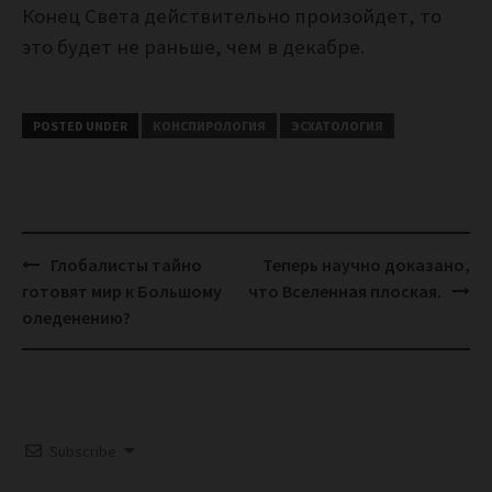
Конец Света действительно произойдет, то
это будет не раньше, чем в декабре.
POSTED UNDER
КОНСПИРОЛОГИЯ
ЭСХАТОЛОГИЯ
Post
Глобалисты тайно
Теперь научно доказано,
navigation
готовят мир к Большому
что Вселенная плоская.
оледенению?
Subscribe