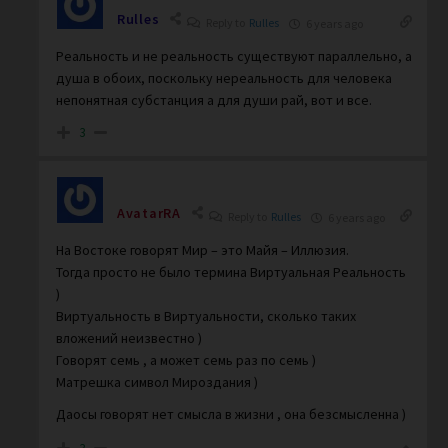
Rulles
Reply to
Rulles
6 years ago
Реальность и не реальность существуют параллельно, а
душа в обоих, поскольку нереальность для человека
непонятная субстанция а для души рай, вот и все.
3
AvatarRA
Reply to
Rulles
6 years ago
На Востоке говорят Мир – это Майя – Иллюзия.
Тогда просто не было термина Виртуальная Реальность
)
Виртуальность в Виртуальности, сколько таких
вложений неизвестно )
Говорят семь , а может семь раз по семь )
Матрешка символ Мироздания )
Даосы говорят нет смысла в жизни , она безсмысленна )