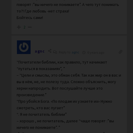
говорят :”вы ничего не понимаете”. А чего тут понимать
то?! Где любовь -нет страха!
Бойтесь сами!
2
agnc
Reply to
agnc
6 years ago
“Почитатели библии, как правило, тут начинают
“путаться в показаниях”, ”
– “Цели и смыслы, это обман себя. Так как мир он в вас и
вы в нём, не, не полезу туда. Сложно объяснить, могу
херни нагородить. Вот послушайте лучше это
произведение.”
“Про убойся Бога. «По плодам их узнаете их» Нужно
смотреть, кто вас пугает”
“. Я не почитатель библии”
– хорошо , не почитатель, далее “чаще говорят :”вы
ничего не понимаете”. ”