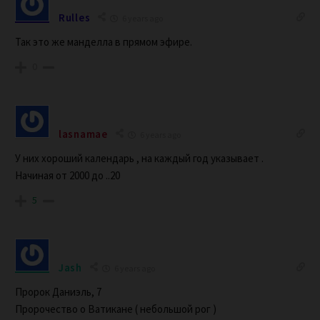
Rulles
6 years ago
Так это же манделла в прямом эфире.
0
lasnamae
6 years ago
У них хороший календарь , на каждый год указывает .
Начиная от 2000 до ..20
5
Jash
6 years ago
Пророк Даниэль, 7
Пророчество о Ватикане ( небольшой рог )