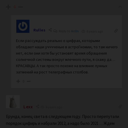
-1
Rulles
Reply to
An0n
6 years ago
Если рассуждать реально о цифрах, которыми
обладают наши учччченые в астроГномии, то там ничего
нет, если они хотя бы установят время обращения
солнечной системы вокруг млечного пути, я скажу да…
КРАСАВЦЫ. А так просто похоже на влияние лунных
затмений на рост телеграфных столбов.
0
Lexx
6 years ago
Ерунда, конец света в следующем году. Просто перепутали
порядок цифирь и набрали 2012, а надо было 2021… Ждем