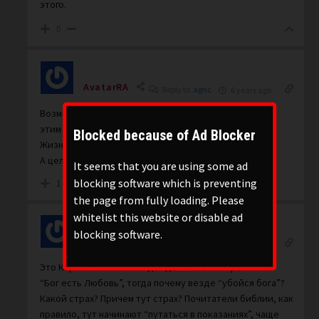
этого.
0
AvatarRA
Reply to
agnc
6 years ago
Возможно мы не понимаем что Они(даосы) пытаются
этим сказать )
Blocked because of Ad Blocker
Жизнь есть жизнь,- это путь.
А цели и смыслы это переходящее и проходящее )
It seems that you are using some ad
blocking software which is preventing
1
the page from fully loading. Please
whitelist this website or disable ad
blocking software.
agnc
Reply to
AvatarRA
6 years ago
Это Карма. И если он не дойдет – это его проблемы.
“Бог есть Любовь”, тогда почему везде “убойся бога”?
Какой страх? Причем тут страх? Почитатели библии, как
правило, тут начинают “путаться в показаниях”, чаще