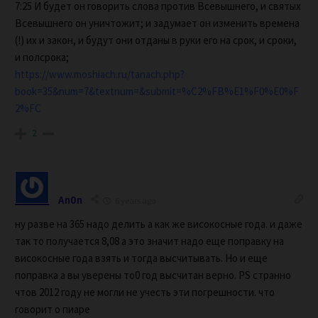
7:25 И будет он говорить слова против Всевышнего, и святых
Всевышнего он уничтожит; и задумает он изменить времена
(!) их и закон, и будут они отданы в руки его на срок, и сроки,
и полсрока;
https://www.moshiach.ru/tanach.php?
book=35&num=7&textnum=&submit=%C2%FB%E1%F0%E0%F
2%FC
2
An0n
6 years ago
ну разве на 365 надо делить а как же високосные года. и даже
так то получается ‭8,08 а это значит надо еще поправку на
високосные года взять и тогда высчитывать. Но и еще
поправка а вы уверены то0 год высчитан верно. PS странно
чтов 2012 году не могли не учесть эти погрешности. что
говорит о пиаре