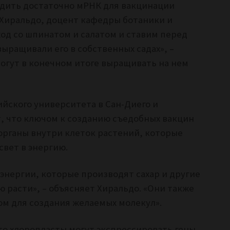
одить достаточно мРНК для вакцинации
о Хиральдо, доцент кафедры ботаники и
од со шпинатом и салатом и ставим перед
ыращивали его в собственных садах», –
огут в конечном итоге выращивать на нем
йского университета в Сан-Диего и
, что ключом к созданию съедобных вакцин
органы внутри клеток растений, которые
вет в энергию.
энергии, которые производят сахар и другие
 расти», – объясняет Хиральдо. «Они также
м для создания желаемых молекул».
о хлоропласты могут экспрессировать гены,