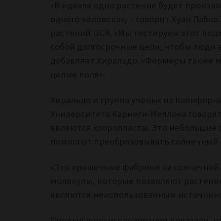
«В идеале одно растение будет произв
одного человека», – говорит Хуан Пабл
растений UCR.
«Мы тестируем этот подх
собой долгосрочные цели, чтобы люди в
добавляет Хиральдо. «Фермеры также м
целые поля».
Хиральдо и группа ученых из Калифорни
Университета Карнеги-Меллона говорят
являются хлоропласты. Это небольшие 
помогают преобразовывать солнечный с
«Это крошечные фабрики на солнечной 
молекулы, которые позволяют растению
являются неиспользованным источнико
Предыдущие исследования показали, чт