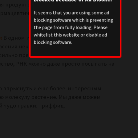
я продуктов питания, но и для
It seems that you are using some ad
армацевтические препараты», – добавляет
blocking software which is preventing
the page from fully loading. Please
whitelist this website or disable ad
:
В одном из недавних материалов мы уже
blocking software.
асения некоторых антиваксеров на предмет
 сильно преувеличены. На самом деле
ество, РНК можно даже просто посыпать на
но впрыснуть и еще более интересным
ую молекулу растение. Мы даже можем
й чудо травки: триффид.