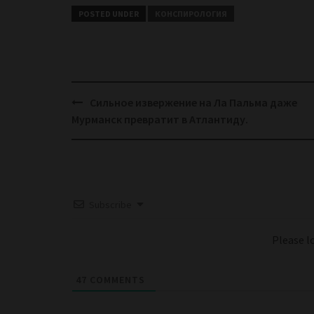
POSTED UNDER
КОНСПИРОЛОГИЯ
Post
Сильное извержение на Ла Пальма даже
navigation
Мурманск превратит в Атлантиду.
Subscribe
Please 
47
COMMENTS