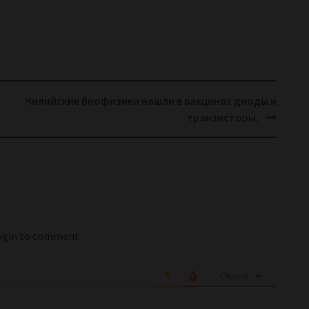
Чилийские биофизики нашли в вакцинах диоды и
транзисторы.
login to comment
Oldest