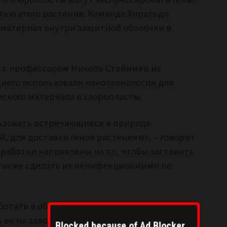
тью этого растения. Команда Хиральдо
й материал внутри защитной оболочки в
е с профессором Николь Стейнмец из
иего использовали нанотехнологии для
ского материала в хлоропласты.
льзовать встречающиеся в природе
, для доставки генов растениям», – говорит
аботки направлены на то, чтобы заставить
 также сделать их неинфекционными по
аботать в области нанотехнологий,
 ее на заводах и создавать новые
Blocked because of Ad Blocker