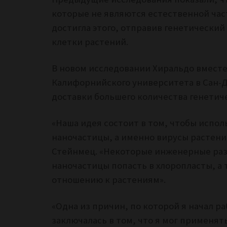
которые не являются естественной час
достигла этого, отправив генетически
клетки растений.
В новом исследовании Хиральдо вмест
Калифорнийского университета в Сан-Д
доставки большего количества генетиче
«Наша идея состоит в том, чтобы испо
наночастицы, а именно вирусы растений
Стейнмец. «Некоторые инженерные разр
наночастицы попасть в хлоропласты, а
отношению к растениям».
«Одна из причин, по которой я начал р
заключалась в том, что я мог применять