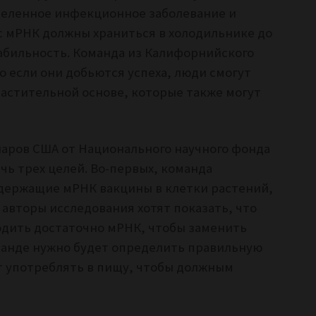
еленное инфекционное заболевание и
 с мРНК должны храниться в холодильнике до
абильность. Команда из Калифорнийского
о если они добьются успеха, люди смогут
астительной основе, которые также могут
лларов США от Национального научного фонда
чь трех целей. Во-первых, команда
держащие мРНК вакцины в клетки растений,
 авторы исследования хотят показать, что
одить достаточно мРНК, чтобы заменить
анде нужно будет определить правильную
т употреблять в пищу, чтобы должным