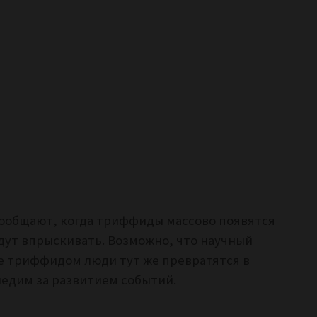
сообщают, когда триффиды массово появятся
удут впрыскивать. Возможно, что научный
ые триффидом люди тут же превратятся в
следим за развитием событий.