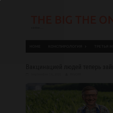
Skip
to
THE BIG THE O
content
come…
HOME
КОНСПИРОЛОГИЯ
ТРЕТЬЯ 
Вакцинацией людей теперь зай
September 18, 2021
BIGONE