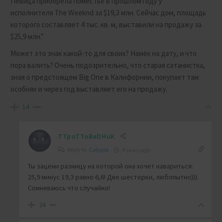
Певица приобрела поместье в прошлом году у
исполнителя The Weeknd за $19,3 млн. Сейчас дом, площадь
которого составляет 4 тыс. кв. м, выставили на продажу за
$25,9 млн.”
Может это знак какой-то для своих? Намёк на дату, и что
пора валить? Очень подозрительно, что старая сатанистка,
зная о предстоящем Big One в Калифорнии, покупает там
особняк и через год выставляет его на продажу.
14
TTpoTToBeDHuK
Reply to
Calypso
4 years ago
Ты зацени разницу на которой она хочет навариться:
25,9 минус 19,3 равно 6,6! Две шестерки, любопытно))).
Сомневаюсь что случайно!
24