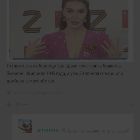
Гитлер и его любовница Ева Браун сочетались браком в
бункере, 29 апреля 1945 года, а уже 30 апреля совершили
двойное самоубийство.
Last edited 4 years ago by Viva888
-16
Entsetzen
Reply to
Viva888
4 years ago