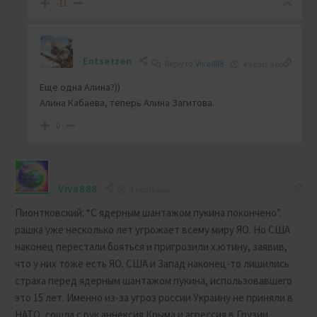
-11
Entsetzen
Reply to
Viva888
4 years ago
Еще одна Алина?))
Алина Кабаева, теперь Алина Загитова.
0
Viva888
4 years ago
Пионтковский: “С ядерным шантажом пукина покончено”.
рашка уже несколько лет угрожает всему миру ЯО. Но США
наконец перестали бояться и пригрозили х.ютину, заявив,
что у них тоже есть ЯО. США и Запад наконец-то лишились
страха перед ядерным шантажом пукина, использовавшего
это 15 лет. Именно из-за угроз россии Украину не приняли в
НАТО, сошла с рук аннексия Крыма и агрессия в Грузии.