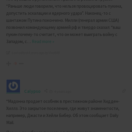
“Раньше люди говорили, что нельзя провоцировать пукина,
допустить эскалации и ядерного удара”. Наконец-то с
шантажом Путина покончено. Милли (генерал армии США)
позвонил командующему армией рф и твердо сказал: “ваш
пукин почему-то считает, что он может выиграть войну с
Западом, с
…
Read more »
Last edited 4 years ago by Viva888
-9
Calypso
4 years ago
“Мадонна продает особняк в престижном районе Хидден-
Хиллз. Это закрытое поселение, где живут знаменитости,
например, Джасти и Хейли Бибер. Об этом сообщает Daily
Mail.