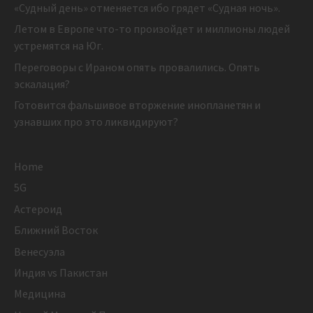
«Судный день» отменяется ибо грядет «Судная ночь».
Летом в Европе что-то произойдет и миллионы людей
устремятся на Юг.
Переговоры с Ираном опять провалились. Опять
эскалация?
Готовится фальшивое вторжение инопланетян и
узнавших про это ликвидируют?
Home
5G
Астероид
Ближний Восток
Венесуэла
Индия vs Пакистан
Медицина