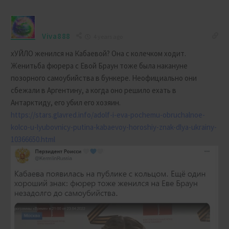
Viva888
4 years ago
хУЙЛО женился на Кабаевой? Она с колечком ходит.
Женитьба фюрера с Евой Браун тоже была накануне
позорного самоубийства в бункере. Неофициально они
сбежали в Аргентину, а когда оно решило ехать в
Антарктиду, его убил его хозяин.
https://stars.glavred.info/adolf-i-eva-pochemu-obruchalnoe-
kolco-u-lyubovnicy-putina-kabaevoy-horoshiy-znak-dlya-ukrainy-
10366650.html