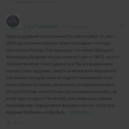
TTpoTToBeDHuK
4 years ago
Один мудрейший геополитик из России, вообще-то уже с
2020 года на своем примере прямо показывает что надо
прятаться в бункер). Учитывая еще что сейчас Швеция и
Финляндия объявили что уже в мае вступят в НАТО, то этот
геополитик может и не сдержаться. Мы все видим какое
плохое у него здоровье, смерть кремлевского фюрера это
уже вопрос месяцев, если не недель! Непременно он не
хочет войти в историю, как человек, который развалил и
обосрал Россию, влез в позорную проигрышную войну и в
итоге просто сдох от болезней, тем самым еще сильнее
насмешив мир. Определенно фюрерок захочет запустить
ядерные бомбочки, чтобы быть
…
Read more »
-8