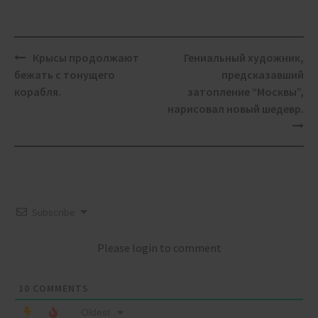
Post
Крысы продолжают
Гениальный художник,
navigation
бежать с тонущего
предсказавший
корабля.
затопление “Москвы”,
нарисовал новый шедевр.
Subscribe
Please login to comment
10
COMMENTS
Oldest