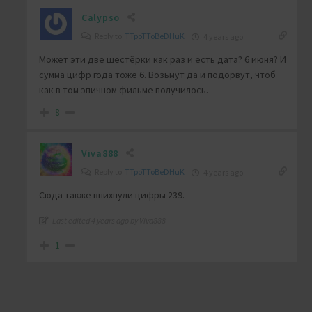
Calypso
Reply to
TTpoTToBeDHuK
4 years ago
Может эти две шестёрки как раз и есть дата? 6 июня? И
сумма цифр года тоже 6. Возьмут да и подорвут, чтоб
как в том эпичном фильме получилось.
8
Viva888
Reply to
TTpoTToBeDHuK
4 years ago
Сюда также впихнули цифры 239.
Last edited 4 years ago by Viva888
1