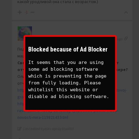
какой уродливой она стала с возрастом.)
-1
Viva888
Reply to
Entsetzen
4 years ago
Blocked because of Ad Blocker
Под стать пуйлу, как-будто с одной аватарской
машинки вылезли.
It seems that you are using
Свежая новость, свежую любовницу пути хотят
some ad blocking software
отчислить. Зачем деду эта журналистка в бункере?
which is preventing the page
Олимпийской чемпионке Алине Загитовой грозит
from fully loading. Please
отчисление из вуза за прогулы и неуспеваемость..
whitelist this website or
https://www.kp.ru/sports/figurnoe-katanie/aline-zagitovoj-
disable ad blocking software.
grozit-otchislenie-iz-vuza/
https://www.unian.net/world/sekretnye-materialy-
rasskazali-o-novoy-19-letney-lyubovnice-putina-video-
novosti-mira-11582143.html
Last edited 4 years ago by Viva888