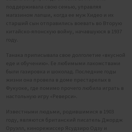
поддерживала свою семью, управляя
магазином лапши, когда ее муж Хидео и их
старший сын отправились воевать во Вторую
китайско-японскую войну, начавшуюся в 1937
году.
Танака приписывала свое долголетие «вкусной
еде и обучению». Ее любимыми лакомствами
были газировка и шоколад. Последние годы
жизни она провела в доме престарелых в
Фукуоке, где помимо прочего любила играть в
настольную игру «Реверси».
Известными людьми, родившимися в 1903
году, являются британский писатель Джордж
Оруэлл, кинорежиссер Ясудзиро Одзу и