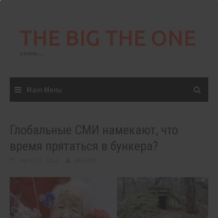
Skip
to
THE BIG THE ONE
content
come…
Main Menu
Глобальные СМИ намекают, что
время прятаться в бункера?
April 25, 2022
BIGONE