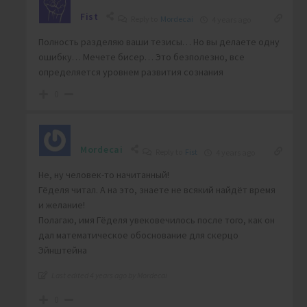
Fist
Reply to
Mordecai
4 years ago
Полность разделяю ваши тезисы… Но вы делаете одну
ошибку… Мечете бисер… Это безполезно, все
определяется уровнем развития сознания
0
Mordecai
Reply to
Fist
4 years ago
Не, ну человек-то начитанный!
Гёделя читал. А на это, знаете не всякий найдёт время
и желание!
Полагаю, имя Гёделя увековечилось после того, как он
дал математическое обоснование для скерцо
Эйнштейна
Last edited 4 years ago by Mordecai
0