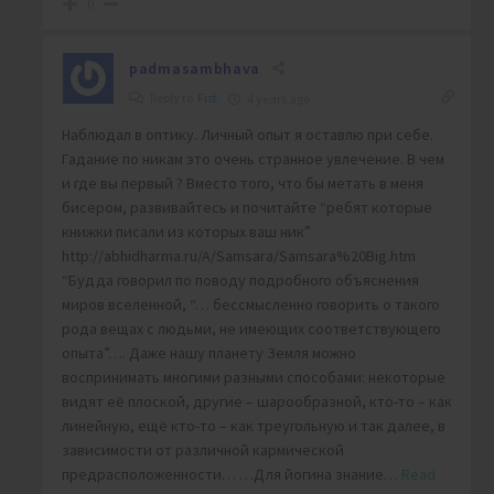
0
padmasambhava
Reply to
Fist
4 years ago
Наблюдал в оптику. Личный опыт я оставлю при себе.
Гадание по никам это очень странное увлечение. В чем
и где вы первый ? Вместо того, что бы метать в меня
бисером, развивайтесь и почитайте “ребят которые
книжки писали из которых ваш ник”
http://abhidharma.ru/A/Samsara/Samsara%20Big.htm
“Будда говорил по поводу подробного объяснения
миров вселенной, “… бессмысленно говорить о такого
рода вещах с людьми, не имеющих соответствующего
опыта”…. Даже нашу планету Земля можно
воспринимать многими разными способами: некоторые
видят её плоской, другие – шарообразной, кто-то – как
линейную, ещё кто-то – как треугольную и так далее, в
зависимости от различной кармической
предрасположенности… …Для йогина знание
…
Read