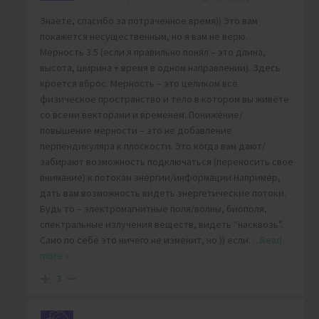
Знаете, спасибо за потраченное время)) Это вам
покажется несущественным, но я вам не верю.
Мерность 3.5 (если я правильно понял – это длина,
высота, ширина + время в одном направлении). Здесь
кроется вброс. Мерность – это целиком всё
физическое пространство и тело в котором вы живёте
со всеми векторами и временем. Понижение/
повышение мерности – это не добавление
перпендикуляра к плоскости. Это когда вам дают/
забирают возможность подключаться (переносить своё
внимание) к потокам энергии/информации Например,
дать вам возможность видеть энергетические потоки.
Будь то – электромагнитные поля/волны, биополя,
спектральные излучения веществ, видеть “насквозь”.
Само по себе это ничего не изменит, но )) если
…
Read
more »
3