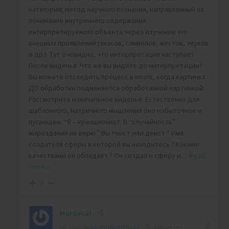
категория; метод научного познания, направленный на
понимание внутреннего содержания
интерпретируемого объекта через изучение его
внешних проявлений (знаков, символов, жестов, звуков
и др.). Тут очевидно, что интерпретация наступает
После виденья. Что же вы видите до интерпретации?
Вы можете отследить процесс в мозге, когда картинка
ДО обработки подменяется обработанной картинкой.
Рассмотрите изначальное виденье. Естественно для
шаблонного, матричного мышления оно избыточное и
пугающее. “Я – креационист. В “случайность”
мироздания не верю.” Вы теист или деист ? Имя
создателя сферы в которой вы находитесь ? Какими
качествами он обладает ? Он создал и сферу и
…
Read
more »
0
Mordecai
Reply to
padmasambhava
4 years ago