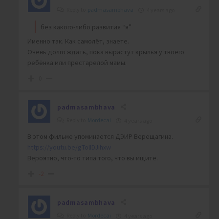
Reply to
padmasambhava
4 years ago
без какого-либо развития “я”
Именно так. Как самолёт, знаете.
Очень долго ждать, пока вырастут крылья у твоего
ребёнка или престарелой мамы.
0
padmasambhava
Reply to
Mordecai
4 years ago
В этом фильме упоминается ДЭИР Верещагина.
https://youtu.be/gTolIDJihxw
Вероятно, что-то типа того, что вы ищите.
-2
padmasambhava
Reply to
Mordecai
4 years ago