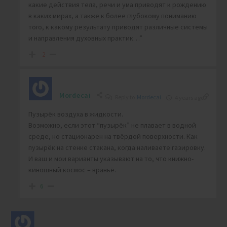
какие действия тела, речи и ума приводят к рождению
в каких мирах, а также к более глубокому пониманию
того, к какому результату приводят различные системы
и направления духовных практик…”
-2
Mordecai
Reply to
Mordecai
4 years ago
Пузырёк воздуха в жидкости.
Возможно, если этот “пузырёк” не плавает в водной
среде, но стационарен на твёрдой поверхности. Как
пузырёк на стенке стакана, когда наливаете газировку.
И ваш и мои варианты указывают на то, что книжно-
киношный космос – враньё.
6