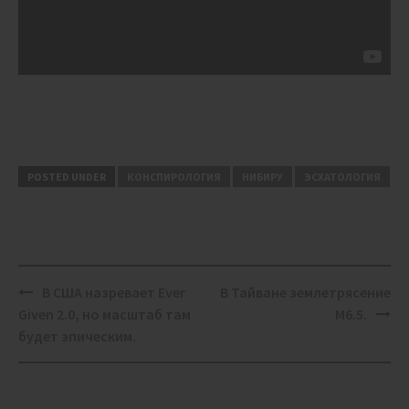
POSTED UNDER
КОНСПИРОЛОГИЯ
НИБИРУ
ЭСХАТОЛОГИЯ
Post
В США назревает Ever
В Тайване землетрясение
navigation
Given 2.0, но масштаб там
М6.5.
будет эпическим.