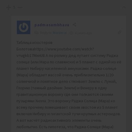
5
padmasambhava
Reply to
Mordecai
4 years ago
Таблица изостеров
Болотоваhttps://www.youtube.com/watch?
v=ugkb17MxnU8 А по ролику дед путает систему Раджа
солнце (или Мара по славянски) и 5 планет с одной из её
планет Нибиру населенной аннунаками. Раджа-солнце
(Мара) обладает массой очень приблизительно 1/20
солнечной и понятное дело стягивает Землю с Луной,
Глорию (темный двойник Земли) и Венеру в одну
гравитационную воронку где они толкаются своими
пузырями Хилла. Это воронку Раджа Солнца (Мара) ко
всему прочему помешивает своим хвостом из 5 планет
включая Нибиру и гигантской тучи крупных астероидов.
А вот насчёт радиоактивного элементы очень
любопытно. Есть гипотеза, что Раджа-Солнце (Мара)