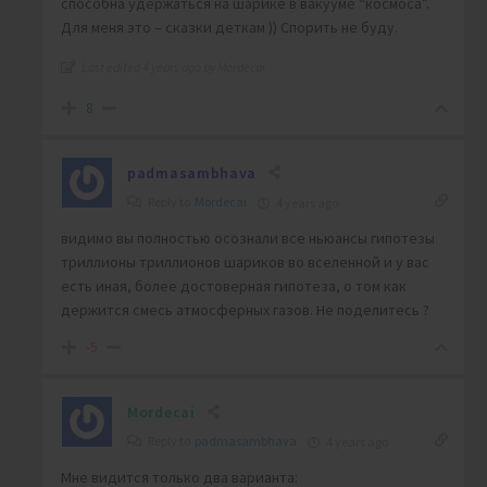
способна удержаться на шарике в вакууме “космоса”.
Для меня это – сказки деткам )) Спорить не буду.
Last edited 4 years ago by Mordecai
8
padmasambhava
Reply to
Mordecai
4 years ago
видимо вы полностью осознали все ньюансы гипотезы
триллионы триллионов шариков во вселенной и у вас
есть иная, более достоверная гипотеза, о том как
держится смесь атмосферных газов. Не поделитесь ?
-5
Mordecai
Reply to
padmasambhava
4 years ago
Мне видится только два варианта: