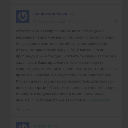
padmasambhava
Reply to
Mordecai
4 years ago
Ответов на мои вопросы выше нет и обсуждение
перешло к “верю – не верю”. Ок, зафиксировали. Вера
без разума это выеденное яйца, ну или замкнутый
объём, оставьте вашу веру себе. Я вам ничего не
проповедую и не продаю. Я ответил на ваши вопросы и
задал свои. Ваша проблема в том, что вы берёте
существующие теории и термины и толкуете их как вам
нравится, получая на выходе тёмное мировоззрение.
Кто вам даёт и забирает возможность подключаться к
потокам энергии ? Кто может перенести моё “я” в иную
мерность и подключать меня к иным “временным
линиям” ? То что вам ближе технология
…
Read more »
0
Mordecai