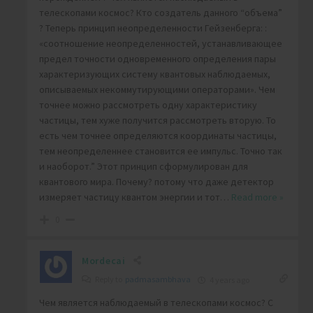
телескопами космос? Кто создатель данного “объема”
? Теперь принцип неопределенности Гейзенберга: :
«соотношение неопределенностей, устанавливающее
предел точности одновременного определения пары
характеризующих систему квантовых наблюдаемых,
описываемых некоммутирующими операторами». Чем
точнее можно рассмотреть одну характеристику
частицы, тем хуже получится рассмотреть вторую. То
есть чем точнее определяются координаты частицы,
тем неопределеннее становится ее импульс. Точно так
и наоборот.” Этот принцип сформулирован для
квантового мира. Почему? потому что даже детектор
измеряет частицу квантом энергии и тот
…
Read more »
0
Mordecai
Reply to
padmasambhava
4 years ago
Чем является наблюдаемый в телескопами космос? С