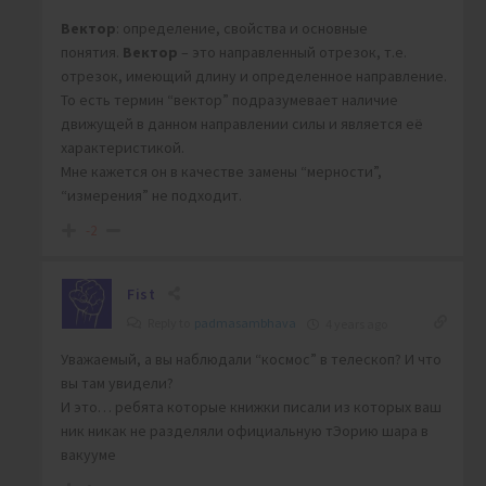
Вектор
: определение, свойства и основные
понятия.
Вектор
– это направленный отрезок, т.е.
отрезок, имеющий длину и определенное направление.
То есть термин “вектор” подразумевает наличие
движущей в данном направлении силы и является её
характеристикой.
Мне кажется он в качестве замены “мерности”,
“измерения” не подходит.
-2
Fist
Reply to
padmasambhava
4 years ago
Уважаемый, а вы наблюдали “космос” в телескоп? И что
вы там увидели?
И это… ребята которые книжки писали из которых ваш
ник никак не разделяли официальную тЭорию шара в
вакууме