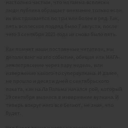
настолько частым, что на гамма-всплески
люди публика обращает внимание только если
их выстраивается по три или более в ряд. Так,
пять всплесков подряд было 7 августа, после
чего 3 сентября 2021-года их снова было пять.
Как помнят наши постоянные читатели, мы
делали ванг на это событие, обещая или МАГА-
землетрясение через пару недель, или
извержение какого-то супервулкана. И далее,
не прошло и десяти дней с сентябрьского
пакета, как на Ла Пальма начался рой, который
19 сентября вылился в извержение вулкана. И
теперь вокруг него все бегают, не зная, что
будет.
Что будет точно и когда не знаем и мы,