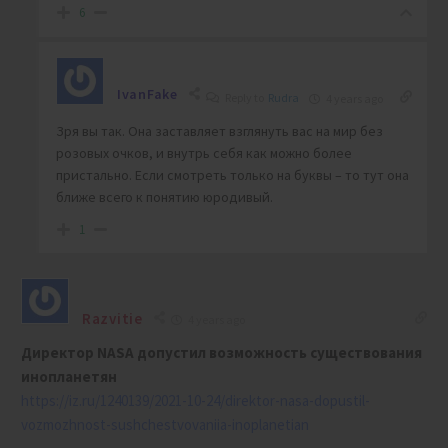
6
IvanFake
Reply to
Rudra
4 years ago
Зря вы так. Она заставляет взглянуть вас на мир без
розовых очков, и внутрь себя как можно более
пристально. Если смотреть только на буквы – то тут она
ближе всего к понятию юродивый.
1
Razvitie
4 years ago
Директор NASA допустил возможность существования
инопланетян
https://iz.ru/1240139/2021-10-24/direktor-nasa-dopustil-
vozmozhnost-sushchestvovaniia-inoplanetian