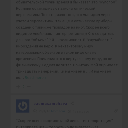
обывательской точки зрения я бы назвал это “куполом”.
Но, меня останавливают законы оптической
перспективы. То есть, мало того, что мы видим мир с
учётом перспективы, так ещё и оптические приборы
создаём с таким же “взглядом на мир”. Скорее всего:
видимое мной лишь – интерпретация )) Кто создатель
данного “объема” ? Я – креационист. В “случайность”
мироздания не верю. К неквантовому миру
материальных объектов в таком виде она не
применима. Применил это к виртуальному миру, но не
физическому. Гёделя не читал. Почитаю. Мой мир имеет
тринадцать измерений…и мы живём в … И мы живём
во
…
Read more »
2
padmasambhava
Reply to
Mordecai
4 years ago
“Скорее всего: видимое мной лишь – интерпретация”
Интерпрета́ция — теоретико-познавательная