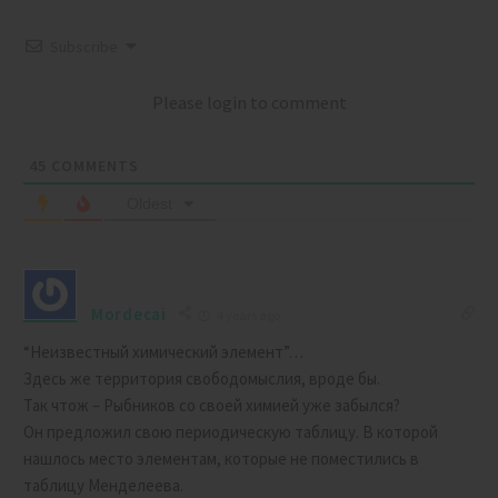
Subscribe
Please login to comment
45
COMMENTS
Oldest
Mordecai
4 years ago
“Неизвестный химический элемент”…
Здесь же территория свободомыслия, вроде бы.
Так чтож – Рыбников со своей химией уже забылся?
Он предложил свою периодическую таблицу. В которой
нашлось место элементам, которые не поместились в
таблицу Менделеева.