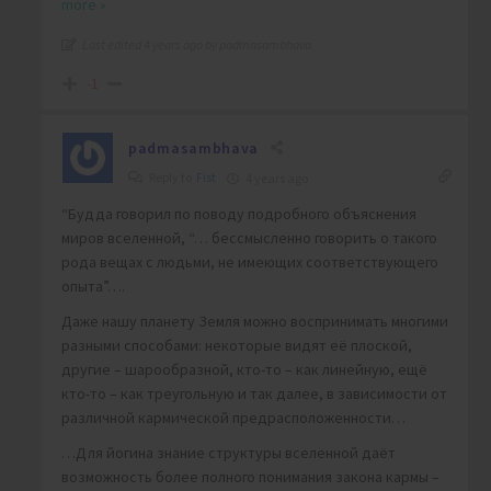
more »
Last edited 4 years ago by padmasambhava
-1
padmasambhava
Reply to
Fist
4 years ago
“Будда говорил по поводу подробного объяснения
миров вселенной, “… бессмысленно говорить о такого
рода вещах с людьми, не имеющих соответствующего
опыта”….
Даже нашу планету Земля можно воспринимать многими
разными способами: некоторые видят её плоской,
другие – шарообразной, кто-то – как линейную, ещё
кто-то – как треугольную и так далее, в зависимости от
различной кармической предрасположенности…
…Для йогина знание структуры вселенной даёт
возможность более полного понимания закона кармы –