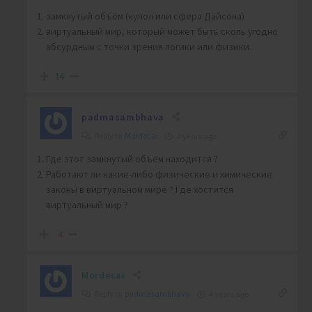
замкнутый объём (купол или сфера Дайсона)
виртуальный мир, который может быть сколь угодно
абсурдным с точки зрения логики или физики.
14
padmasambhava
Reply to
Mordecai
4 years ago
Где этот замкнутый объем находится ?
Работают ли какие-либо физические и химические
законы в виртуальном мире ? Где хостится
виртуальный мир ?
-4
Mordecai
Reply to
padmasambhava
4 years ago