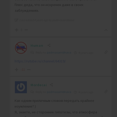
Плюс деда, что он искренен даже в своих
заблуждениях.
Last edited 4 years ago by padmasambhava
0
Human
Reply to
padmasambhava
4 years ago
https://rutube.ru/channel/64319/
-11
Mordecai
Reply to
padmasambhava
4 years ago
Как одним приличным словом передать крайнее
изумление? )
Я, знаете, не сторонник гипотезы, что атмосфера