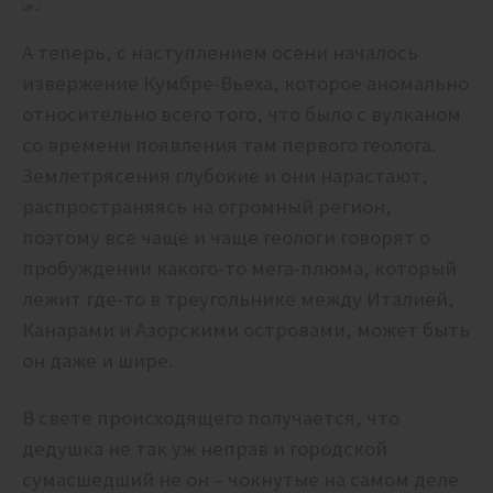
А теперь, с наступлением осени началось
извержение Кумбре-Вьеха, которое аномально
относительно всего того, что было с вулканом
со времени появления там первого геолога.
Землетрясения глубокие и они нарастают,
распространяясь на огромный регион,
поэтому все чаще и чаще геологи говорят о
пробуждении какого-то мега-плюма, который
лежит где-то в треугольнике между Италией,
Канарами и Азорскими островами, может быть
он даже и шире.
В свете происходящего получается, что
дедушка не так уж неправ и городской
сумасшедший не он – чокнутые на самом деле