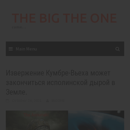
Skip
to
THE BIG THE ONE
content
come…
Main Menu
Извержение Кумбре-Вьеха может
закончиться исполинской дырой в
Земле.
October 24, 2021
BIGONE