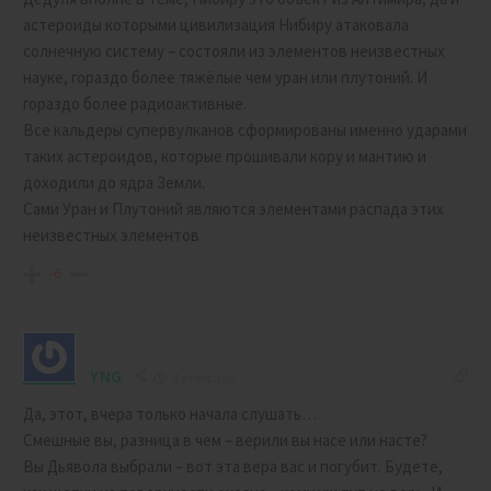
астероиды которыми цивилизация Нибиру атаковала
солнечную систему – состояли из элементов неизвестных
науке, гораздо более тяжёлые чем уран или плутоний. И
гораздо более радиоактивные.
Все кальдеры супервулканов сформированы именно ударами
таких астероидов, которые прошивали кору и мантию и
доходили до ядра Земли.
Сами Уран и Плутоний являются элементами распада этих
неизвестных элементов
-6
YNG
4 years ago
Да, этот, вчера только начала слушать…
Смешные вы, разница в чем – верили вы насе или насте?
Вы Дьявола выбрали – вот эта вера вас и погубит. Будете,