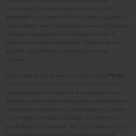
поскольку для начала нужно понять, что
вызывает эти гамма-всплески. Как мы думаем,
их вызывает или черная дыра, или нейтронная
звезда, вошедшая в солнечную систему и
мантия на это все реагирует. Однако, есть и
другие, куда более радикальные точки
зрения.
Пару недель назад наша читательница
Ppena
сделала для всех нас склейку аудироликов
,
появившихся в интернете в незапямятные
времена. Там какой-то дедушка, манерой речи
похожий на городского сумасшедшего, делает
по телефону глобальный ванг в стиле что и
когда будет затоплено. Лет 10-15 назад всё это
было довольно смешно, но сейчас многие