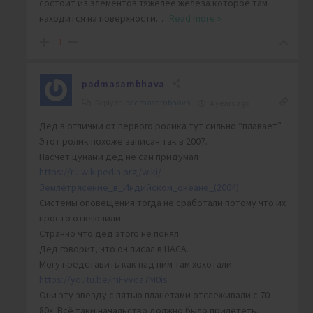
состоит из элементов тяжелее железа которое там
находится на поверхности.
…
Read more »
-1
padmasambhava
Reply to
padmasambhava
4 years ago
Дед в отличии от первого ролика тут сильно “плавает”
Этот ролик похоже записан так в 2007.
Насчёт цунами дед не сам придумал
https://ru.wikipedia.org/wiki/
Землетрясение_в_Индийском_океане_(2004)
Системы оповещения тогда не сработали потому что их
просто отключили.
Странно что дед этого не понял.
Дед говорит, что он писал в НАСА.
Могу представить как над ним там хохотали –
https://youtu.be/mFvvoa7M0is
Они эту звезду с пятью планетами отслеживали с 70-
80х. Всё таки начальство должно было прилететь.