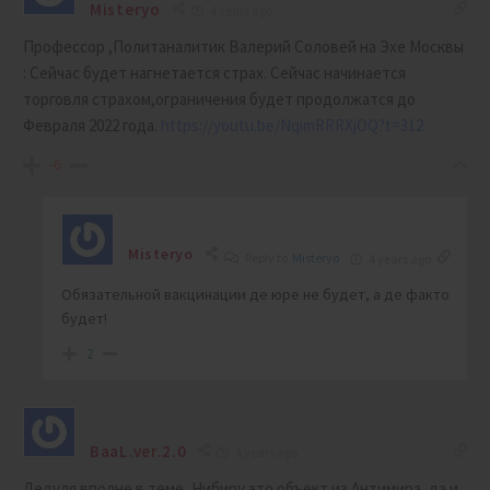
Misteryo
4 years ago
Профессор ,Политаналитик Валерий Соловей на Эхе Москвы
: Сейчас будет нагнетается страх. Сейчас начинается
торговля страхом,ограничения будет продолжатся до
Февраля 2022 года.
https://youtu.be/NqimRRRXjOQ?t=312
-6
Misteryo
Reply to
Misteryo
4 years ago
Обязательной вакцинации де юре не будет, а де факто
будет!
2
BaaL.ver.2.0
4 years ago
Дедуля вполне в теме, Нибиру это объект из Антимира, да и