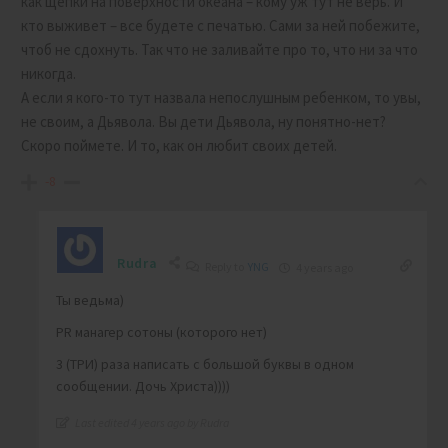
как щепки на поверхности океана – кому уж тут не верь. И
кто выживет – все будете с печатью. Сами за ней побежите,
чтоб не сдохнуть. Так что не заливайте про то, что ни за что
никогда.
А если я кого-то тут назвала непослушным ребенком, то увы,
не своим, а Дьявола. Вы дети Дьявола, ну понятно-нет?
Скоро поймете. И то, как он любит своих детей.
-8
Rudra
Reply to
YNG
4 years ago
Ты ведьма)
PR манагер сотоны (которого нет)
3 (ТРИ) раза написать с большой буквы в одном
сообщении. Дочь Христа))))
Last edited 4 years ago by Rudra