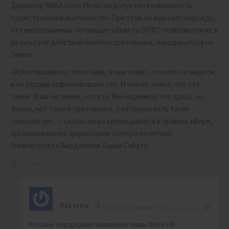
Директор NASA Билл Нельсон допустил возможность
существования инопланетян. При этом он выразил надежду,
что неопознанные летающие объекты (НЛО) появляются не в
результате действий некоего противника, находящегося на
Земле.
«Я разговаривал с пилотами, и они знают, что что-то видели,
и их радары зафиксировали это. И они не знают, что это
такое. И мы не знаем, что это. Мы надеемся, что здесь, на
Земле, нет такого противника, у которого есть такая
технология», — сказал он во время диалога в прямом эфире,
организованного директором Центра политики
Университета Вирджинии Ларри Сабато.
0
Razvitie
Reply to
Razvitie
4 years ago
Рогозин поддержал заявление главы NASA об