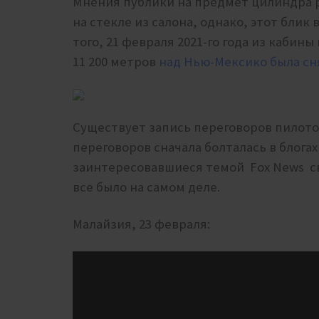
Мнения публики на предмет цилиндра р
на стекле из салона, однако, этот блик
того, 21 февраля 2021-го года из кабины
11 200 метров
над Нью-Мексико была сня
Существует запись переговоров пилото
переговоров сначала болталась в блогах
заинтересовавшиеся темой Fox News св
все было на самом деле.
Малайзия, 23 февраля: