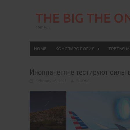
Skip
to
THE BIG THE O
content
come…
HOME
КОНСПИРОЛОГИЯ
ТРЕТЬЯ 
Инопланетяне тестируют силы 
February 26, 2021
BIGONE