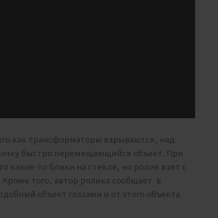
того как трансформаторы взрываются, над
абочку быстро перемещающийся объект. При
о какие-то блики на стекле, но ролик взят с
Кроме того, автор ролика сообщает в
одобный объект глазами и от этого объекта