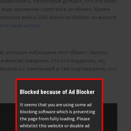
азделились. Некоторые думают, что это блик
 в ходе движения спрятался за облако. Кроме
 пилотов рейса 2292 American Airlines на высоте
та такая штука:
в, которые наблюдали этот объект. Запись
 и многие говорили, что это подделка, но,
язались с компанией и там подтвердили, что
Blocked because of Ad Blocker
It seems that you are using some ad
blocking software which is preventing
the page from fully loading. Please
whitelist this website or disable ad