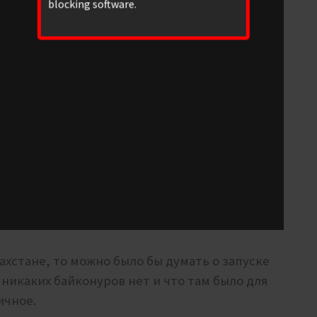
blocking software.
ахстане, то можно было бы думать о запуске
 никаких байконуров нет и что там было для
ичное.