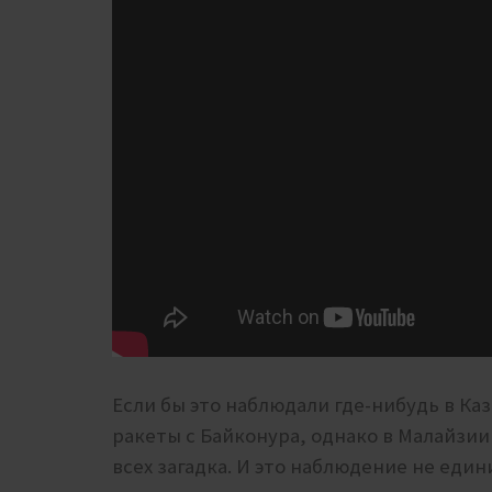
Если бы это наблюдали где-нибудь в Каз
ракеты с Байконура, однако в Малайзии
всех загадка. И это наблюдение не един