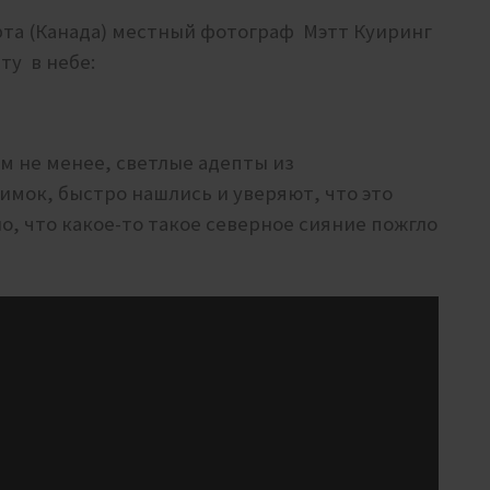
рта (Канада) местный фотограф
Мэтт Куиринг
ту в небе:
ем не менее, светлые адепты из
имок, быстро нашлись и уверяют, что это
о, что какое-то такое северное сияние пожгло