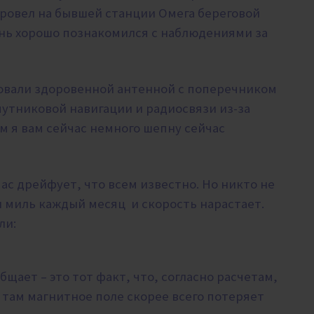
провел
на бывшей станции Омега береговой
ень хорошо познакомился с наблюдениями за
довали здоровенной антенной с поперечником
путниковой навигации и радиосвязи из-за
ем я вам сейчас немного шепну сейчас
с дрейфует, что всем известно. Но никто не
и миль каждый месяц и скорость нарастает.
ли:
бщает – это тот факт, что, согласно расчетам,
 там магнитное поле скорее всего потеряет