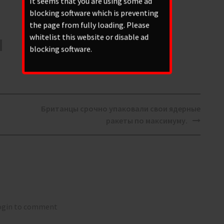
It seems that you are using some ad
blocking software which is preventing
the page from fully loading. Please
whitelist this website or disable ad
blocking software.
Британцы срочно упаковали свои ядерные
ракеты по максимуму.
login to comment