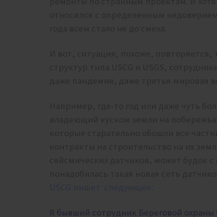
ремонты по странным проектам. И хотя
относился с определенным недоверием,
года всем стало не до смеха.
И вот, ситуация, похоже, повторяется,
структур типа USCG и USGS, сотрудники
даже пандемия, даже третья мировая в
Например, где-то год или даже чуть бол
владеющий куском земли на побережье.
которые старательно обошли все частн
контракты на строительство на их земл
сейсмических датчиков, может будок с
понадобилась такая новая сеть датчико
USCG пишет следующее:
Я бывший сотрудник Береговой охраны 