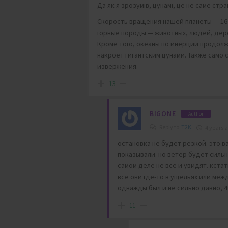
Да як я зрозумів, цунамі, це не саме стр
Скорость вращения нашей планеты — 1670
горные породы — животных, людей, дере
Кроме того, океаны по инерции продолж
накроет гигантским цунами. Также само
извержения.
13
BIGONE
Author
Reply to
T2K
4 years 
остановка не будет резкой. это 
показывали. но ветер будет сильны
самом деле не все и увидят. кста
все они где-то в ущельях или меж
однажды был и не сильно давно, 4
11