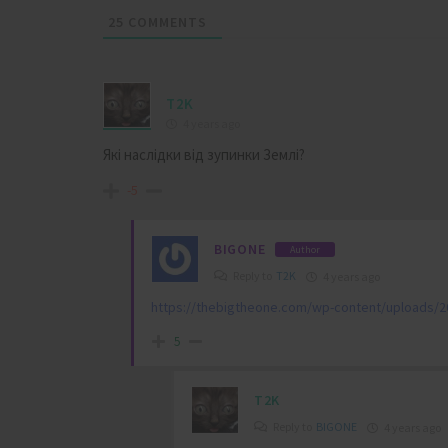
25
COMMENTS
T2K
4 years ago
Які наслідки від зупинки Землі?
-5
BIGONE
Author
Reply to
T2K
4 years ago
https://thebigtheone.com/wp-content/uploads/2
5
T2K
Reply to
BIGONE
4 years ago