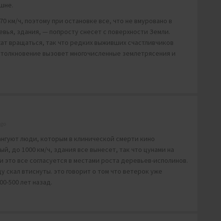
ашне.
 км/ч, поэтому при остановке все, что не вмуровано в
вья, здания, — попросту снесет с поверхности Земли.
ат вращаться, так что редких выживших счастливчиков
 столкновение вызовет многочисленные землетрясения и
ago
вангуют люди, которым в клинической смерти кино
й, до 1000 км/ч, здания все вынесет, так что цунами на
ти это все согласуется в местами роста деревьев-исполинов.
ду скал втиснуты. это говорит о том что ветерок уже
00-500 лет назад.