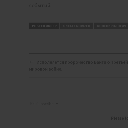
событий.
POSTED UNDER
UNCATEGORIZED
КОНСПИРОЛОГИЯ
Post
Исполняется пророчество Ванги о Третьей
navigation
мировой войне.
Subscribe
Please 