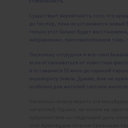
стабильность.
Существует вероятность того, что вр
до тех пор, пока не установится новый 
только этот баланс будет восстановлен
направлении, противоположном тому, ч
Поскольку сотрудник я все-таки бывший
если отталкиваться от известных факто
и оставшиеся 55 миль до сорокой парал
перевороту Земли. Думаю, мне не нужн
особенно для жителей того или иного 
Насколько можно верить это инсайдеру
читателей. Однако, не можем не замети
пророчествам на следующий день после
этот Армагеддон по всем признакам пр