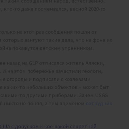
 к таким сообщениям народ, естественно,
 кто-то даже посмеивался, весной 2020-го
 только на этот раз сообщения пошли от
 которых вангуют такие дела, что на фоне их
ойна покажутся детским утренником.
ее назад на GLP отписался житель Аляски,
 И на этом побережье зачастили геологи,
ые огороды и подписали с хозяевами
е каких-то небольших объектов – может быт
 какими-то другими приборами. Зачем USGS
в никто не понял, а тем временем
сотрудник
США с допуском к кое-какой секретной