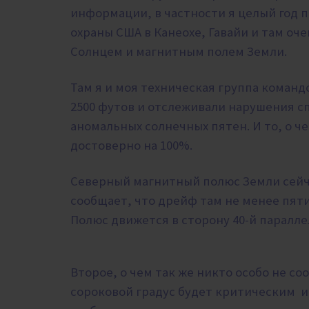
информации, в частности я целый год 
охраны США в Канеохе,
Гавайи и там оч
Солнцем и магнитным полем Земли.
Там я и моя техническая группа коман
2500 футов и отслеживали нарушения с
аномальных солнечных пятен. И то, о ч
достоверно на 100%.
Северный магнитный полюс Земли сейча
сообщает, что дрейф там не менее пят
Полюс движется в сторону 40-й паралле
Второе, о чем так же никто особо не соо
сороковой градус будет критическим и