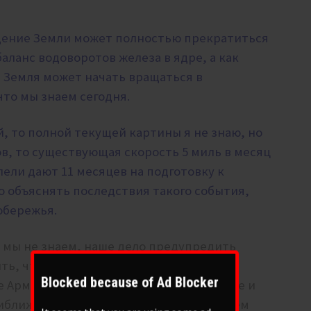
ащение Земли может полностью прекратиться
баланс водоворотов железа в ядре, а как
, Земля может начать
вращаться в
то мы знаем сегодня.
, то полной текущей картины я не знаю, но
в, то существующая скорость 5 миль в месяц
лели дают 11 месяцев на подготовку к
о объяснять последствия такого события,
побережья.
 мы не знаем, наше дело предупредить
ть, что, согласно эсхатологическим
Blocked because of Ad Blocker
 Армагеддона Солнце взойдет на Западе и
иближается, так что следим за развитием