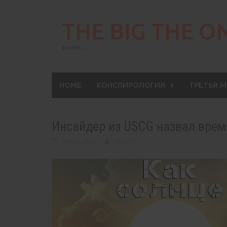
Skip
to
THE BIG THE O
content
come…
HOME
КОНСПИРОЛОГИЯ
ТРЕТЬЯ 
Инсайдер из USCG назвал врем
May 8, 2022
BIGONE