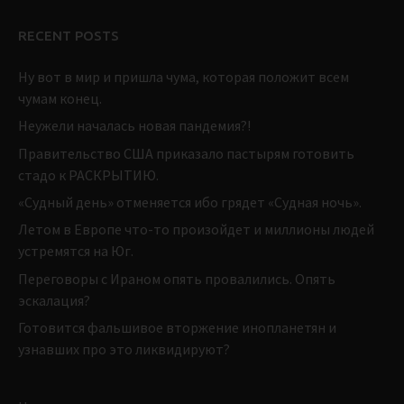
RECENT POSTS
Ну вот в мир и пришла чума, которая положит всем
чумам конец.
Неужели началась новая пандемия?!
Правительство США приказало пастырям готовить
стадо к РАСКРЫТИЮ.
«Судный день» отменяется ибо грядет «Судная ночь».
Летом в Европе что-то произойдет и миллионы людей
устремятся на Юг.
Переговоры с Ираном опять провалились. Опять
эскалация?
Готовится фальшивое вторжение инопланетян и
узнавших про это ликвидируют?