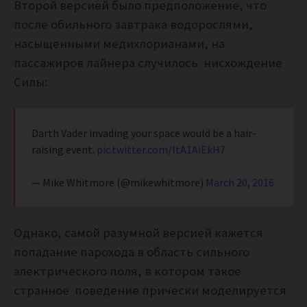
Второй версией было предположение, что
после обильного завтрака водорослями,
насыщенными медихлорианами, на
пассажиров лайнера случилось нисхождение
Силы:
Darth Vader invading your space would be a hair-
raising event.
pic.twitter.com/ltA1AiEkH7
— Mike Whitmore (@mikewhitmore)
March 20, 2016
Однако, самой разумной версией кажется
попадание парохода в область сильного
электрического поля, в котором такое
странное поведение прически моделируется