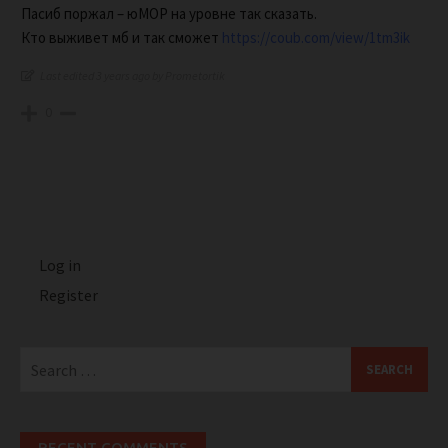
Пасиб поржал – юМОР на уровне так сказать.
Кто выживет мб и так сможет
https://coub.com/view/1tm3ik
Last edited 3 years ago by Prometortik
0
Log in
Register
Search
for:
RECENT COMMENTS