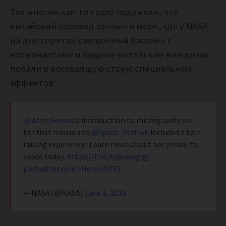
Так многие как-то сразу подумали, что
китайский пароход заплыл в моря, где у NASA
на дне спрятан священный бассейн с
космонавтами и бедные китайские женщины
попали в восходящую струю специальных
эффектов:
.
@AstroSerena
’s introduction to microgravity on
her first mission to
@Space_Station
included a hair-
raising experience! Learn more about her arrival to
space today:
https://t.co/tq8vqwgrgj
pic.twitter.com/IHemeiNfSS
— NASA (@NASA)
June 8, 2018