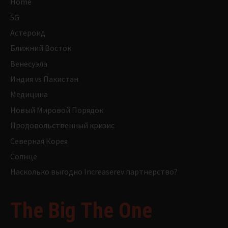
Home
5G
Астероид
Ближний Восток
Венесуэла
Индия vs Пакистан
Медицина
Новый Мировой Порядок
Продовольственный кризис
Северная Корея
Солнце
Насколько выгодно Increaserev партнерство?
The Big The One