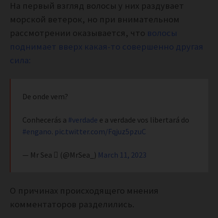
На первый взгляд волосы у них раздувает
морской ветерок, но при внимательном
рассмотрении оказывается, что
волосы
поднимает вверх какая-то совершенно другая
сила:
De onde vem?
Conhecerás a
#verdade
e a verdade vos libertará do
#engano
.
pic.twitter.com/Fqjuz5pzuC
— Mr Sea  (@MrSea_)
March 11, 2023
О причинах происходящего мнения
комментаторов разделились.