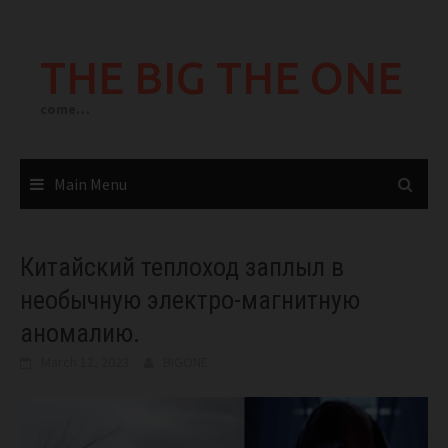
Skip
to
THE BIG THE ONE
content
come…
Main Menu
Китайский теплоход заплыл в
необычную электро-магнитную
аномалию.
March 12, 2023
BIGONE