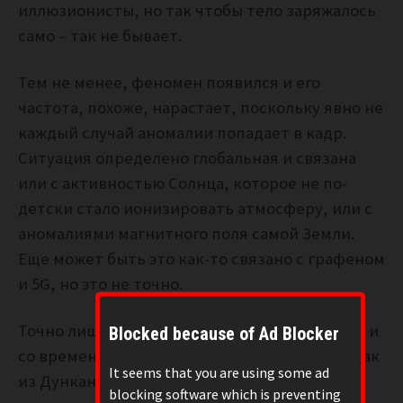
иллюзионисты, но так чтобы тело заряжалось
само – так не бывает.
Тем не менее, феномен появился и его
частота, похоже, нарастает, поскольку явно не
каждый случай аномалии попадает в кадр.
Ситуация определено глобальная и связана
или с активностью Солнца, которое не по-
детски стало ионизировать атмосферу, или с
аномалиями магнитного поля самой Земли.
Еще может быть это как-то связано с графеном
и 5G, но это не точно.
Точно лишь то, что явление будет нарастать и
Blocked because of Ad Blocker
со временем из людей будут бить молнии, как
It seems that you are using some ad
из Дункана Маклауда, а некоторые смогут
blocking software which is preventing