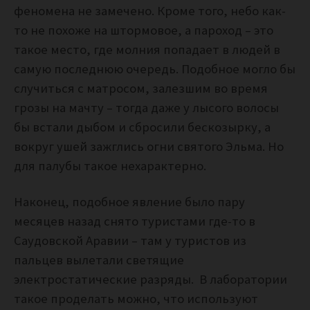
феномена не замечено. Кроме того, небо как-
то не похоже на штормовое, а пароход – это
такое место, где молния попадает в людей в
самую последнюю очередь. Подобное могло бы
случиться с матросом, залезшим во время
грозы на мачту – тогда даже у лысого волосы
бы встали дыбом и сбросили бескозырку, а
вокруг ушей зажглись огни святого Эльма. Но
для палубы такое нехарактерно.
Наконец, подобное явление было пару
месяцев назад снято туристами где-то в
Саудовской Аравии – там у туристов из
пальцев вылетали светящие
электростатические разряды. В лаборатории
такое проделать можно, что используют