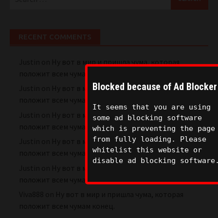
for:
RECENT COMMENTS
Justin
on
Ну вот в мир и пришла чума, которая
положит всем чумам конец.
Blocked because of Ad Blocker
Justin
on
Ну вот в мир и пришла чума, которая
положит всем чумам конец.
It seems that you are using
Justin
on
Ну вот в мир и пришла чума, которая
some ad blocking software
положит всем чумам конец.
which is preventing the page
from fully loading. Please
Justin
on
Ну вот в мир и пришла чума, которая
whitelist this website or
положит всем чумам конец.
disable ad blocking software
Justin
on
Ну вот в мир и пришла чума, которая
положит всем чумам конец.
Viva888
on
Ну вот в мир и пришла чума, которая
положит всем чумам конец.