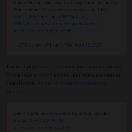
Indian Citizens witnessed a strange circle in the sky .
What can be it ?
#ufotwitter
#uaptwitter
#UFOs
#UAPs
#UFOSightings
#UAPSighting
#UFO
#disclosure
#ufotwitterweek
#Aliens
pic.twitter.com/X0LZnxnPUR
— UFO-Hunter (@IHuntUFOs)
April 12, 2023
Так же продолжается и шоу розовых шариков.
Позавчера в такой шарик пялилась половина
Нью-Йорка,
но там был смог и слишком
высоко.
Óvni filmado pairando sobre Nova York, Estados
Unidos.
#UFO
#UAP
#OVNI
pic.twitter.com/C4ngyQbj6y