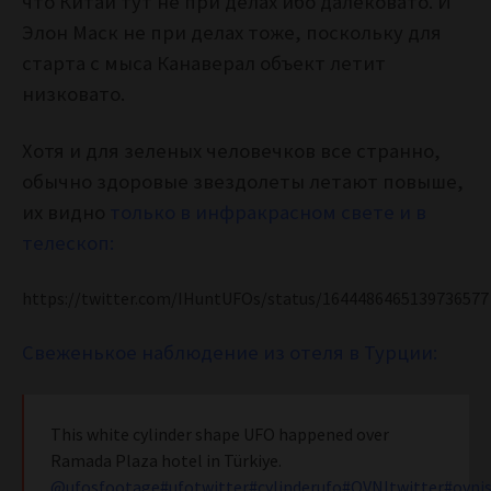
что Китай тут не при делах ибо далековато. И
Элон Маск не при делах тоже, поскольку для
старта с мыса Канаверал объект летит
низковато.
Хотя и для зеленых человечков все странно,
обычно здоровые звездолеты летают повыше,
их видно
только в инфракрасном свете и в
телескоп:
https://twitter.com/IHuntUFOs/status/1644486465139736577
Свеженькое наблюдение из отеля в Турции:
This white cylinder shape UFO happened over
Ramada Plaza hotel in Türkiye.
@ufosfootage
#ufotwitter
#cylinderufo
#OVNItwitter
#ovni