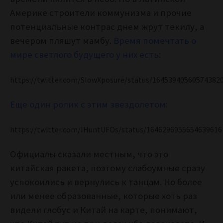
Америке строители коммунизма и прочие
потенциальные контрас днем жрут текилу, а
вечером пляшут мамбу.
Время помечтать о
мире светлого будущего у них есть:
https://twitter.com/SlowXposure/status/16453940560574382
Еще один ролик с этим звездолетом:
https://twitter.com/IHuntUFOs/status/1646296955654639616
Официалы сказали местным, что это
китайская ракета, поэтому слабоумные сразу
успокоились и вернулись к танцам. Но более
или менее образованные, которые хоть раз
видели глобус и Китай на карте, понимают,