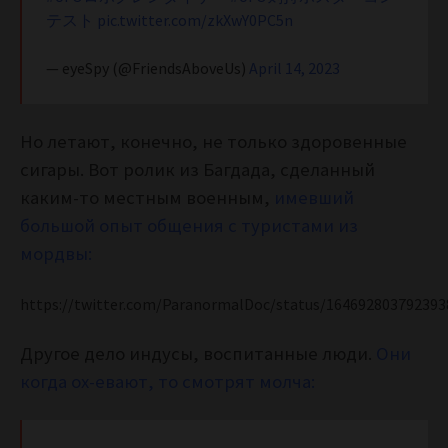
テスト
pic.twitter.com/zkXwY0PC5n
— eyeSpy (@FriendsAboveUs)
April 14, 2023
Но летают, конечно, не только здоровенные
сигары. Вот ролик из Багдада, сделанный
каким-то местным военным,
имевший
большой опыт общения с туристами из
мордвы:
https://twitter.com/ParanormalDoc/status/164692803792393
Другое дело индусы, воспитанные люди.
Они
когда ох-евают, то смотрят молча: