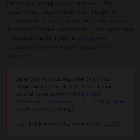
Теперь фотограф стал страстным НЛО-
культистом, ходит с негативами и другими
скрижалями по газетам и всем рассказывает,
что какие-то злые инопланетяне нас захватили
и поработили. Но туземцы
продолжат
танцевать мамбу и говорят дяде, что он
дурачок:
Orbita Cero: Mendoza, Argentina: Santa Cruz:
Difundieron imágenes de un
#OVNI
en el Parque
Nacional Monte León
#OVNIS
#ovnis2023
#OVNItwitter
#Argentina
https://t.co/EWqQtZgEBV
pic.twitter.com/ug3w1uclp9
— Luis Emilio Annino (@LuisAnnino)
April 12, 2023