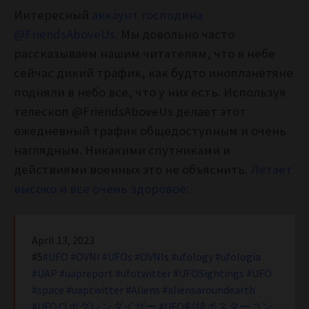
Интересный
аккаунт господина
@FriendsAboveUs
. Мы довольно часто
рассказываем нашим читателям, что в небе
сейчас дикий трафик, как будто инопланетяне
подняли в небо все, что у них есть. Используя
телескоп @FriendsAboveUs делает этот
ежедневный трафик общедоступным и очень
наглядным. Никакими спутниками и
действиями военных это не объяснить.
Летает
высоко и все очень здоровое:
April 13, 2023
#5
#UFO
#OVNI
#UFOs
#OVNIs
#ufology
#ufologia
#UAP
#uapreport
#ufotwitter
#UFOSightings
#UFO
#space
#uaptwitter
#Aliens
#aliensaroundearth
#UFOロボグレンダイザー
#UFO剣持ポスターコン