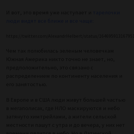
И вот, это время уже наступает и
тарелочки
люди видят все ближе и все чаще:
https://twitter.com/AlexandrHelbert/status/16469591316795
Чем так полюбилась зеленым человечкам
Южная Америка никто точно не знает, но,
предположительно, это связано с
распределением по континенту населения и
его занятостью.
В Европе и в США люди живут большей частью
в мегаполисах, где НЛО маскируются и небо
затянуто химтрейлами, а жители сельской
местности пашут с утра и до вечера, у них нет
времени пялится в небо. Но в Латинской