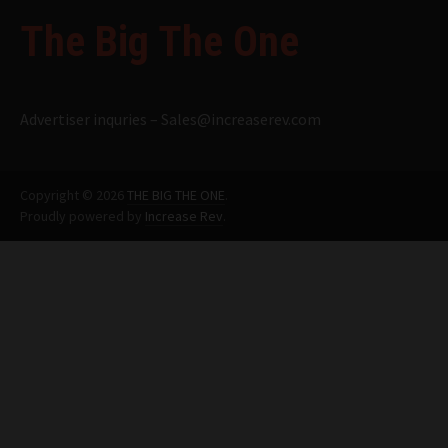
The Big The One
Advertiser inquries –
Sales@increaserev.com
Copyright © 2026
THE BIG THE ONE
.
Proudly powered by
Increase Rev
.