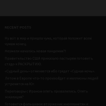
RECENT POSTS
Ну вот в мир и пришла чума, которая положит всем
чумам конец.
Неужели началась новая пандемия?!
Правительство США приказало пастырям готовить
стадо к РАСКРЫТИЮ.
«Судный день» отменяется ибо грядет «Судная ночь».
Летом в Европе что-то произойдет и миллионы людей
устремятся на Юг.
Переговоры с Ираном опять провалились. Опять
эскалация?
Готовится фальшивое вторжение инопланетян и