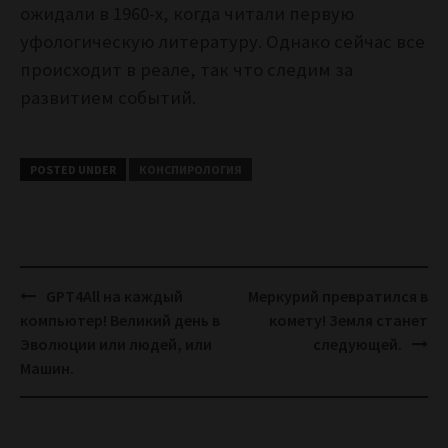
ожидали в 1960-х, когда читали первую
уфологическую литературу. Однако сейчас все
происходит в реале, так что следим за
развитием событий.
POSTED UNDER
КОНСПИРОЛОГИЯ
Post
GPT4All на каждый
Меркурий превратился в
navigation
компьютер! Великий день в
комету! Земля станет
Эволюции или людей, или
следующей.
Машин.