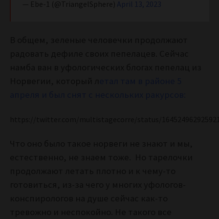
— Ebe-1 (@TriangelSphere)
April 13, 2023
В общем, зеленые человечки продолжают
радовать дефиле своих пепелацев. Сейчас
намба ван в уфологических блогах пепелац из
Норвегии, который л
етал там в районе 5
апреля и был снят с нескольких ракурсов:
https://twitter.com/multistagecorre/status/16452496292592
Что оно было такое норвеги не знают и мы,
естественно, не знаем тоже. Но тарелочки
продолжают летать плотно и к чему-то
готовиться, из-за чего у многих уфологов-
конспирологов на душе сейчас как-то
тревожно и неспокойно. Не такого все