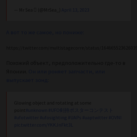
— Mr Sea  (@MrSea_)
April 13, 2023
А вот то же самое, но пониже:
https://twitter.com/multistagecorre/status/16466552362603
Похожий объект, предположительно где-то в
Японии.
Он или роняет запчасти, или
выпускает зонд:
Glowing object and rotating at some
point
#unknown
#UFO剣持ポスターコンテスト
#ufotwitter
#ufosighting
#UAPs
#uaptwitter
#OVNI
pic.twitter.com/YKKJnFkt3L