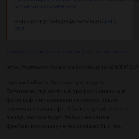
pic.twitter.com/b3GHWiRzpA
— ufo sightings footage (@ufosfootage)
April 7,
2023
А здесь стержень ну совсем уже как-то низко:
https://twitter.com/ParanormalDoc/status/164692985971567
Похожий объект был снят в январе в
Патагонии, где местный профессиональный
фотограф и ни капельки не уфолог решил
поснимать ландшафт. Объект случайно попал
в кадр, хорошо виден только на одном
фрейме, поскольку летел страшно быстро.