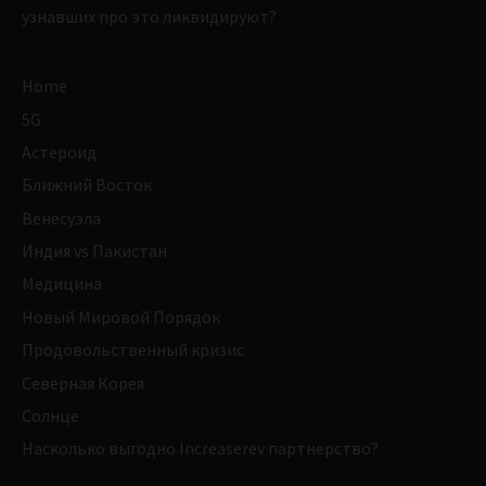
узнавших про это ликвидируют?
Home
5G
Астероид
Ближний Восток
Венесуэла
Индия vs Пакистан
Медицина
Новый Мировой Порядок
Продовольственный кризис
Северная Корея
Солнце
Насколько выгодно Increaserev партнерство?