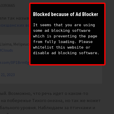
53393665
Blocked because of Ad Blocker
тили так называемые “турецкие облака”,
окшанских военных:
It seems that you are using
some ad blocking software
which is preventing the page
from fully loading. Please
 Llaima, Melipeuco,
#Chile
. (20.04.2023).
#Nube
#Cloud
whitelist this website or
#Clouds
disable ad blocking software.
ter.com/0P1Brm0gA8
 21, 2023
ый. Возможно, что речь идет о каком-то
на побережье Тихого океана, но так же может
лобального уровня. Наблюдаем за птичками и