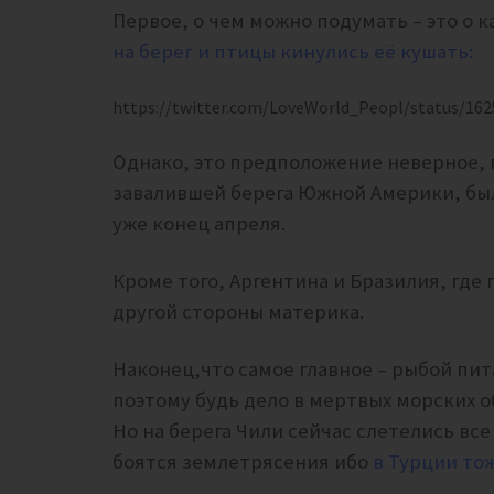
Первое, о чем можно подумать – это о 
на берег и птицы кинулись её кушать:
https://twitter.com/LoveWorld_Peopl/status/16
Однако, это предположение неверное, 
завалившей берега Южной Америки, были
уже конец апреля.
Кроме того, Аргентина и Бразилия, где 
другой стороны материка.
Наконец,что самое главное – рыбой пи
поэтому будь дело в мертвых морских о
Но на берега Чили сейчас слетелись вс
боятся землетрясения ибо
в Турции тож