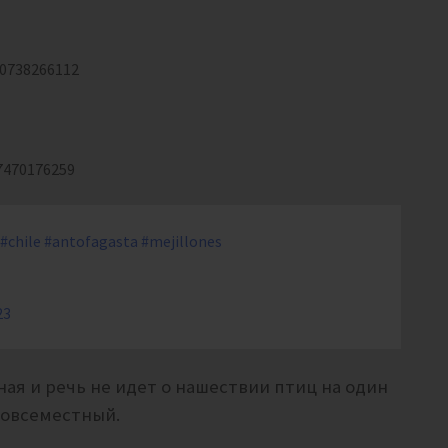
30738266112
7470176259
#chile
#antofagasta
#mejillones
23
ая и речь не идет о нашествии птиц на один
повсеместный.