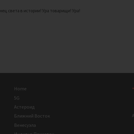
нец света в истории! Ура товарищи! Ура!
Home
5G
Астероид
A
Ближний Восток
Венесуэла