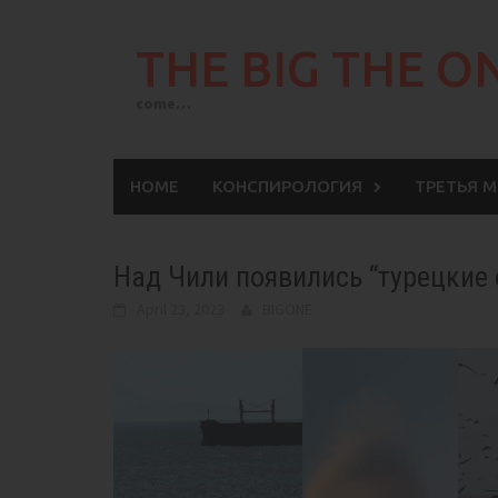
Skip
to
THE BIG THE O
content
come…
HOME
КОНСПИРОЛОГИЯ
ТРЕТЬЯ 
Над Чили появились “турецкие о
April 23, 2023
BIGONE