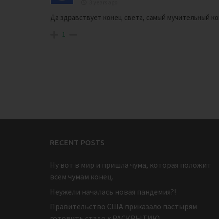
3 years ago
Да здравствует конец света, самый мучительный ко
1
RECENT POSTS
Ну вот в мир и пришла чума, которая положит
всем чумам конец.
Неужели началась новая пандемия?!
Правительство США приказало пастырям
готовить стадо к РАСКРЫТИЮ.