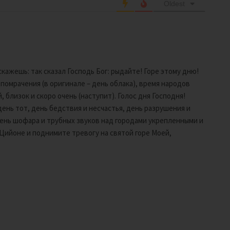
Oldest
скажешь: так сказал Господь Бог: рыдайте! Горе этому дню!
 помрачения (в оригинале – день облака), время народов
, близок и скоро очень (наступит). Голос дня Господня!
день тот, день бедствия и несчастья, день разрушения и
 День шофара и трубных звуков над городами укрепленными и
а Цийоне и поднимите тревогу на святой горе Моей,