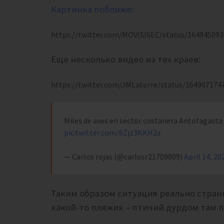
Картинка поближе:
https://twitter.com/MOVISISEC/status/16494509
Еще несколько видео из тех краев:
https://twitter.com/JMLatorre/status/164907174
Miles de aves en sector costanera Antofagasta
pic.twitter.com/6Zjz3KKH2z
— Carlos rojas (@carlosr21709809)
April 14, 20
Таким образом ситуация реально странн
какой-то пляжик – птичий дурдом там 