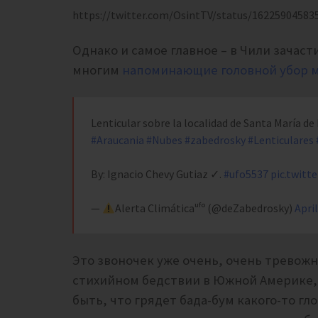
https://twitter.com/OsintTV/status/16225904583
Однако и самое главное – в Чили зачас
многим
напоминающие головной убор м
Lenticular sobre la localidad de Santa María de
#Araucania
#Nubes
#zabedrosky
#Lenticulares
By: Ignacio Chevy Gutiaz ✓.
#ufo5537
pic.twit
—
Alerta Climáticaᵘᶠᵒ (@deZabedrosky)
April
Это звоночек уже очень, очень тревожн
стихийном бедствии в Южной Америке, 
быть, что грядет бада-бум какого-то г