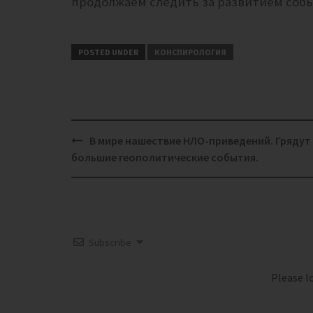
продолжаем следить за развитием соб
POSTED UNDER
КОНСПИРОЛОГИЯ
Post
В мире нашествие НЛО-приведений. Грядут
navigation
большие геополитические события.
Subscribe
Please 