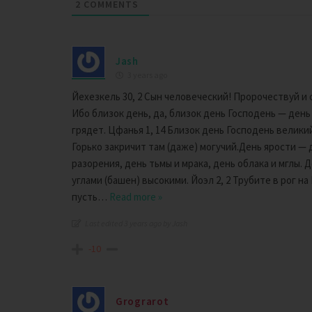
2
COMMENTS
Jash
3 years ago
Йехезкель 30, 2 Сын человеческий! Пророчествуй и 
Ибо близок день, да, близок день Господень — день
грядет. Цфанья 1, 14 Близок день Господень великий
Горько закричит там (даже) могучий.День ярости — 
разорения, день тьмы и мрака, день облака и мглы.
углами (башен) высокими. Йоэл 2, 2 Трубите в рог н
пусть
…
Read more »
Last edited 3 years ago by Jash
-10
Grograrot