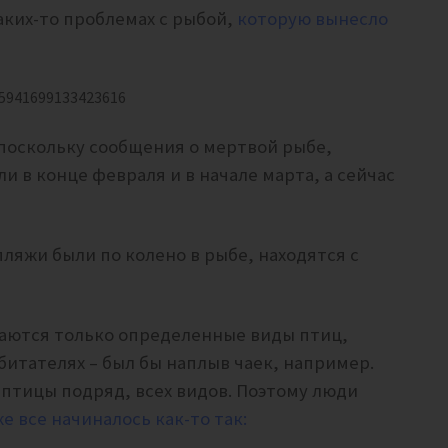
каких-то проблемах с рыбой,
которую вынесло
25941699133423616
поскольку сообщения о мертвой рыбе,
 в конце февраля и в начале марта, а сейчас
пляжи были по колено в рыбе, находятся с
таются только определенные виды птиц,
битателях – был бы наплыв чаек, например.
е птицы подряд, всех видов. Поэтому люди
е все начиналось как-то так: