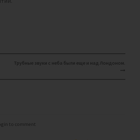
ытий.
Трубные звуки с неба были еще и над Лондоном.
login to comment