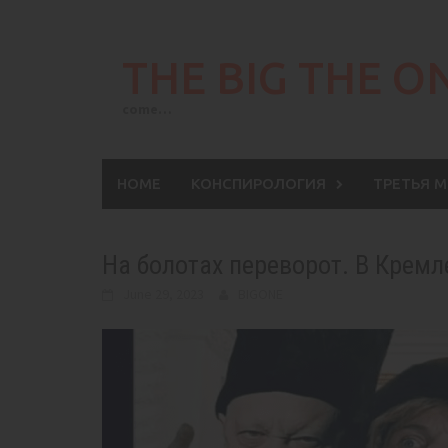
Skip
to
THE BIG THE O
content
come…
HOME
КОНСПИРОЛОГИЯ
ТРЕТЬЯ 
На болотах переворот. В Кремле
June 29, 2023
BIGONE