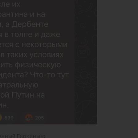
ченный Гиркиным: