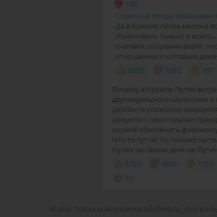
И это только вершина айсберга, поскол