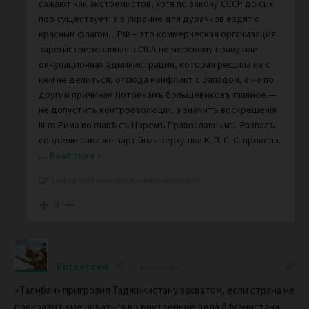
сажают как экстремистов, хотя по закону СССР до сих
пор существует..а в Украине для дурачков ездят с
красным флагом…РФ – это коммерческая организация
зарегистрированная в США по морскому праву или
оккупационная администрация, которая решила не с
кем не делиться, отсюда конфликт с Западом, а не по
другим причинам Потомкамъ большевиковъ главное —
не допустить контрреволюцiи, а значитъ воскрешенiя
III-го Рима во главѣ съ Царемъ Православнымъ. Развалъ
совдепiи сама же партiйная верхушка К. П. С. С. провела.
…
Read more »
Last edited 4 years ago by whiteguardian988
3
Entsetzen
4 years ago
«Талибан» пригрозил Таджикистану захватом, если страна не
прекратит вмешиваться во внутренние дела Афганистана.