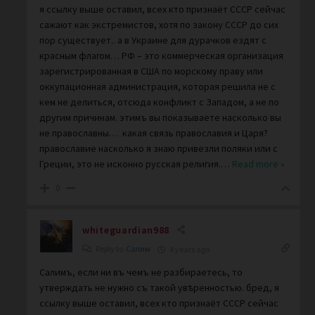
я ссылку выше оставил, всех кто признаёт СССР сейчас
сажают как экстремистов, хотя по закону СССР до сих
пор существует.. а в Украине для дурачков ездят с
красным флагом… РФ – это коммерческая организация
зарегистрированная в США по морскому праву или
оккупационная администрация, которая решила не с
кем не делиться, отсюда конфликт с Западом, а не по
другим причинам. этимъ вы показываете насколько вы
не православны… какая связь православия и Царя?
православие насколько я знаю привезли поляки или с
Греции, это не исконно русская религия.
…
Read more »
0
whiteguardian988
Reply to
Салим
4 years ago
Салимъ, если ни въ чемъ не разбираетесь, то
утверждать не нужно съ такой увѣренностью. бред, я
ссылку выше оставил, всех кто признаёт СССР сейчас