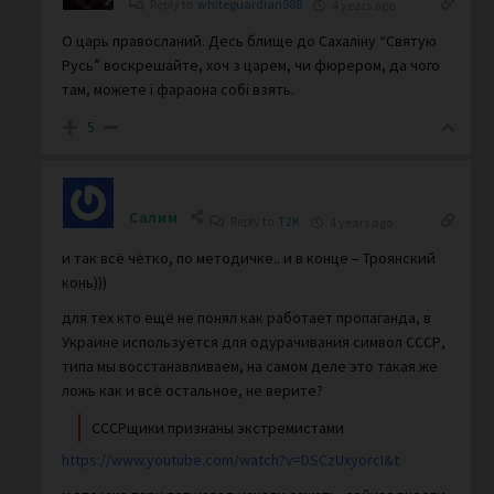
Reply to
whiteguardian988
4 years ago
О царь правосланий. Десь блище до Сахаліну “Святую
Русь” воскрешайте, хоч з царем, чи фюрером, да чого
там, можете і фараона собі взять.
5
Салим
Reply to
T2K
4 years ago
и так всё чётко, по методичке.. и в конце – Троянский
конь)))
для тех кто ещё не понял как работает пропаганда, в
Украине используется для одурачивания символ СССР,
типа мы восстанавливаем, на самом деле это такая же
ложь как и всё остальное, не верите?
СССРщики признаны экстрeмиcтами
https://www.youtube.com/watch?v=DSCzUxyorcI&t