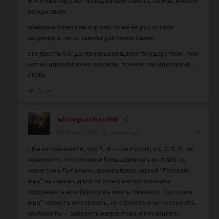
и это уже пару лет назад начали сажать, сейчас внесли
официально.
коммунистическую партию то же не раз хотели
запрещать, но оставили для лохов также..
это просто банда, прикрывающаяся государством.. там
нет ни идеологии не законов.. точнее там идеология –
ЛОЖЬ
5
whiteguardian988
Reply to
T2K
4 years ago
I. Вы не понимаете, что Р. Ф. — не Россiя, а С. С. С. Р. Не
понимаете, что потомки большевиковъ во главѣ съ
чекистомъ Путинымъ, прикрываясь идеей “Русскаго
мiра” на самомъ дѣлѣ по плану интернацiонала
погружаютъ всю Европу въ хаосъ. Никакого “русскаго
мiра” чекистъ не строилъ, не строитъ и не построитъ,
наоборотъ — завозитъ мигрантовъ и китайцевъ-