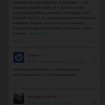
коммунистовъ для замѣщенiя. “Русскiй мiръ” — это
операцiя, разработанная С. В. Р. для того, чтобы
потенцiально правыхъ заманить и обезвредить. Это
операцiя “Трестъ” 2.0., направленная на честолюбивыхъ
и наивныхъ. Видимо, всего сего вы не понимаете,
отсюда и таковая риторика ваша. Вдобавокъ, скорѣе
всего, вы
…
Read more »
6
Cooper
Reply to
whiteguardian988
4 years ago
Правильно ли я понял из п. 2, что всех русских
истребили вместе с россіей большевики?
2
whiteguardian988
Reply to
Cooper
4 years ago