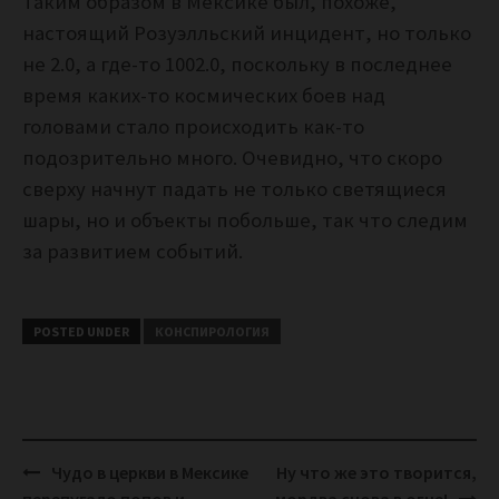
Таким образом в Мексике был, похоже,
настоящий Розуэлльский инцидент, но только
не 2.0, а где-то 1002.0, поскольку в последнее
время каких-то космических боев над
головами стало происходить как-то
подозрительно много. Очевидно, что скоро
сверху начнут падать не только светящиеся
шары, но и объекты побольше, так что следим
за развитием событий.
POSTED UNDER
КОНСПИРОЛОГИЯ
Post
Чудо в церкви в Мексике
Ну что же это творится,
navigation