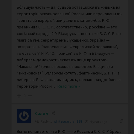
Бóльшую часть — да, судьба оставшихся въ живыхъ на
территорiи оккупированной Россiи: или перекованы въ
“совѣтскiй народъ”, или ушли въ катакомбы. Р. Ф. —
преемница С. С. С. Р., соотвѣтственно, россiяне — это
совѣтскiй народъ 2.0. Бѣларусь — все та же Б. С. С. Р. во
главѣ съ ген. секретаремъ Лукашенко. Украйна —
возвратъ къ “завоеванiямъ Февральской революцiи”,
то есть къ У. Н. Р. “Оппозицiя” въ Р. Ф. и Бѣларуси —
либералъ-демократическая въ лицѣ проектовъ
“Навальный” (очень похожъ на молодого Ельцина) и
“Тихановская”. Бѣларусы хотятъ, фактически, Б. Н. Р., а
либералы Р. Ф., какъ мы видимъ, полнаго раздробленiя
территорiи Россiи.
…
Read more »
0
Салим
Reply to
whiteguardian988
4 years ago
Вы не понимаете, что Р. Ф. — не Россiя, а С. С. С. Р бред,