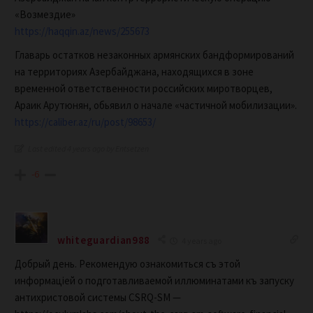
«Возмездие»
https://haqqin.az/news/255673
Главарь остатков незаконных армянских бандформирований
на территориях Азербайджана, находящихся в зоне
временной ответственности российских миротворцев,
Араик Арутюнян, обьявил о начале «частичной мобилизации».
https://caliber.az/ru/post/98653/
Last edited 4 years ago by Entsetzen
-6
whiteguardian988
4 years ago
Добрый день. Рекомендую ознакомиться съ этой
информацiей о подготавливаемой иллюминатами къ запуску
антихристовой системы CSRQ-SM —