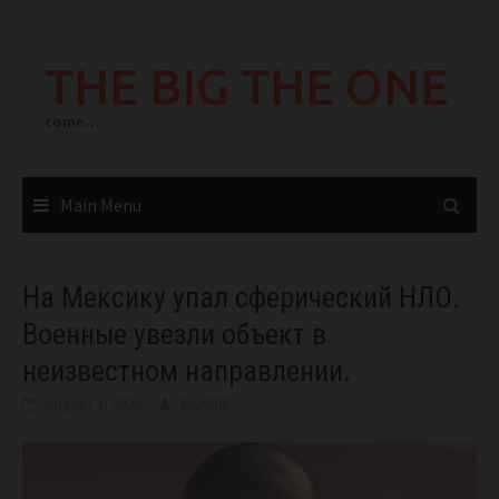
Skip
to
THE BIG THE ONE
content
come…
Main Menu
На Мексику упал сферический НЛО.
Военные увезли объект в
неизвестном направлении.
August 3, 2022
BIGONE