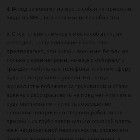
4. Вслед за копами на место события приехали
люди из ВМС, включая министра обороны.
5. Отсутствие снимков с места события, их
всего два, сразу попавшие в сеть. Это
предполагает, что копы и военные бегали не
только с дозиметрами, но еще и отбирали у
граждан мобильные телефоны. А потом сферу
куда-то погрузили и увезли. Но, когда
журналисты побежали за грузовиком и стали
военных расспрашивать на предмет что там и
куда оно поехало – то есть совершенно
невинные вопросы со стороны работников
прессы – их грубо завернули со ссылкой опять
же к национальной безопасности, словно это
были не военные страны третьего мира, а