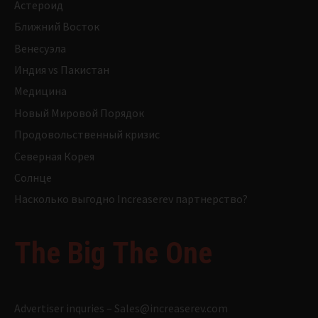
Астероид
Ближний Восток
Венесуэла
Индия vs Пакистан
Медицина
Новый Мировой Порядок
Продовольственный кризис
Северная Корея
Солнце
Насколько выгодно Increaserev партнерство?
The Big The One
Advertiser inquries –
Sales@increaserev.com