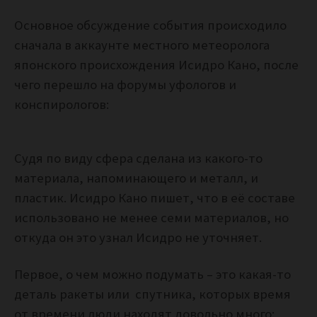
Основное обсуждение события происходило
сначала в аккаунте местного метеоролога
японского происхождения Исидро Кано, после
чего перешло на форумы уфологов и
конспирологов:
Судя по виду сфера сделана из какого-то
материала, напоминающего и металл, и
пластик. Исидро Кано пишет, что в её составе
использовано не менее семи материалов, но
откуда он это узнал Исидро не уточняет.
Первое, о чем можно подумать – это какая-то
деталь ракеты или спутника, которых время
от времени люди находят довольно много: