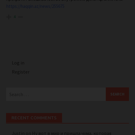
https://haqqin.az/news/255675
4
Log in
Register
Search
for:
RECENT COMMENTS
Justin
on
Ну вот в мир и пришла чума, которая