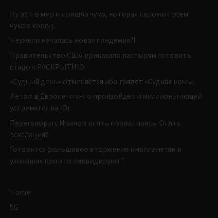
Ну вот в мир и пришла чума, которая положит всем
чумам конец.
Неужели началась новая пандемия?!
Правительство США приказало пастырям готовить
стадо к РАСКРЫТИЮ.
«Судный день» отменяется ибо грядет «Судная ночь».
Летом в Европе что-то произойдет и миллионы людей
устремятся на Юг.
Переговоры с Ираном опять провалились. Опять
эскалация?
Готовится фальшивое вторжение инопланетян и
узнавших про это ликвидируют?
Home
5G