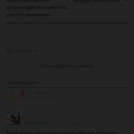
перепугало попов и
мордва снова в огне!
Ватикан прислал комиссию
для расследования.
Subscribe
Please login to comment
10
COMMENTS
Oldest
Entsetzen
4 years ago
Азербайджан начал контртеррористическую операцию