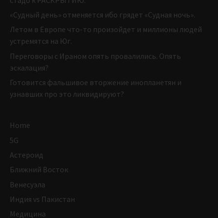
«Судный день» отменяется ибо грядет «Судная ночь».
Летом в Европе что-то произойдет и миллионы людей
устремятся на Юг.
Переговоры с Ираном опять провалились. Опять
эскалация?
Готовится фальшивое вторжение инопланетян и
узнавших про это ликвидируют?
Home
5G
Астероид
Ближний Восток
Венесуэла
Индия vs Пакистан
Медицина