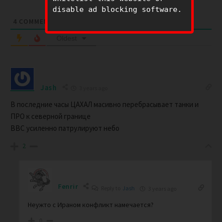
disable ad blocking software.
4
COMMENTS
Oldest
Jash
3 years ago
В последние часы ЦАХАЛ
масивно
перебрасывает танки и
ПРО к северной границе
ВВС усиленно патрулируют небо
2
Fenrir
Reply to
Jash
3 years ago
Неужто с Ираном конфликт намечается?
0