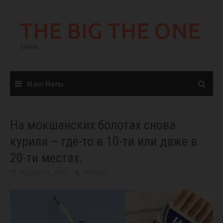
Skip
to
THE BIG THE ONE
content
come…
Main Menu
На мокшанских болотах снова
курили – где-то в 10-ти или даже в
20-ти местах.
August 18, 2022
BIGONE