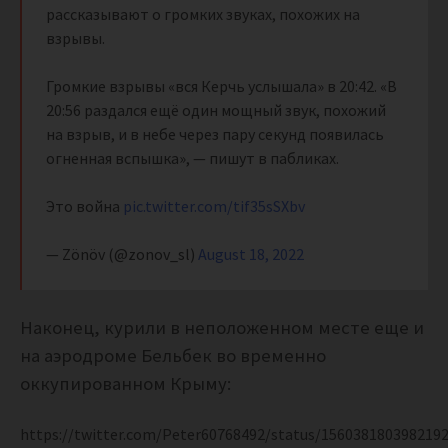
рассказывают о громких звуках, похожих на
взрывы.
Громкие взрывы «вся Керчь услышала» в 20:42. «В
20:56 раздался ещё один мощный звук, похожий
на взрыв, и в небе через пару секунд появилась
огненная вспышка», — пишут в пабликах.
Это война
pic.twitter.com/tif35sSXbv
— Zönöv (@zonov_sl)
August 18, 2022
Наконец, курили в неположенном месте еще и
на аэродроме Бельбек во временно
оккупированном Крыму:
https://twitter.com/Peter60768492/status/156038180398219