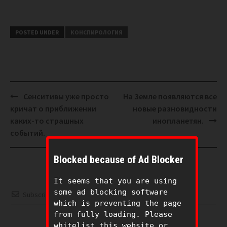
POSTED UNDER
КОНСПИРОЛОГИЯ
Post
Сенситивы уже просто
На Земле появляются все
navigation
кричат о приближении
новые разновидности
каких-то страшных
инопланетян.
событий.
Blocked because of Ad Blocker
It seems that you are using
some ad blocking software
Subscribe
which is preventing the page
from fully loading. Please
Please login to comment
whitelist this website or