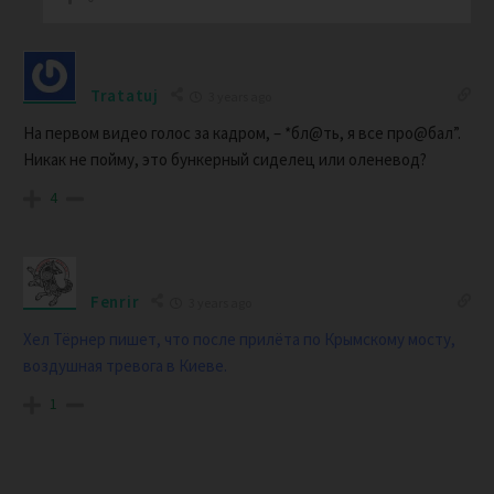
Tratatuj
3 years ago
На первом видео голос за кадром, – *бл@ть, я все про@бал”.
Никак не пойму, это бункерный сиделец или оленевод?
4
Fenrir
3 years ago
Хел Тёрнер пишет, что после прилёта по Крымскому мосту,
воздушная тревога в Киеве.
1