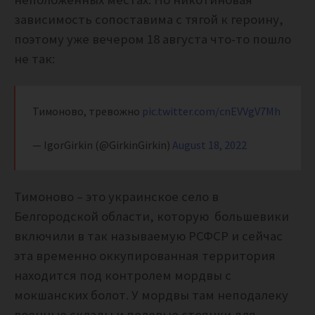
зависимость сопоставима с тягой к героину,
поэтому уже вечером 18 августа что-то пошло
не так:
Тимоново, тревожно
pic.twitter.com/cnEVVgV7Mh
— IgorGirkin (@GirkinGirkin)
August 18, 2022
Тимоново – это украинское село в
Белгородской области, которую большевики
включили в так называемую РСФСР и сейчас
эта временно оккупированная территория
находится под контролем мордвы с
мокшанских болот. У мордвы там неподалеку
военные склады и полевые стоянки для