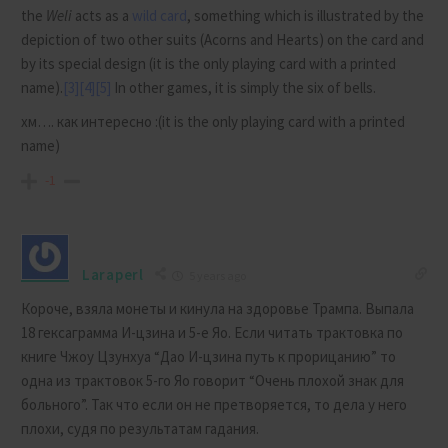
the
Weli
acts as a
wild card
, something which is illustrated by the
depiction of two other suits (Acorns and Hearts) on the card and
by its special design (it is the only playing card with a printed
name).
[3]
[4]
[5]
In other games, it is simply the six of bells.
хм…. как интересно :
(it is the only playing card with a printed
name)
-1
Laraperl
5 years ago
Короче, взяла монеты и кинула на здоровье Трампа. Выпала
18 гексаграмма И-цзина и 5-е Яо. Если читать трактовка по
книге Чжоу Цзунхуа “Дао И-цзина путь к прорицанию” то
одна из трактовок 5-го Яо говорит “Очень плохой знак для
больного”. Так что если он не претворяется, то дела у него
плохи, судя по результатам гадания.