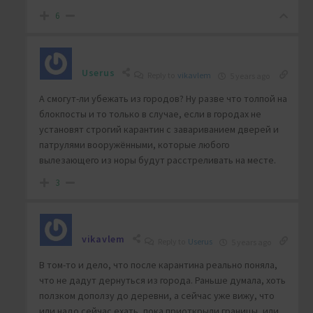
6
Userus
Reply to
vikavlem
5 years ago
А смогут-ли убежать из городов? Ну разве что толпой на
блокпосты и то только в случае, если в городах не
установят строгий карантин с завариванием дверей и
патрулями вооружёнными, которые любого
вылезающего из норы будут расстреливать на месте.
3
vikavlem
Reply to
Userus
5 years ago
В том-то и дело, что после карантина реально поняла,
что не дадут дернуться из города. Раньше думала, хоть
ползком доползу до деревни, а сейчас уже вижу, что
или надо сейчас ехать, пока приоткрыли границы, или