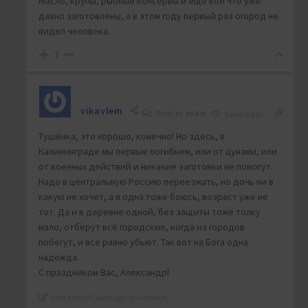
Масло, крупы, рыбные консервы и ещё кое что уже
давно заготовлены, а в этом году первый раз огород не
видел человека.
7
vikavlem
Reply to
atlast
5 years ago
Тушёнка, это хорошо, конечно! Но здесь, в
Калининграде мы первые погибнем, или от цунами, или
от военных действий и никакие заготовки не помогут.
Надо в центральную Россию переезжать, но дочь ни в
какую не хочет, а я одна тоже боюсь, возраст уже не
тот. Да и в деревне одной, без защиты тоже толку
мало, отберут всё городские, когда из городов
побегут, и все равно убьют. Так вот на Бога одна
надежда.
С праздником Вас, Александр!
Last edited 5 years ago by vikavlem