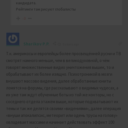
кандидата.
Рейтинги там рисуют глобалисты
-3
Sharikov P.P.
5 years ago
Т.к. америкосы и европейцы более просвещённей русни и ТВ
смотрят намного меньше, чем в великодуховной, о чём
говорят множественные видио уничтожения вышек, то и
обрабатывают их более изящно. Психотроникой в мозги
внушают массово видения, далее обработанные юниты
ломятся на форумы, где рассказывают о видимых чудесах, а
их уже там ждут обученные боты из той же конторы, но с
соседнего отдела этажём выше, которые подхватывают их
темы и так же делятся своими «видениями», далее операция
«внуши апокалипсис, метеорит или одень трусы на голову»
овладевает массами и начинает действовать эффект 100