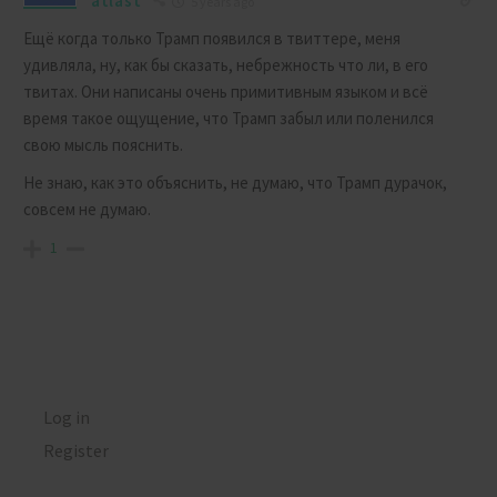
atlast
5 years ago
Ещё когда только Трамп появился в твиттере, меня
удивляла, ну, как бы сказать, небрежность что ли, в его
твитах. Они написаны очень примитивным языком и всё
время такое ощущение, что Трамп забыл или поленился
свою мысль пояснить.
Не знаю, как это объяснить, не думаю, что Трамп дурачок,
совсем не думаю.
1
Log in
Register