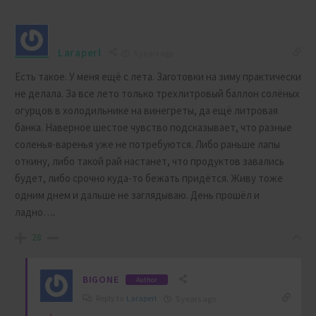
Laraperl
5 years ago
Есть такое. У меня ещё с лета. Заготовки на зиму практически
не делала. За все лето только трехлитровый баллон солёных
огурцов в холодильнике на винегреты, да ещё литровая
банка. Наверное шестое чувство подсказывает, что разные
соленья-варенья уже не потребуются. Либо раньше лапы
откину, либо такой рай настанет, что продуктов завались
будет, либо срочно куда-то бежать придётся. Живу тоже
одним днем и дальше не заглядываю. День прошёл и
ладно….
28
BIGONE
Author
Reply to
Laraperl
5 years ago