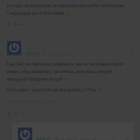
3-е ещё не пережили, не забываем про ребят-антиподов.
Следующая дата 10 октября.
8
atlast
5 years ago
Пью чай, ем пирожки, набираюсь ума читая комментарии
умных, образованных, тактичных, вежливых людей,
праздную Праздник Кущей
План один – доделать дела и домой, к Отцу
Last edited 5 years ago by atlast
10
atlast
Reply to
atlast