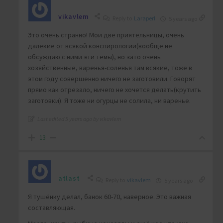
vikavlem
Reply to
Laraperl
5 years ago
Это очень странно! Мои две приятельницы, очень
далекие от всякой конспирологии(вообще не
обсуждаю с ними эти темы), но зато очень
хозяйственные, варенья-соленья там всякие, тоже в
этом году совершенно ничего не заготовили. Говорят
прямо как отрезало, ничего не хочется делать(крутить
заготовки). Я тоже ни огурцы не солила, ни варенье.
Last edited 5 years ago by vikavlem
13
atlast
Reply to
vikavlem
5 years ago
Я тушёнку делал, банок 60-70, наверное. Это важная
составляющая.