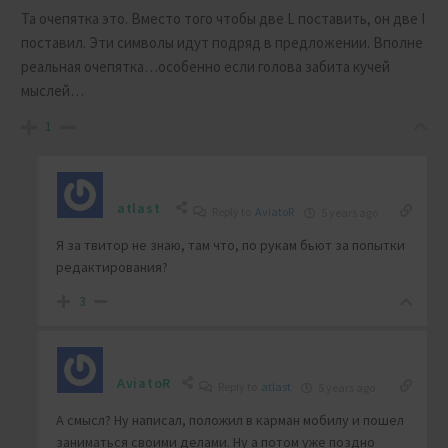
Та очепятка это. Вместо того чтобы две L поставить, он две I
поставил. Эти символы идут подряд в предложении. Вполне
реальная очепятка…особенно если голова забита кучей
мыслей…
1
atlast
Reply to
AviatoR
5 years ago
Я за твитор не знаю, там что, по рукам бьют за попытки
редактирования?
3
AviatoR
Reply to
atlast
5 years ago
А смысл? Ну написал, положил в карман мобилу и пошел
заниматься своими делами. Ну а потом уже поздно