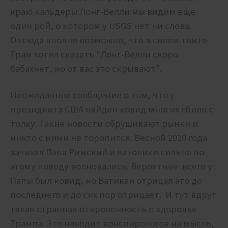
краю кальдеры Лонг-Велли мы видим еще
один рой, о котором у USGS нет ни слова.
Отсюда вполне возможно, что в своем твите
Трам хотел сказать “Лонг-Велли скоро
бабахнет, но от вас это скрывают”.
Неожиданное сообщение о том, что у
президента США найден ковид многих сбило с
толку. Такие новости обрушивают рынки и
никто с ними не торопится. Весной 2020 года
зачихал Папа Римский и католики сильно по
этому поводу волновались. Вероятнее всего у
Папы был ковид, но Ватикан отрицал это до
последнего и до сих пор отрицает. И тут вдруг
такая странная откровенность о здоровье
Трампа. Это наводит конспирологов на мысль,