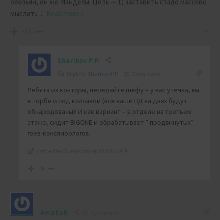
обезьян, он же Манделы. Цель — 1) заставить стадо массово
мыслить
…
Read more »
-33
Sharikov P.P.
Reply to
Sharikov P.P.
5 years ago
Ребята из конторы, передайте шефу – у вас утечка, вы
в торбе и под колпаком (все ваши ПД на днях будут
обнародованы)! И как вариант – в отделе на третьем
этаже, сидит BIGONE и обрабатывает ” продвинутых”
гоев-конспирологов.
Last edited 5 years ago by Sharikov P.P.
-9
AviatoR
5 years ago