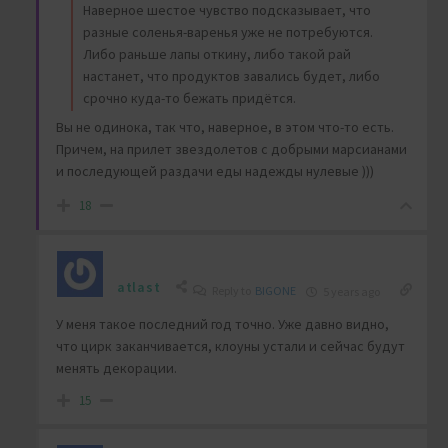
Наверное шестое чувство подсказывает, что
разные соленья-варенья уже не потребуются.
Либо раньше лапы откину, либо такой рай
настанет, что продуктов завались будет, либо
срочно куда-то бежать придётся.
Вы не одинока, так что, наверное, в этом что-то есть.
Причем, на прилет звездолетов с добрыми марсианами
и последующей раздачи еды надежды нулевые )))
18
atlast
Reply to
BIGONE
5 years ago
У меня такое последний год точно. Уже давно видно,
что цирк заканчивается, клоуны устали и сейчас будут
менять декорации.
15