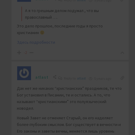
5 years ago
А я то грешным делом подумал , что вы
православный ….
Это дело прошлое, последние годы я просто
христианин
Здесь подробности
-2
atlast
Reply to
atlast
5 years ago
Дак нет же никаких “христианских” праздников, те что
Бог установил в Писании, те и остались. А то, что
называют “христианскими” это полуязыческий
новодел.
Новый Завет не отменяет Старый, он его наделяет
более глубоким смыслом. Бог существует в вечности и
Его законы и заветы вечны, меняется лишь уровень