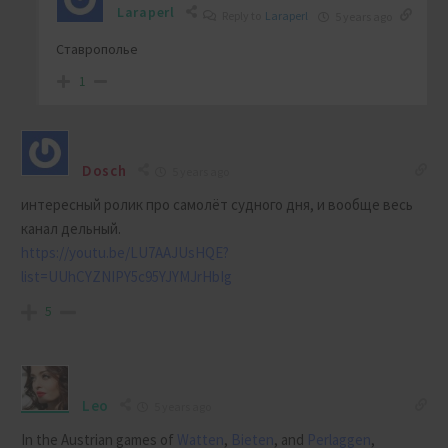
Laraperl
Reply to
Laraperl
5 years ago
Ставрополье
1
Dosch
5 years ago
интересный ролик про самолёт судного дня, и вообще весь
канал дельный.
https://youtu.be/LU7AAJUsHQE?
list=UUhCYZNIPY5c95YJYMJrHbIg
5
Leo
5 years ago
In the Austrian games of
Watten
,
Bieten
, and
Perlaggen
,