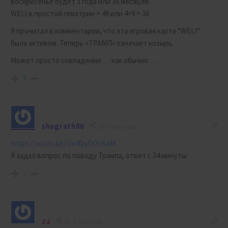
воскресенье будет 3 года или 36 месяцев.
WELI в простой гематрии = 49 или 4×9 = 36
Я прочитал в комментарии, что эта игровая карта “WELI”
была активом. Теперь «ТРАМП» означает козырь.
Может просто совпадение … как обычно …
3
shagrath86
5 years ago
https://youtu.be/Ue4QyDOUsaM
Я задал вопрос по поводу Трампа, ответ с 34 минуты
0
zz
5 years ago