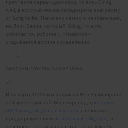
прочтение первых двух слов, то есть Going
weli, в которых можно заподозрить анаграмму
от Long Valley. Написано немного неправильно,
но Лонг-Велли, который Going, то есть
собирается, работает, готовится –
угадывается вполне определенно.
Смотрим, что там рисует USGS:
И на карте USGS мы видим на Юге Калифорнии
сейсмический рой Вестморленд, о
котором
USGS каждый день выпускает
тревожные
предупреждения и
не исключает Big One
, а
севернее, то есть как раз где-то по южном