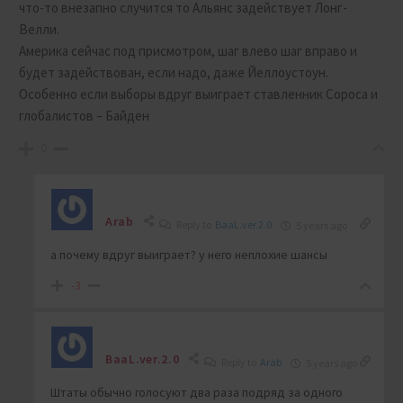
что-то внезапно случится то Альянс задействует Лонг-
Велли.
Америка сейчас под присмотром, шаг влево шаг вправо и
будет задействован, если надо, даже Йеллоустоун.
Особенно если выборы вдруг выиграет ставленник Сороса и
глобалистов – Байден
0
Arab
Reply to
BaaL.ver.2.0
5 years ago
а почему вдруг выиграет? у него неплохие шансы
-3
BaaL.ver.2.0
Reply to
Arab
5 years ago
Штаты обычно голосуют два раза подряд за одного