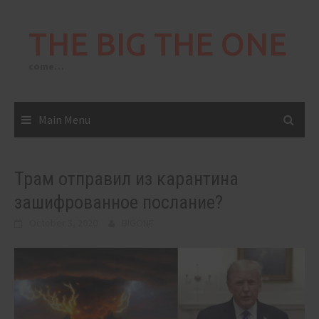
Skip
to
THE BIG THE ONE
content
come…
Main Menu
Трам отправил из карантина
зашифрованное послание?
October 3, 2020
BIGONE