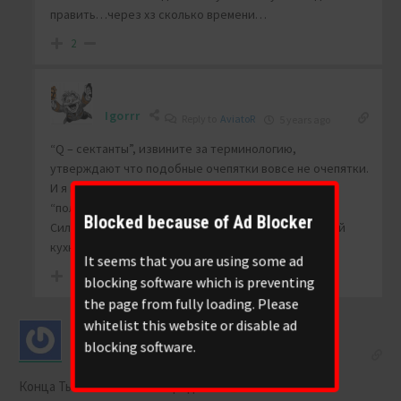
править…через хз сколько времени…
2
Igorrr
Reply to
AviatoR
5 years ago
“Q – сектанты”, извините за терминологию,
утверждают что подобные очепятки вовсе не очепятки.
И я вполне согласен с таким методом связи с
“полевыми” и маркировки.
Blocked because of Ad Blocker
Сильно не вникал, движение Q касается внутренней
кухни США на которую мне влом.
It seems that you are using some ad
1
blocking software which is preventing
the page from fully loading. Please
whitelist this website or disable ad
blocking software.
atlast
5 years ago
Конца Тьмы. У Света нет пределов