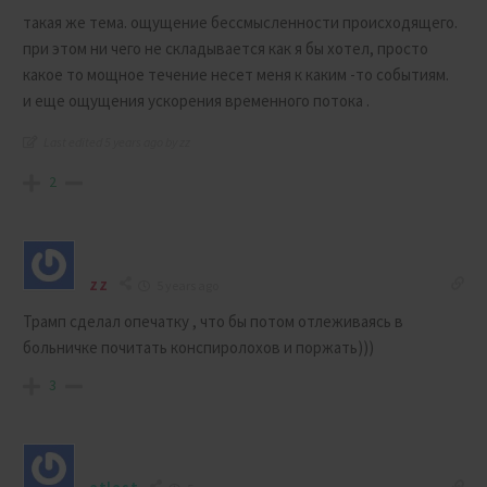
такая же тема. ощущение бессмысленности происходящего.
при этом ни чего не складывается как я бы хотел, просто
какое то мощное течение несет меня к каким -то событиям.
и еще ощущения ускорения временного потока .
Last edited 5 years ago by zz
2
zz
5 years ago
Трамп сделал опечатку , что бы потом отлеживаясь в
больничке почитать конспиролохов и поржать)))
3