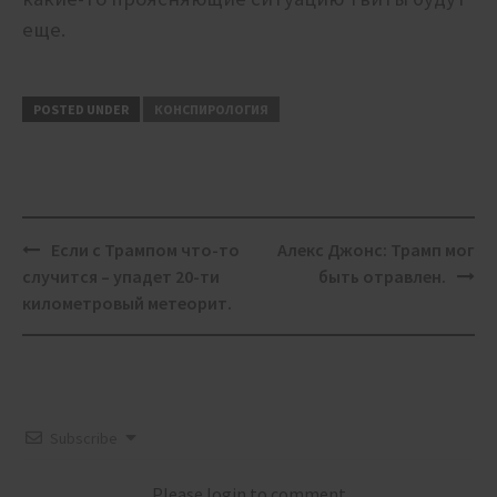
еще.
POSTED UNDER
КОНСПИРОЛОГИЯ
Post
Если с Трампом что-то
Алекс Джонс: Трамп мог
navigation
случится – упадет 20-ти
быть отравлен.
километровый метеорит.
Subscribe
Please login to comment