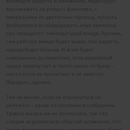
всеобщую радость и ликование, люди будут
выскакивать на улицы с факелами, с
ожерельями из цветочных гирлянд, пускать
фейерверки и скандировать злые кричалки
про лежащего с температурой вождя. Причем,
чем рейтинг вождя будет выше, тем радость
народа будет больше. И всем будет
совершенно до лампочки, если верховный
лидер перепутает в твите какую-то букву –
никто этого не прочитает и не заметит.
Парадокс, однако.
Тем не менее, если не отвлекаться на
рейтинги – какое-то послание в сообщении
Трампа мы все же не исключаем, так что
следим за развитием событий: возможно, что
какие-то проясняющие ситуацию твиты будут