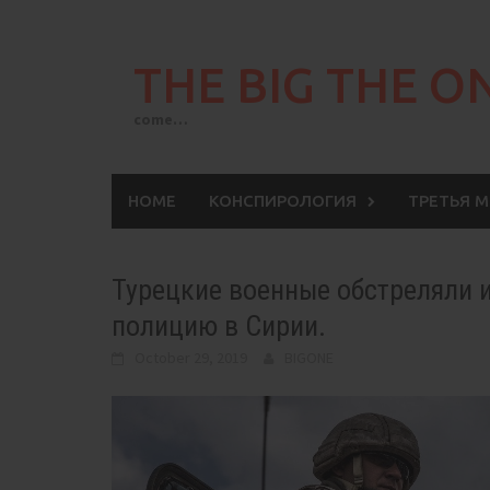
Skip
to
THE BIG THE O
content
come…
HOME
КОНСПИРОЛОГИЯ
ТРЕТЬЯ 
Турецкие военные обстреляли 
полицию в Сирии.
October 29, 2019
BIGONE