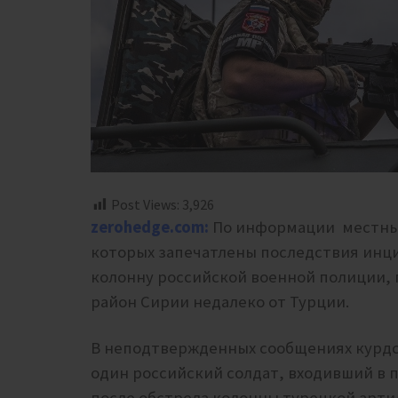
Post Views:
3,926
zerohedge.com:
По информации местных
которых запечатлены последствия инци
колонну российской военной полиции,
район Сирии недалеко от Турции.
В неподтвержденных сообщениях курдс
один российский солдат, входивший в 
после обстрела колонны турецкой арти