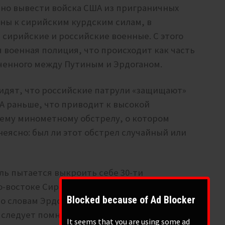
шено вывести войска США из приграничных
ны к сирийским курдским силам, в
сирийские и российские военные. С этого
 военная полиция, что происходит как часть
юченного между Путиным и Эрдоганом.
видят, что российские патрули «защищают»
А раньше, что приводит к высокой
нему минометному обстрелу, о котором
еясно: был ли этот обстрел случайный или
ль пытается выкроить себе 30-ти
-востоке Сирии. Но, по иронии судьбы
Blocked because of Ad Blocker
по словам Эрдогана, входят в Сирию, чтобы
следует помнить, что в эти выходные
It seems that you are using some ad