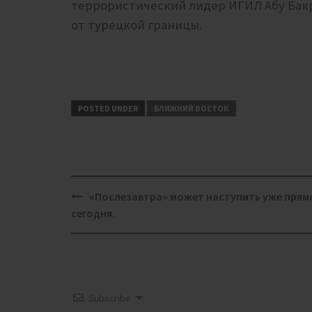
террористический лидер ИГИЛ Абу Бакр 
от турецкой границы.
POSTED UNDER
БЛИЖНИЙ ВОСТОК
Post
«Послезавтра» может наступить уже прям
navigation
сегодня.
Subscribe