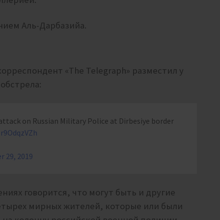
нием Аль-Дарбазийа.
корреспондент «The Telegraph» разместил у
 обстрела:
ttack on Russian Military Police at Dirbesiye border
/gr9OdqzVZh
r 29, 2019
иях говорится, что могут быть и другие
етырех мирных жителей, которые или были
 на колонну российской военной полиции.