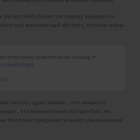
 (Akram Salih) пишет по поводу инцидента,
попала под минометный обстрел, причем мины
ian army convoy inside the border crossing of
com/1wpdUyHqpQ
2019
чем писать: одни говорят, что никакого
 пишут, что минометный обстрел был, но
 не получили предварительного уведомления