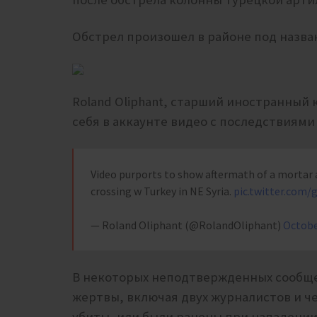
Обстрел произошел в районе под назва
Roland Oliphant, старший иностранный 
себя в аккаунте видео с последствиями
Video purports to show aftermath of a mortar a
crossing w Turkey in NE Syria.
pic.twitter.com
— Roland Oliphant (@RolandOliphant)
Octobe
В некоторых неподтвержденных сообщен
жертвы, включая двух журналистов и ч
убиты, или были ранены при нападении