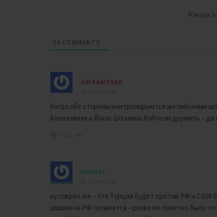
Please 
24
COMMENTS
Justakitten
6 years ago
Когда обе стороны контролируются английскими шпи
Алоизовича и Йосю Шталина.Хойтели дружить – да 
-16
rutmol
6 years ago
ну говрил же – что Турция будет против РФ и США 
шишки на РФ посыпятся – разве не понятно было чт