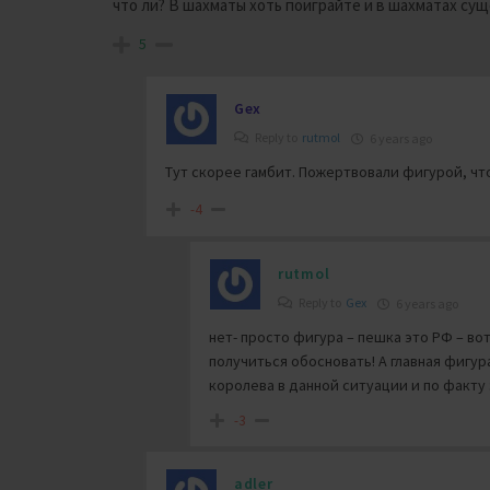
что ли? В шахматы хоть поиграйте и в шахматах су
5
Gex
Reply to
rutmol
6 years ago
Тут скорее гамбит. Пожертвовали фигурой, ч
-4
rutmol
Reply to
Gex
6 years ago
нет- просто фигура – пешка это РФ – во
получиться обосновать! А главная фигур
королева в данной ситуации и по факту 
-3
adler