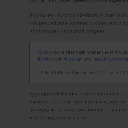
Журналист Kurdistan24 News Акрам Салих
что российская колонна скорее всего 
прилетели с турецкой стороны.
#Syria
video of aftermath mortar shell hit Russ
#Derbasyie
in
#Hasakah
province
pic.twitter.
— Suhail AlGhazi (@putintintin1)
October 29, 
Турецкие СМИ пока не договорились, о 
минометного обстрела не было, другие
возмущаются тем, что военные Турции
о прохождении конвоя.