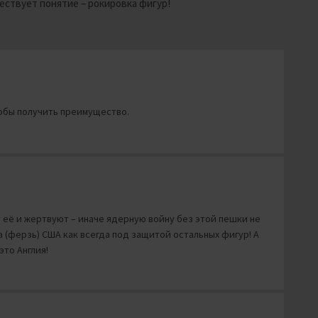
ществует понятие – рокировка фигур!
тобы получить преимущество.
т её и жертвуют – иначе ядерную войну без этой пешки не
а (ферзь) США как всегда под защитой остальных фигур! А
это Англия!