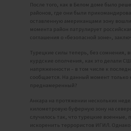
После того, как в Белом доме было ре
районов, где они были прикомандирова
оставленную американцами зону вошли 
момента район патрулирует российская
соглашения о «безопасной зоне», закл
Турецкие силы теперь, без сомнения, 
курдские ополчения, как это делали СШ
напряженности – в том числе к послед
сообщается. На данный момент только н
преднамеренный?
Анкара на протяжении нескольких неде
километровую буферную зону на северо
случилось так, что турецкие военные, 
искоренить террористов ИГИЛ. Однако 