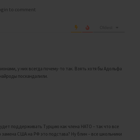
login to comment
Oldest
онами, у них всегда почему-то так. Взять хотя бы Адольфа
найроды поскандалили.
будет поддерживать Турцию как члена НАТО – так что все
о замена США на РФ это подстава? Ну блин – все школьники