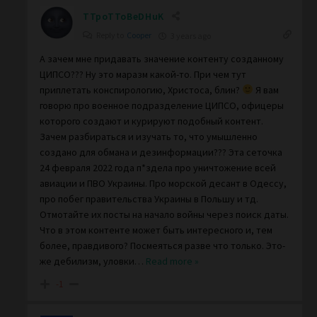
TTpoTToBeDHuK
Reply to
Cooper
3 years ago
А зачем мне придавать значение контенту созданному
ЦИПСО??? Ну это маразм какой-то. При чем тут
приплетать конспирологию, Христоса, блин?
Я вам
говорю про военное подразделение ЦИПСО, офицеры
которого создают и курируют подобный контент.
Зачем разбираться и изучать то, что умышленно
создано для обмана и дезинформации??? Эта сеточка
24 февраля 2022 года п*здела про уничтожение всей
авиации и ПВО Украины. Про морской десант в Одессу,
про побег правительства Украины в Польшу и тд.
Отмотайте их посты на начало войны через поиск даты.
Что в этом контенте может быть интересного и, тем
более, правдивого? Посмеяться разве что только. Это-
же дебилизм, уловки
…
Read more »
-1