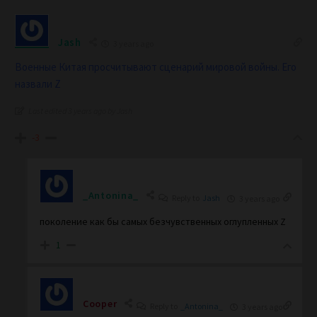
Jash
3 years ago
Военные Китая просчитывают сценарий мировой войны. Его
назвали Z
Last edited 3 years ago by Jash
-3
_Antonina_
Reply to
Jash
3 years ago
поколение как бы самых безчувственных оглупленных Z
1
Cooper
Reply to
_Antonina_
3 years ago