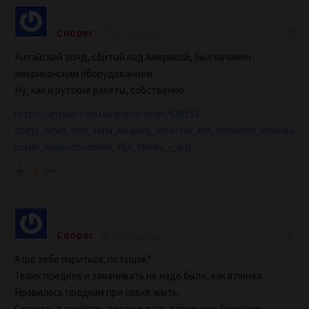
Cooper
3 years ago
Китайский зонд, сбитый над Америкой, был начинен
американским оборудованием
Ну, как и руzzкие ракеты, собственно.
https://antikor.com.ua/amp/articles/638152-
sbityj_zimoj_nad_ssha_kitajskij_aerostat_byl_nachinen_amerika
nskim_oborudovaniem_dlja_slehki_-_wsj
-5
Cooper
3 years ago
А шо тебе париться, петушок?
Твоих предков и заманивать не надо было, как я понял.
Нравилось предкам при совке жыть.
Служить в вчк/огпу, подлизывать товарисчу Троцкому.