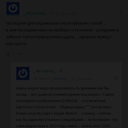
_Antonina_
3 years ago
последние дни подумывала о мультфильме с козой…
в нем последние минуты наоборот это начало – рождение в
забытье той которая должна судить… прошлое жаждут
повторить
0
_Antonina_
Reply to
_Antonina_
3 years ago
новое видео надо прокручивать по времени как бы
назад… вот даже из комментариев под видео: “Самое
последнее изображение БЛОКОВ… это визитная
карточка Строителей… Первородных.””” потом пара
белых за ручку идет (Адам Лилит)… к концу – сейчас
как бы одни мусульмане с индийцами… хотя говорят что
само видео еще в 2015 году снято… опять этот 2015