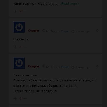
удивительно, что вы столько
…
Read more »
-4
Cooper
Reply to
Cooper
3 years ago
Пока есть
-6
Cooper
Reply to
Cooper
3 years ago
Ты таки мазохист.
Поясняю тебе ещё раз, это ты религиозен, потому, что
религия это ритуалы, обряды и мистерии.
Только ты веришь в пердуна.
-8