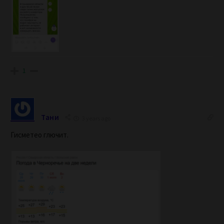
1
Тани
3 years ago
Гисметео глючит.