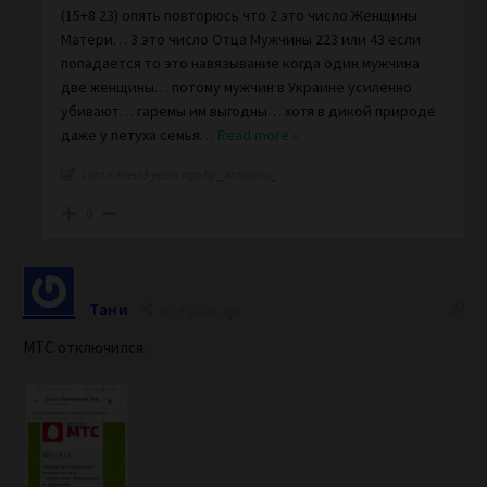
(15+8 23) опять повторюсь что 2 это число Женщины
Матери… 3 это число Отца Мужчины 223 или 43 если
попадается то это навязывание когда один мужчина
две женщины… потому мужчин в Украине усиленно
убивают… гаремы им выгодны… хотя в дикой природе
даже у петуха семья
…
Read more »
Last edited 3 years ago by _Antonina_
0
Тани
3 years ago
МТС отключился.