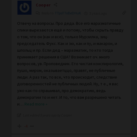
Cooper
Reply to
TTpoTToBeDHuK
3 years ago
Отвечу на вопросы. Про деда. Все его маразматичные
спики вырезаются ещё и потому, чтобы скрыть правду
о том, что он (как и все), только Мурзилка, зиц-
председатель Фукс. Как и зю, как и пу, и макарон, и
шпольц и пр. Если дед – маразматик, то кто тогда
принимает решения в США? Возникает оч. много
вопросов, ув. Проповедник. Ето чистая конспирология,
пушо, миром, оказываетццо, правят, не публичные
люди. А раз так, то все, что происходит, следствие
договоренностей не публичных людей. Ну, т е., я вас
ужо как-то спрашивал, про демократию, ведь
демократии то и нет. И то, что вам разрешено читать
и
…
Read more »
Last edited 3 years ago by Cooper
-4