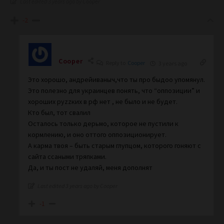
Last edited 3 years ago by Cooper
-2
Cooper
Reply to
Cooper
3 years ago
Это хорошо, андрейиваныч,что ты про быдоо упомянул.
Это полезно для украинцев понять, что “оппозиции” и
хороших руzzких в рф нет , не было и не будет.
Кто был, тот свалил
Осталось только дерьмо, которое не пустили к
кормлению, и оно оттого оппозиционирует.
А карма твоя – быть старым глупцом, которого гоняют с
сайта ссаными тряпками.
Да, и ты пост не удаляй, меня дополнят
Last edited 3 years ago by Cooper
-1