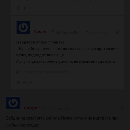
3
Cooper
Reply to
Fenrir
3 years ago
(зарделся от компллемана)
– Ну, не безупречен, честно сказать, но все претензии к
гуглю, подводит пока ещё.
А учу на диване, очень удобно, не нужно никуда ехать
Last edited 3 years ago by Cooper
-4
Cooper
3 years ago
Байдон уверяет,что войну в Ираке путену не выиграть при
любых раскладах