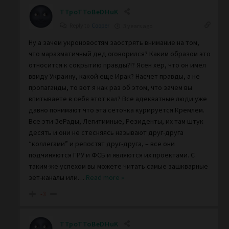
TTpoTToBeDHuK
Reply to
Cooper
3 years ago
Ну а зачем укроновостям заострять внимание на том,
что маразматичный дед оговорился? Каким образом это
относится к сокрытию правды?!? Ясен хер, что он имел
ввиду Украину, какой еще Ирак? Насчет правды, а не
пропаганды, то вот я как раз об этом, что зачем вы
впитываете в себя этот кал? Все адекватные люди уже
давно понимают что эта сеточка курируется Кремлем.
Все эти ЗеРады, Легитимные, Резиденты, их там штук
десять и они не стесняясь называют друг-друга
“коллегами” и репостят друг-друга, – все они
подчиняются ГРУ и ФСБ и являются их проектами. С
таким-же успехом вы можете читать самые зашкварные
зет-каналы или
…
Read more »
-3
TTpoTToBeDHuK