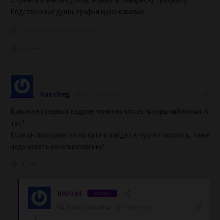
Родственные души, графья красножопые.
Last edited 3 years ago by Cooper
-5
Vancheg
3 years ago
В мульте с первых кадров понятно что есть скрытый посыл. А
тут?
Если он прогуляется по хате и зайдет в туалет посрать, тоже
надо искать конспирологию? ….
1
BIGONE
Author
Reply to
Vancheg
3 years ago