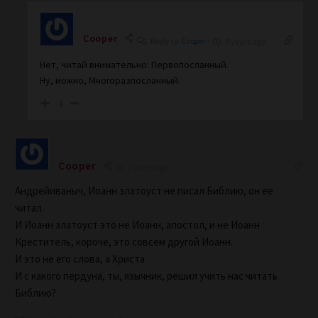
Cooper
Reply to
Cooper
3 years ago
Нет, читай внимательно: Первопосланный.
Ну, можно, Многоразпосланный.
-1
Cooper
3 years ago
Андрейиваныч, Иоанн златоуст не писал Библию, он ее
читал.
И Иоанн златоуст это не Иоанн, апостол, и не Иоанн
Креститель, короче, это совсем другой Иоанн.
И это не его слова, а Христа
И с какого пердуна, ты, язычник, решил учить нас читать
Библию?