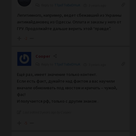
Reply to
TTpoTToBeDHuK
3 years ago
Легитимного, например, ведет сбежавший из Украины
антимайдановец из Одессы. Оплата и заказы у него от
ГРУ. Продолжайте дальше верить этой “правде”.
-2
Cooper
Reply to
TTpoTToBeDHuK
3 years ago
Ещё раз, имеет значение только контент.
Если есть факт, думайте над фактом а вас научили
вначале обнюхивать под хвостом и кричать – чужой,
фас!
И получается рф, только с другим знаком .
Last edited 3 years ago by Cooper
-5