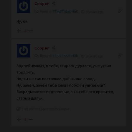
Cooper
Reply to
TTpoTToBeDHuK
3 years ago
Ну, ок
-4
Cooper
Reply to
TTpoTToBeDHuK
3 years ago
Андрейиваныч, я тебя, старого дуралея, уже устал
троллить.
Но, ты же сам постоянно даёшь мне повод.
Ну, зачем, зачем тебе снова побои и унижение?
Закрадывается подозрение, что тебе это нравится,
старый шалун.
Last edited 3 years ago by Cooper
-8