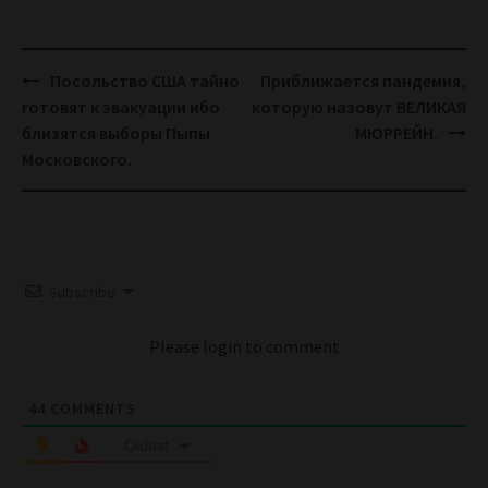
Post
Посольство США тайно
Приближается пандемия,
navigation
готовят к эвакуации ибо
которую назовут ВЕЛИКАЯ
близятся выборы Пыпы
МЮРРЕЙН.
Московского.
Subscribe
Please login to comment
44
COMMENTS
Oldest