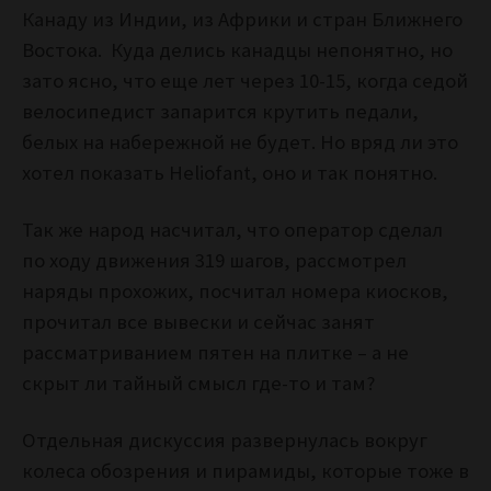
Канаду из Индии, из Африки и стран Ближнего
Востока. Куда делись канадцы непонятно, но
зато ясно, что еще лет через 10-15, когда седой
велосипедист запарится крутить педали,
белых на набережной не будет. Но вряд ли это
хотел показать Heliofant, оно и так понятно.
Так же народ насчитал, что оператор сделал
по ходу движения 319 шагов, рассмотрел
наряды прохожих, посчитал номера киосков,
прочитал все вывески и сейчас занят
рассматриванием пятен на плитке – а не
скрыт ли тайный смысл где-то и там?
Отдельная дискуссия развернулась вокруг
колеса обозрения и пирамиды, которые тоже в