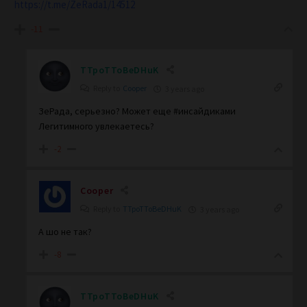
https://t.me/ZeRada1/14512
-11
TTpoTToBeDHuK
Reply to
Cooper
3 years ago
ЗеРада, серьезно? Может еще #инсайдиками
Легитимного увлекаетесь?
-2
Cooper
Reply to
TTpoTToBeDHuK
3 years ago
А шо не так?
-8
TTpoTToBeDHuK