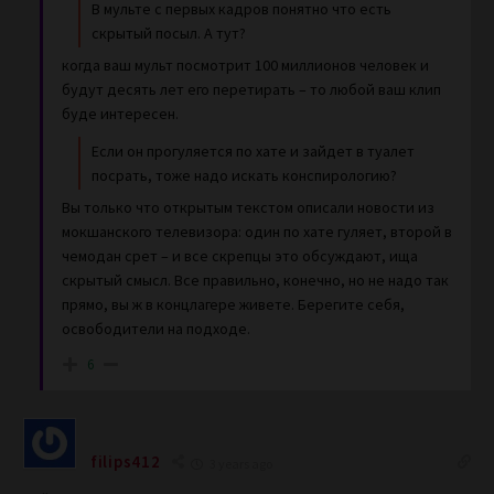
В мульте с первых кадров понятно что есть
скрытый посыл. А тут?
когда ваш мульт посмотрит 100 миллионов человек и
будут десять лет его перетирать – то любой ваш клип
буде интересен.
Если он прогуляется по хате и зайдет в туалет
посрать, тоже надо искать конспирологию?
Вы только что открытым текстом описали новости из
мокшанского телевизора: один по хате гуляет, второй в
чемодан срет – и все скрепцы это обсуждают, ища
скрытый смысл. Все правильно, конечно, но не надо так
прямо, вы ж в концлагере живете. Берегите себя,
освободители на подходе.
6
filips412
3 years ago