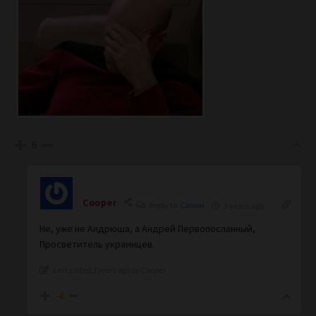
6
Cooper
Reply to
Салим
3 years ago
Не, уже не Андрюша, а Андрей Первопосланный,
Просветитель украинцев.
Last edited 3 years ago by Cooper
-4