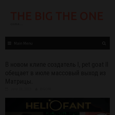
Skip
to
THE BIG THE ONE
content
come…
Main Menu
В новом клипе создатель I, pet goat II
обещает в июле массовый выход из
Матрицы.
June 28, 2023
BIGONE