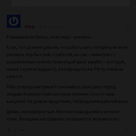
Klop
5 years ago
Я прививок не боюсь, если надо – уколюсь.
А так, тут до меня довели, что работу могу потерять если не
ужалюсь. Хер бы с ней, с работой, но сам – иммигрант с
ограниченным количеством опций (визу зарубят – и п*здуй,
новые с нуля не выдают), а возвращаться в РФ ну очень не
хочется.
Работа предусматривает показывать своё рыло перед
людьми И конкретный контроль наличия / отсутствия
вакцинки. На уровне продления / непродления рабочей визы.
Думаю, как извернуться. Местного народа много не хочет
тоже. Женщины как правило соглашаются, мужики юлят.
-1