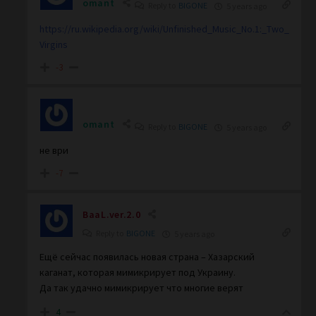
omant
Reply to
BIGONE
5 years ago
https://ru.wikipedia.org/wiki/Unfinished_Music_No.1:_Two_
Virgins
-3
omant
Reply to
BIGONE
5 years ago
не ври
-7
BaaL.ver.2.0
Reply to
BIGONE
5 years ago
Ещё сейчас появилась новая страна – Хазарский
каганат, которая мимикрирует под Украину.
Да так удачно мимикрирует что многие верят
4