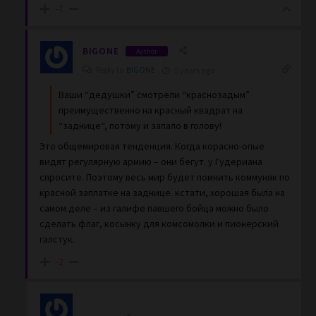
-7
BIGONE
Author
Reply to
BIGONE
5 years ago
Ваши “дедушки” смотрели “краснозадым”
преимущественно на красный квадрат на
“заднице“, потому и запало в голову!
Это общемировая тенденция. Когда корасно-опые
видят регулярную армию – они бегут. у Гудериана
спросите. Поэтому весь мир будет помнить коммуняк по
красной заплатке на заднице. кстати, хорошая была на
самом деле – из галифе павшего бойца можно было
сделать флаг, косынку для комсомолки и пионерский
галстук.
-2