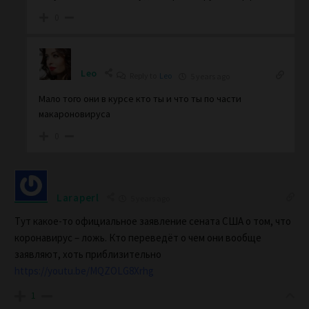
0
Leo
Reply to
Leo
5 years ago
Мало того они в курсе кто ты и что ты по части
макароновируса
0
Laraperl
5 years ago
Тут какое-то официальное заявление сената США о том, что
коронавирус – ложь. Кто переведёт о чем они вообще
заявляют, хоть приблизительно
https://youtu.be/MQZOLG8Xrhg
1