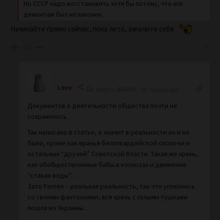
Но СССР надо восстановить хотя бы потому, что его
демонтаж был незаконен.
Начинайте прямо сейчас, пока лето, закалите себя
-11
Lexx
Reply to
BIGONE
5 years ago
Документов о деятельности общества почти не
сохранилось.
Так написано в статье, а значит в реальности их и не
было, кроме как вранья белогвардейской сволочи и
остальных “друзей” Советской Власти. Такая же хрень,
как обобществленные бабы в колхозах и движение
“стакан воды”…
Зато
Femen – реальная реальность, так что угомонись
со своими фантазиями, вся хрень с голыми тушками
пошла из Украины…