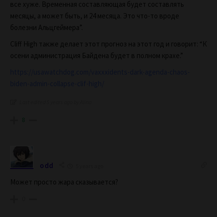
все хуже. Временная составляющая будет составлять
месяцы, а может быть, и 24 месяца. Это что-то вроде
болезни Альцгеймера”.
Cliff High также делает этот прогноз на этот год и говорит: “К
осени администрация Байдена будет в полном крахе.”
https://usawatchdog.com/vaxxxidents-dark-agenda-chaos-
biden-admin-collapse-clif-high/
Last edited 5 years ago by Alina
8
odd
5 years ago
Может просто жара сказывается?
0