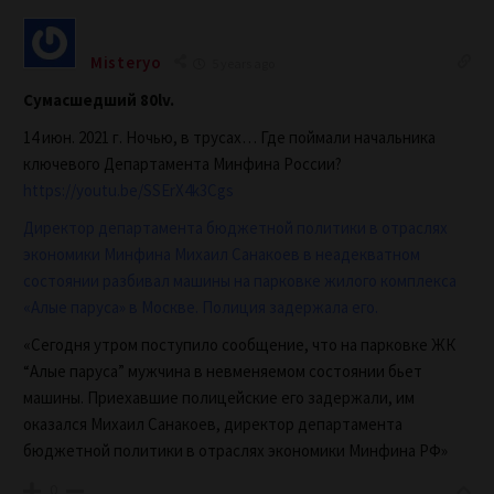
Misteryo
5 years ago
Сумасшедший 80lv.
14 июн. 2021 г.
Ночью, в трусах… Где поймали начальника
ключевого Департамента Минфина России?
https://youtu.be/SSErX4k3Cgs
Директор департамента бюджетной политики в отраслях
экономики Минфина Михаил Санакоев в неадекватном
состоянии разбивал машины на парковке жилого комплекса
«Алые паруса» в Москве. Полиция задержала его.
«Сегодня утром поступило сообщение, что на парковке ЖК
“Алые паруса” мужчина в невменяемом состоянии бьет
машины. Приехавшие полицейские его задержали, им
оказался Михаил Санакоев, директор департамента
бюджетной политики в отраслях экономики Минфина РФ»
0