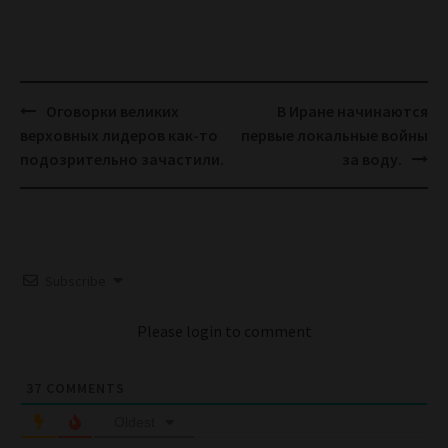
Post
Оговорки великих
В Иране начинаются
navigation
верховных лидеров как-то
первые локальные войны
подозрительно зачастили.
за воду.
Subscribe
Please login to comment
37
COMMENTS
Oldest