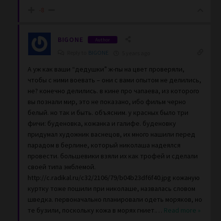
-8
BIGONE
Author
Reply to
BIGONE
5 years ago
А уж как ваши “дедушки” ж-пы на цвет проверяли,
чтобы с ними воевать – они с вами опытом не делились,
не? конечно делились. в кине про чапаева, из которого
вы познали мир, это не показано, ибо фильм черно
белый. но так и быть. объясним. у красных было три
фичи: буденовка, кожанка и галифе. буденовку
придумал художник васнецов, их много нашили перед
парадом в берлине, который николаша надеялся
провести. большевики взяли их как трофей и сделали
своей типа эмблемой.
http://c.radikal.ru/c32/2106/79/b04b23df6f40.jpg кожаную
куртку тоже пошили при николаше, назвалась словом
шведка. первоначально планировали одеть моряков, но
те бузили, поскольку кожа в морях гниет.
…
Read more »