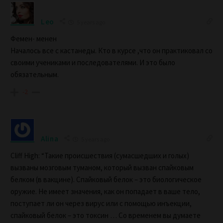
Leo
5 years ago
Фемен- менен
Началось все с кастанеды. Кто в курсе ,что он практиковал со
своими учениками и последователями. И это было
обязательным.
-2
Alina
5 years ago
Cliff High: “Такие происшествия (сумасшедших и голых)
вызваны мозговым туманом, который вызван спайковым
белком (в вакцине). Спайковый белок – это биологическое
оружие. Не имеет значения, как он попадает в ваше тело,
поступает ли он через вирус или с помощью инъекции,
спайковый белок – это токсин … Со временем вы думаете