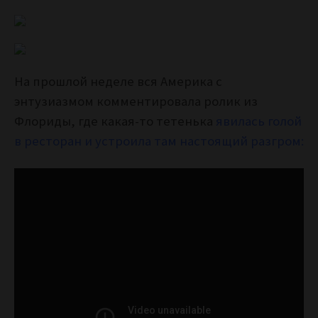
На прошлой неделе вся Америка с
энтузиазмом комментировала ролик из
Флориды, где какая-то тетенька
явилась голой
в ресторан и устроила там настоящий разгром: