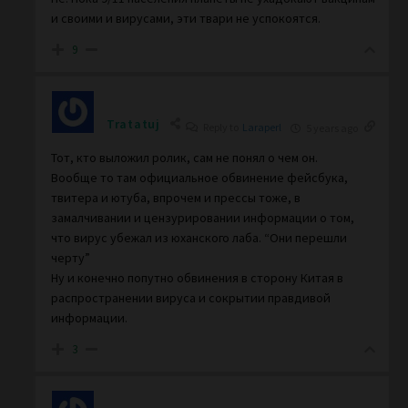
и своими и вирусами, эти твари не успокоятся.
9
Tratatuj
Reply to
Laraperl
5 years ago
Тот, кто выложил ролик, сам не понял о чем он.
Вообще то там официальное обвинение фейсбука,
твитера и ютуба, впрочем и прессы тоже, в
замалчивании и цензурировании информации о том,
что вирус убежал из юханского лаба. “Они перешли
черту”
Ну и конечно попутно обвинения в сторону Китая в
распространении вируса и сокрытии правдивой
информации.
3