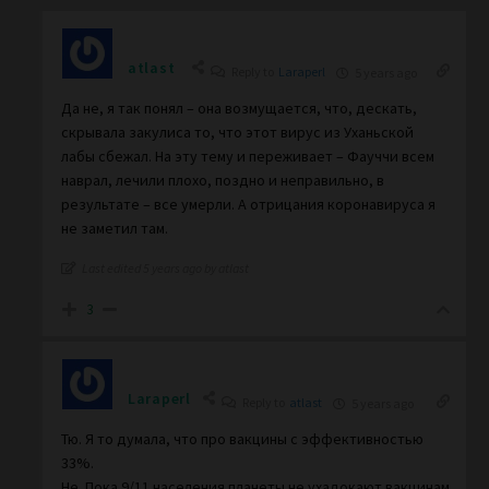
atlast
Reply to
Laraperl
5 years ago
Да не, я так понял – она возмущается, что, дескать,
скрывала закулиса то, что этот вирус из Уханьской
лабы сбежал. На эту тему и переживает – Фауччи всем
наврал, лечили плохо, поздно и неправильно, в
результате – все умерли. А отрицания коронавируса я
не заметил там.
Last edited 5 years ago by atlast
3
Laraperl
Reply to
atlast
5 years ago
Тю. Я то думала, что про вакцины с эффективностью
33%.
Не. Пока 9/11 населения планеты не ухадокают вакцинам