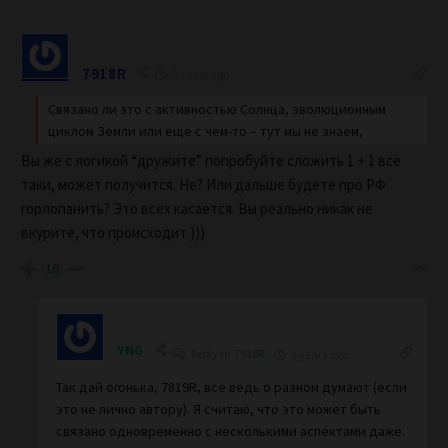
7918R
5 years ago
Связано ли это с активностью Солнца, эволюционным
циклом Земли или еще с чем-то – тут мы не знаем,
Вы же с логикой “дружите” попробуйте сложить 1 + 1 всё
таки, может получится. Не? Или дальше будете про РФ
горлопанить? Это всех касается. Вы реально никак не
вкурите, что происходит )))
16
YNG
Reply to
7918R
5 years ago
Так дай огонька, 7819R, все ведь о разном думают (если
это не лично автору). Я считаю, что это может быть
связано одновременно с несколькими аспектами даже.