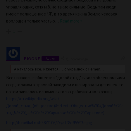
управляющих, хотя м.б. не такие сильные. Ведь там люди
имеют полноценное “Я”, в то время как на Землю человек
воплощен только частью
…
Read more »
1
BIGONE
Author
5 years ago
А началось всё, кажется, …с украинок с Femen…
Все началось с общества “долой стыд” в возлюбленном вами
ссср, голяком в трамвай заходили и шокировали детишек. те
потом заикались вспоминая голых рабочих и колхозниц
https://ru.wikipedia.org/wiki/
Долой_стыд_(общество)#:~:text=Общество%20«Долой%20с
тыд!»%20(,—%20в%20Харькове%20и%20Саратове)
.
http://b.radikal.ru/b38/2106/7c/a1f8dff5593e.jpg