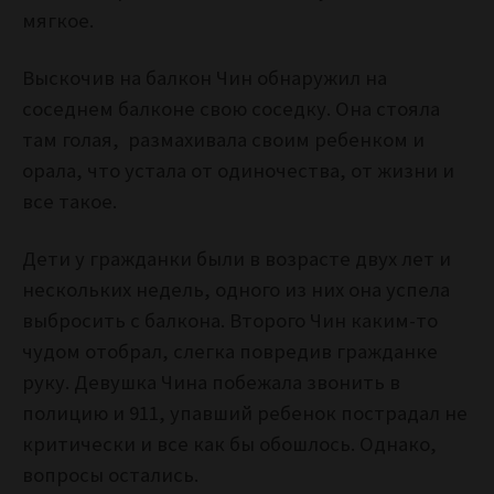
мягкое.
Выскочив на балкон Чин обнаружил на
соседнем балконе свою соседку. Она стояла
там голая, размахивала своим ребенком и
орала, что устала от одиночества, от жизни и
все такое.
Дети у гражданки были в возрасте двух лет и
нескольких недель, одного из них она успела
выбросить с балкона. Второго Чин каким-то
чудом отобрал, слегка повредив гражданке
руку. Девушка Чина побежала звонить в
полицию и 911, упавший ребенок пострадал не
критически и все как бы обошлось. Однако,
вопросы остались.