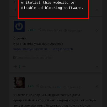
У нас и переболевших вакцинируют.
whitelist this website or
disable ad blocking software.
3
Jash
Reply to
Leo
5 years ago
Странно
И статистика у вас нарисованная
коронавирус казахстан – Google Search
Last edited 5 years ago by Jash
1
Leo
Reply to
Jash
5 years ago
У нас те ещё клоуны. Они даже точные даты
предсказывают когда и какой город войдёт в красную
зону и сколько точно будет коронавирусных. Цирк.