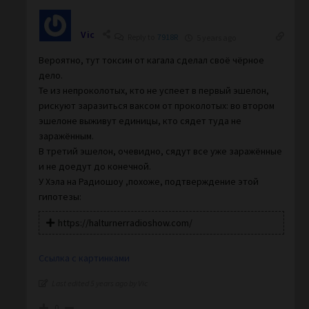
Vic
Reply to
7918R
5 years ago
Вероятно, тут токсин от кагала сделал своё чёрное
дело.
Те из непроколотых, кто не успеет в первый эшелон,
рискуют заразиться ваксом от проколотых: во втором
эшелоне выживут единицы, кто сядет туда не
заражённым.
В третий эшелон, очевидно, сядут все уже заражённые
и не доедут до конечной.
У Хэла на Радиошоу ,похоже, подтверждение этой
гипотезы:
https://halturnerradioshow.com/
Ссылка с картинками
Last edited 5 years ago by Vic
0