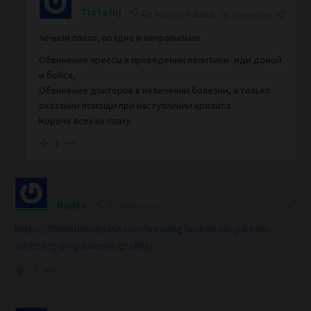
Tratatuj
Reply to
Tratatuj
5 years ago
лечили плохо, поздно и неправильно
Обвинение прессы в проведении политики- иди домой
и бойся,
Обвинение докторов в нелечении болезни, а только
оказании помощи при наступлении кризиса.
Короче всех на плаху.
1
Rudra
5 years ago
https://thenationalpulse.com/breaking/wuhan-lab-partner-
scheming-on-pandemic-profits/
-1