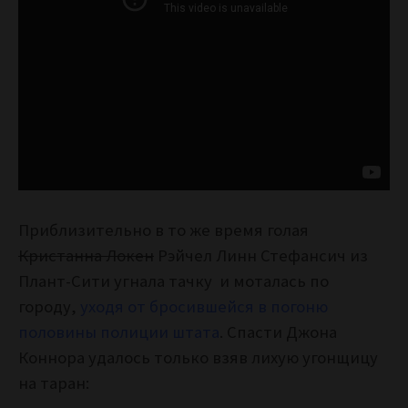
Приблизительно в то же время голая
Кристанна Локен
Рэйчел Линн Стефансич из
Плант-Сити угнала тачку и моталась по
городу,
уходя от бросившейся в погоню
половины полиции штата
. Спасти Джона
Коннора удалось только взяв лихую угонщицу
на таран: