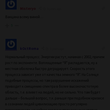
Misteryo
5 years ago
Вакцина всему виной…
5
kOctRoma
5 years ago
Нормальный процесс. Энергии растут, начиная с 2002, причем
рост по экспоненте. Воплощенные “Я” распадаются, ну а
местная оболочка быстро деградирует. Скорость этого
процесса зависит уже от качества земного “Я”. На Солнце
подобные процессы, но там разрушение искажений
приводит к смещению спектра в более высокочастотную
область, т.е. влияет на людей, но не сильно. Что там будет
дальше – большой вопрос, т.к. раньше при подобном кризисе
в сознании людей цивилизацию просто регулярно
перезагружали, но сейчас сходные процессы и на уровне