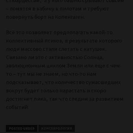
стюардессам, а у кого башню срывают совсем
– ломятся в кабину к пилотам и требуют
повернуть борт на Копенгаген.
Всё это позволяет предполагать какой-то
коллективный психоз, в результате которого
люди массово стали слетать с катушек.
Связано ли это с активностью Солнца,
эволюционным циклом Земли или еще с чем-
то – тут мы не знаем, но что-то нам
подсказывает, что количество сумасшедших
вокруг будет только нарастать и скоро
достигнет пика, так что следим за развитием
событий.
POSTED UNDER
КОНСПИРОЛОГИЯ