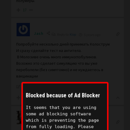
полумеры.
17
Jash
Reply to
Klop
5 years ago
Попробуйте несколько дней принимать Колострум
И сразу сделайте тест на антитела.
В Молозиве очень много иммуноглобулинов.
Возожно это сделает симуляцию что вы уже
переболели (без симптомно) и не нуждаетесь в
вакцинации
Last edited 5 years ago by Jash
Blocked because of Ad Blocker
11
It seems that you are using
some ad blocking software
which is preventing the page
Leo
Reply to
Jash
5 years ago
from fully loading. Please