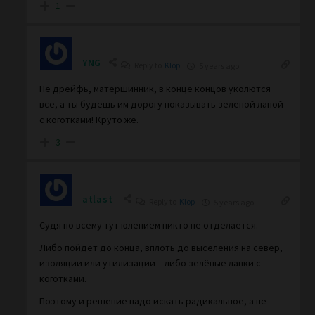
1
YNG
Reply to
Klop
5 years ago
Не дрейфь, матершинник, в конце концов уколются
все, а ты будешь им дорогу показывать зеленой лапой
с коготками! Круто же.
3
atlast
Reply to
Klop
5 years ago
Судя по всему тут юлением никто не отделается.
Либо пойдёт до конца, вплоть до выселения на север,
изоляции или утилизации – либо зелёные лапки с
коготками.
Поэтому и решение надо искать радикальное, а не