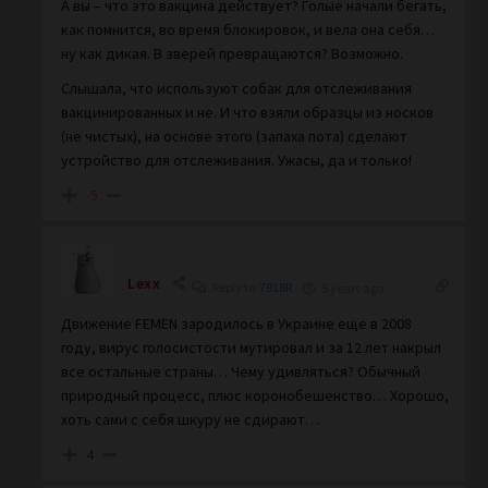
А вы – что это вакцина действует? Голые начали бегать,
как помнится, во время блокировок, и вела она себя…
ну как дикая. В зверей превращаются? Возможно.
Слышала, что используют собак для отслеживания
вакцинированных и не. И что взяли образцы из носков
(не чистых), на основе этого (запаха пота) сделают
устройство для отслеживания. Ужасы, да и только!
-5
Lexx
Reply to
7918R
5 years ago
Движение FEMEN зародилось в Украине еще в 2008
году, вирус голосистости мутировал и за 12 лет накрыл
все остальные страны… Чему удивляться? Обычный
природный процесс, плюс коронобешенство… Хорошо,
хоть сами с себя шкуру не сдирают…
4