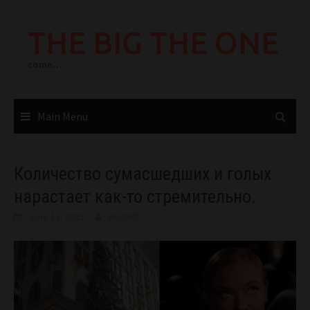
Skip
to
THE BIG THE ONE
content
come…
Main Menu
Количество сумасшедших и голых
нарастает как-то стремительно.
June 13, 2021
BIGONE