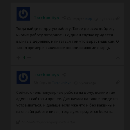
Tarchun Hyn
Reply to
Klop
5 years ago
Тогда найдите другую работу. Такое до всех дойдет,
многие работу потеряют. В худшем случае придется
валить в деревню, и питаться тем что вырастишь сам. О
таком примере выживание говорили многие старцы.
4
Tarchun Hyn
Reply to
Tarchun Hyn
5 years ago
Сейчас очень популярные работы на дому, всякие там
админы сайтов и прочее. Для начала на такое придется
устраиваться, и дальше если уже что и без вакцины и
на онлайн работе низзя, тогда уже придется бежать.
Last edited 5 years ago by Tarchun Hyn