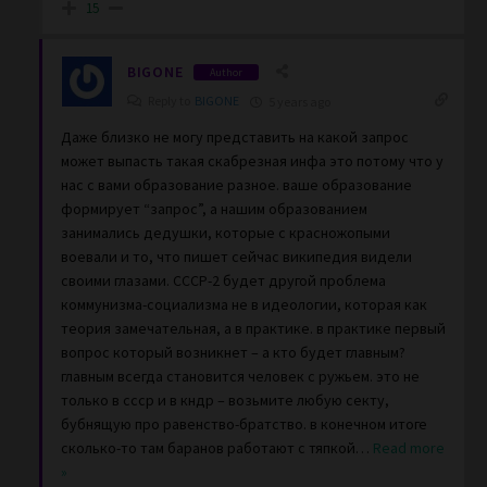
15
BIGONE
Author
Reply to
BIGONE
5 years ago
Даже близко не могу представить на какой запрос
может выпасть такая скабрезная инфа это потому что у
нас с вами образование разное. ваше образование
формирует “запрос”, а нашим образованием
занимались дедушки, которые с красножопыми
воевали и то, что пишет сейчас википедия видели
своими глазами. СССР-2 будет другой проблема
коммунизма-социализма не в идеологии, которая как
теория замечательная, а в практике. в практике первый
вопрос который возникнет – а кто будет главным?
главным всегда становится человек с ружьем. это не
только в ссср и в кндр – возьмите любую секту,
бубнящую про равенство-братство. в конечном итоге
сколько-то там баранов работают с тяпкой
…
Read more
»