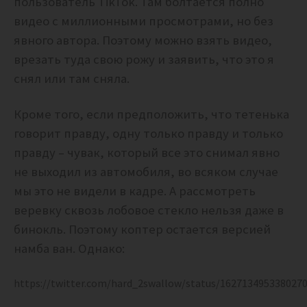
пользователь TikTok. Там болтается полно
видео с миллионными просмотрами, но без
явного автора. Поэтому можно взять видео,
врезать туда свою рожу и заявить, что это я
снял или там сняла.
Кроме того, если предположить, что тетенька
говорит правду, одну только правду и только
правду – чувак, который все это снимал явно
не выходил из автомобиля, во всяком случае
мы это не видели в кадре. А рассмотреть
веревку сквозь лобовое стекло нельзя даже в
бинокль. Поэтому коптер остается версией
намба ван. Однако:
https://twitter.com/hard_2swallow/status/162713495338027