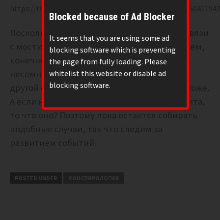
https://twitter.com/FemalesForTrump/status/162655041194
Blocked because of Ad Blocker
Поскольку у нас нет прямой телефонной связи
It seems that you are using some ad
с мостиком Навуходоносора, то мы не можем,
blocking software which is preventing
конечно, с гарантией утверждать, что это,
the page from fully loading. Please
whitelist this website or disable ad
несомненно, новый глюк в Матрице. Но с
blocking software.
другой стороны, на коптер оно тоже непохоже.
А если не коптер и не проделки Агента Смита,
то что оно?
Поэтому пока остается собирать
подобные случаи, так что следим за
развитием событий.
POSTED UNDER
КОНСПИРОЛОГИЯ