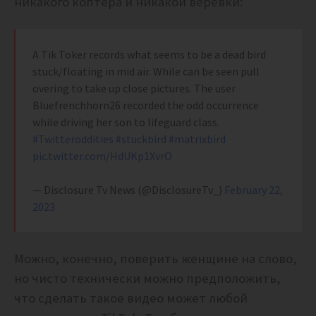
никакого коптера и никакой веревки:
A Tik Toker records what seems to be a dead bird
stuck/floating in mid air. While can be seen pull
overing to take up close pictures. The user
Bluefrenchhorn26 recorded the odd occurrence
while driving her son to lifeguard class.
#Twitteroddities
#stuckbird
#matrixbird
pic.twitter.com/HdUKp1XvrO
— Disclosure Tv News (@DisclosureTv_)
February 22,
2023
Можно, конечно, поверить женщине на слово,
но чисто технически можно предположить,
что сделать такое видео может любой