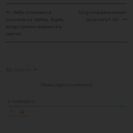
Post
Небо становится
Когда Украина начнет
navigation
похожим на тряпку. Ждем,
получать F-35?
когда тряпка свернется в
свиток.
Subscribe
Please login to comment
0
COMMENTS