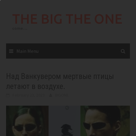
Skip
to
THE BIG THE ONE
content
come…
Main Menu
Над Ванкувером мертвые птицы
летают в воздухе.
February 23, 2023
BIGONE