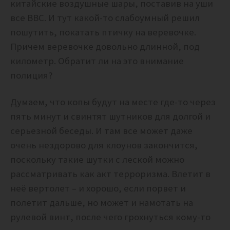
китайские воздушные шары, поставив на уши
все ВВС. И тут какой-то слабоумный решил
пошутить, покатать птичку на веревочке.
Причем веревочке довольно длинной, под
километр. Обратит ли на это внимание
полиция?
Думаем, что копы будут на месте где-то через
пять минут и свинтят шутников для долгой и
серьезной беседы. И там все может даже
очень нездорово для клоунов закончится,
поскольку такие шутки с леской можно
рассматривать как акт терроризма. Влетит в
неё вертолет – и хорошо, если порвет и
полетит дальше, но может и намотать на
рулевой винт, после чего грохнуться кому-то