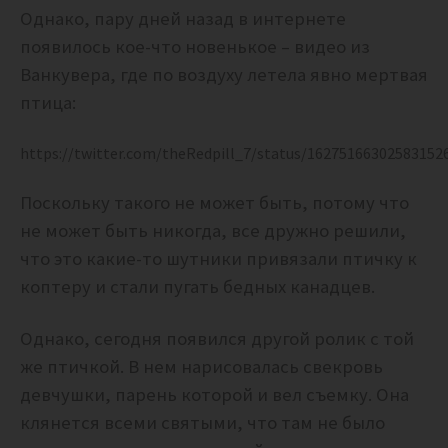
Однако, пару дней назад в интернете
появилось кое-что новенькое – видео из
Ванкувера, где по воздуху летела явно мертвая
птица:
https://twitter.com/theRedpill_7/status/16275166302583152
Поскольку такого не может быть, потому что
не может быть никогда, все дружно решили,
что это какие-то шутники привязали птичку к
коптеру и стали пугать бедных канадцев.
Однако, сегодня появился другой ролик с той
же птичкой. В нем нарисовалась свекровь
девчушки, парень которой и вел съемку. Она
клянется всеми святыми, что там не было