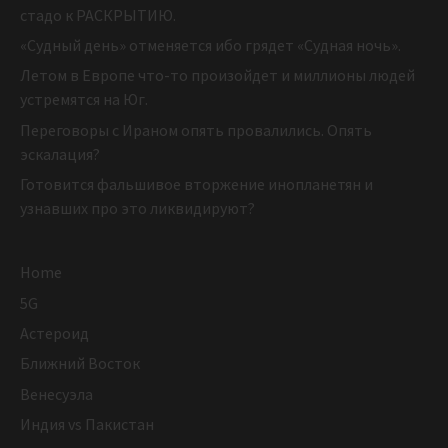
стадо к РАСКРЫТИЮ.
«Судный день» отменяется ибо грядет «Судная ночь».
Летом в Европе что-то произойдет и миллионы людей
устремятся на Юг.
Переговоры с Ираном опять провалились. Опять
эскалация?
Готовится фальшивое вторжение инопланетян и
узнавших про это ликвидируют?
Home
5G
Астероид
Ближний Восток
Венесуэла
Индия vs Пакистан