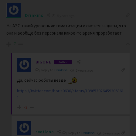
Drinkins
5 years ago
На АЭС такой уровень автоматизации и систем защиты, что
она и вообще без персонала какое-то время проработает.
7
BIGONE
Author
Reply to
Drinkins
5 years ago
Да, сейчас роботы везде
https://twitter.com/boris0630/status/139653026459206861
1
-3
svetlana
Reply to
Drinkins
5 years ago