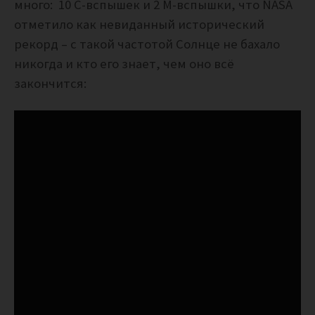
много: 10 C-вспышек и 2 M-вспышки, что NASA
отметило как невиданный исторический
рекорд – с такой частотой Солнце не бахало
никогда и кто его знает, чем оно всё
закончится: