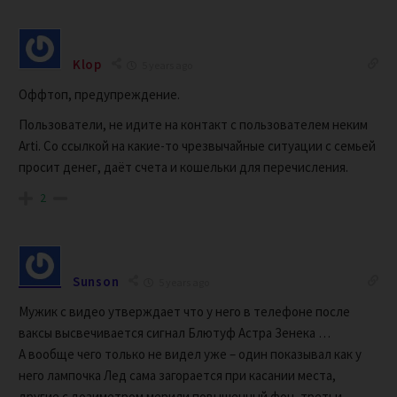
Klop
5 years ago
Оффтоп, предупреждение.
Пользователи, не идите на контакт с пользователем неким
Arti. Со ссылкой на какие-то чрезвычайные ситуации с семьей
просит денег, даёт счета и кошельки для перечисления.
2
Sunson
5 years ago
Мужик с видео утверждает что у него в телефоне после
ваксы высвечивается сигнал Блютуф Астра Зенека …
А вообще чего только не видел уже – один показывал как у
него лампочка Лед сама загорается при касании места,
другие с дозиметром мерили повышенный фон, третьи