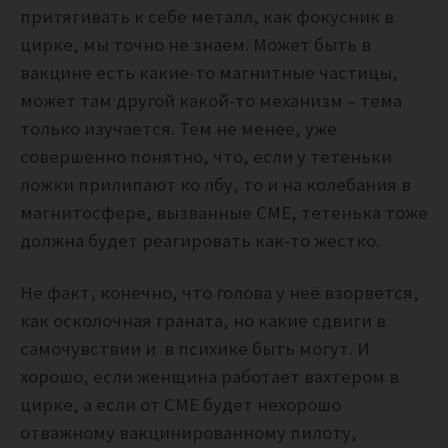
притягивать к себе металл, как фокусник в
цирке, мы точно не знаем. Может быть в
вакцине есть какие-то магнитные частицы,
может там другой какой-то механизм – тема
только изучается. Тем не менее, уже
совершенно понятно, что, если у тетеньки
ложки прилипают ко лбу, то и на колебания в
магнитосфере, вызванные CME, тетенька тоже
должна будет реагировать как-то жестко.
Не факт, конечно, что голова у неё взорвется,
как осколочная граната, но какие сдвиги в
самочувствии и в психике быть могут. И
хорошо, если женщина работает вахтером в
цирке, а если от CME будет нехорошо
отважному вакцинированному пилоту,