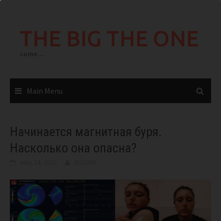
Skip
to
THE BIG THE ONE
content
come…
Main Menu
Начинается магнитная буря.
Насколько она опасна?
May 24, 2021
BIGONE