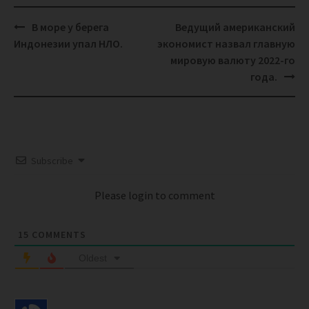
Post
В море у берега
Ведущий американский
navigation
Индонезии упал НЛО.
экономист назвал главную
мировую валюту 2022-го
года.
Subscribe
Please login to comment
15
COMMENTS
Oldest