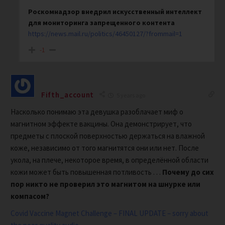
Роскомнадзор внедрил искусственный интеллект
для мониторинга запрещенного контента
https://news.mail.ru/politics/46450127/?frommail=1
-1
Fifth_account
5 years ago
Насколько понимаю эта девушка разоблачает миф о
магнитном эффекте вакцины. Она демонстрирует, что
предметы с плоской поверхностью держаться на влажной
коже, независимо от того магнитятся они или нет. После
укола, на плече, некоторое время, в определённой области
кожи может быть повышенная потливость . . .
Почему до сих
пор никто не проверил это магнитом на шнурке или
компасом?
Covid Vaccine Magnet Challenge – FINAL UPDATE – sorry about