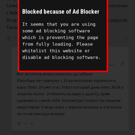
Солнце, в свою очередь, своими вспышками гасит излучение
Blocked because of Ad Blocker
с Нибиру.
Во время активности солнца снижается активность вирусов.
It seems that you are using
Также наоборот.
some ad blocking software
which is preventing the page
0
from fully loading. Please
whitelist this website or
disable ad blocking software.
Leo
Reply to
BaaL.ver.2.0
5 years ago
Вот хотелось вчера написать да забыла
Я вообще лет наверно с 25 начала плохо переносить
жару. Плюс 30 уже атас. И вот который день плюс 36 38 а
энергии полно . И плевать на жару и духоту, прям
удивляюсь самой себе. Километры только так пешком
накручиваю. А ведь жара с апреля началась и эти весна
лето как никогда прежде.
-2