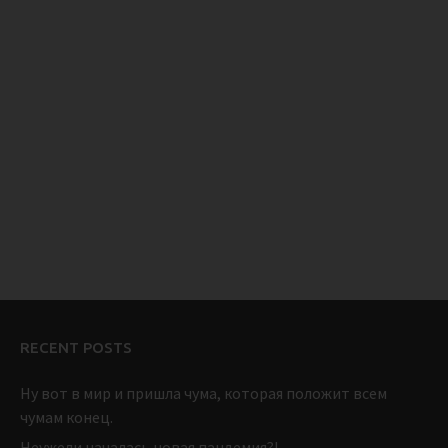
RECENT POSTS
Ну вот в мир и пришла чума, которая положит всем
чумам конец.
Неужели началась новая пандемия?!