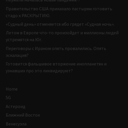
Правительство США приказало пастырям готовить
стадо к РАСКРЫТИЮ.
«Судный день» отменяется ибо грядет «Судная ночь».
Летом в Европе что-то произойдет и миллионы людей
устремятся на Юг.
Переговоры с Ираном опять провалились. Опять
эскалация?
Готовится фальшивое вторжение инопланетян и
узнавших про это ликвидируют?
Home
5G
Астероид
Ближний Восток
Венесуэла