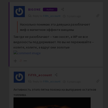
BIGONE
Author
Reply to
Fifth_account
5 years ago
Насколько понимаю эта девушка разоблачает
миф о магнитном эффекте вакцины
Там где не разоблачают – там сносят, а WP не все
видеохосты поддерживает. Но вы не переживайте –
колите, колите, а вдруг они золотые
-7
Fifth_account
Reply to
Fifth_account
5 years ago
Активность этого пятна похожа на выгорание остатков
топлива.