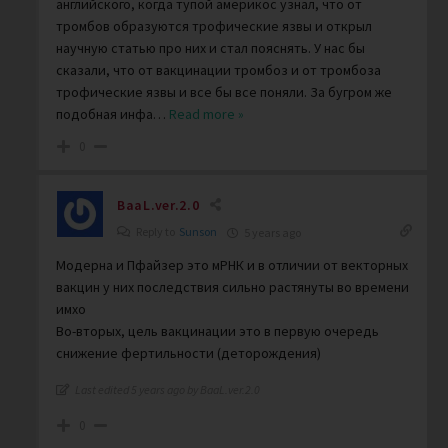
английского, когда тупой америкос узнал, что от
тромбов образуются трофические язвы и открыл
научную статью про них и стал пояснять. У нас бы
сказали, что от вакцинации тромбоз и от тромбоза
трофические язвы и все бы все поняли. За бугром же
подобная инфа
…
Read more »
0
BaaL.ver.2.0
Reply to
Sunson
5 years ago
Модерна и Пфайзер это мРНК и в отличии от векторных
вакцин у них последствия сильно растянуты во времени
имхо
Во-вторых, цель вакцинации это в первую очередь
снижение фертильности (деторождения)
Last edited 5 years ago by BaaL.ver.2.0
0