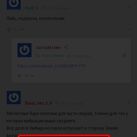
Rudra
5 years ago
Лайк, подписка, колокольчик
-1
Justakitten
Reply to
Rudra
5 years ago
https://youtu.be/pz_lz1BXbZM?t=779
-9
BaaL.ver.2.0
5 years ago
Магнитные бури полезны для части людей, точнее для тех у
которых вибрации выше среднего.
Всё дело в Нибиру которое испускает в сторону Земли
вредные гамма-всплески.