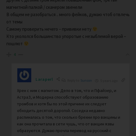
магнитной палкой / сканером звенели
В общем не разобраться .. много фейков, думаю чтоб отвлечь
от темы
Самому проверить нечего – прививки нету
Кто укололся большинство упоротые с незыблемой верой –
пошлют
4
Laraperl
Reply to
Sunson
5 years ago
Хрен с ним с магнитом. Дело в том, что и Пфайзер, и
АстраЗ, и Модерна способствуют образованию
тромбов и хотя бы по этой причине их следует
обходить десятой дорогой. Соседка недавно
распиналась о том, что сколько брехни про вакцины и
как она прочитала в сети чушь, что от вакцин язвы
образуются. Думаю прочла перевод на русский с