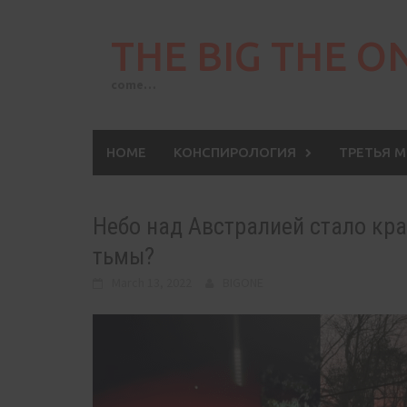
Skip
to
THE BIG THE O
content
come…
HOME
КОНСПИРОЛОГИЯ
ТРЕТЬЯ 
Небо над Австралией стало кра
тьмы?
March 13, 2022
BIGONE