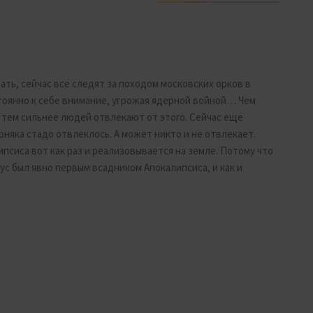
вать, сейчас все следят за походом московских орков в
тоянно к себе внимание, угрожая ядерной войной… Чем
 тем сильнее людей отвлекают от этого. Сейчас еще
няка стадо отвлеклось. А может никто и не отвлекает.
ипсиса вот как раз и реализовывается на земле. Потому что
ус был явно первым всадником Апокалипсиса, и как и