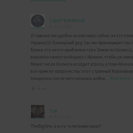
TTpoTToBeDHuK
4 years ago
И главное как удобно: всему миру сейчас на это пле
Украину))). Бункерный дед так-же приковывает пос
ближе это нечто приближается к Земле из Космоса,
вероятно начнут войнушку с Ираном, чтобы уж навер
Может не из Космоса исходит угроза, а план Апокал
все прям по-пророчеству: этот странный Коронавир
ожидалось после него началась война
…
Read more »
4
T2K
4 years ago
TheBigOne, а есть телеграмм канал?