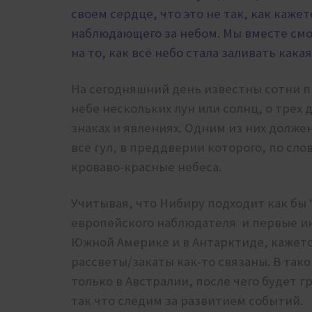
своем сердце, что это не так, как кажет
наблюдающего за небом. Мы вместе смо
на то, как всё небо стала заливать как
На сегодняшний день известны сотни 
небе нескольких лун или солнц, о трех
знаках и явлениях. Одним из них долж
всё гул, в преддверии которого, по сл
кроваво-красные небеса.
Учитывая, что Нибиру подходит как бы
европейского наблюдателя и первые и
Южной Америке и в Антарктиде, кажетс
рассветы/закаты как-то связаны. В так
только в Австралии, после чего будет 
так что следим за развитием событий.