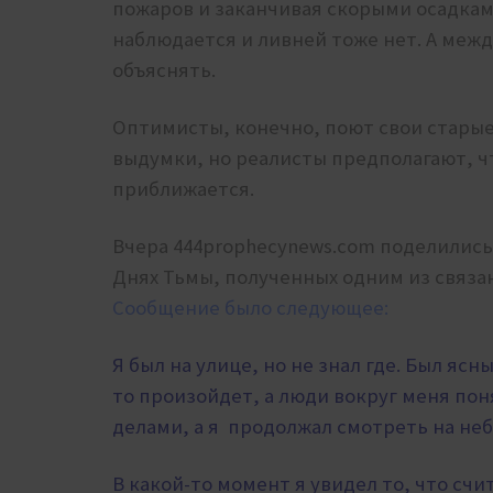
пожаров и заканчивая скорыми осадками
наблюдается и ливней тоже нет. А между
объяснять.
Оптимисты, конечно, поют свои старые 
выдумки, но реалисты предполагают, что
приближается.
Вчера 444prophecynews.com поделилис
Днях Тьмы, полученных одним из связа
Сообщение было следующее:
Я был на улице, но не знал где. Был ясн
то произойдет, а люди вокруг меня по
делами, а я продолжал смотреть на неб
В какой-то момент я увидел то, что счи