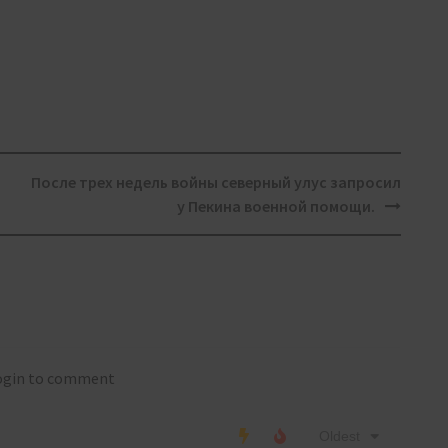
После трех недель войны северный улус запросил
у Пекина военной помощи.
login to comment
Oldest