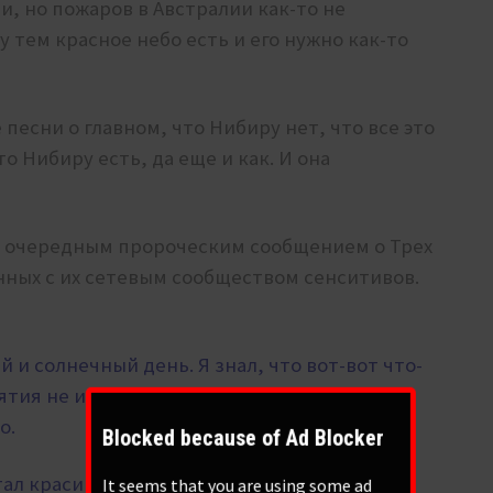
, но пожаров в Австралии как-то не
 тем красное небо есть и его нужно как-то
песни о главном, что Нибиру нет, что все это
 Нибиру есть, да еще и как. И она
ь очередным пророческим сообщением о Трех
нных с их сетевым сообществом сенситивов.
ый и солнечный день. Я знал, что вот-вот что-
нятия не имели. Они занимались своими
о.
Blocked because of Ad Blocker
тал красивым красным солнцем, но я знал в
It seems that you are using some ad