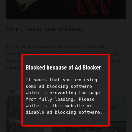
Стинг отменил турне по Европе.
July 10, 2019
BIGONE
53
Как несколько часов назад сообщает USA Today,
британский музыкант Стинг отменил свои гастроли в
Европе, запланированные на середину-конец июля. В
Blocked because of Ad Blocker
официальном аккаунте музыканта
[...]
It seems that you are using
some ad blocking software
which is preventing the page
from fully loading. Please
whitelist this website or
disable ad blocking software.