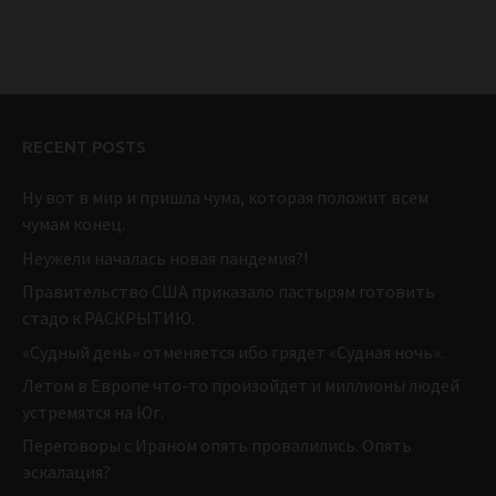
RECENT POSTS
Ну вот в мир и пришла чума, которая положит всем
чумам конец.
Неужели началась новая пандемия?!
Правительство США приказало пастырям готовить
стадо к РАСКРЫТИЮ.
«Судный день» отменяется ибо грядет «Судная ночь».
Летом в Европе что-то произойдет и миллионы людей
устремятся на Юг.
Переговоры с Ираном опять провалились. Опять
эскалация?