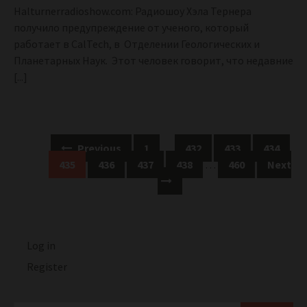
Halturnerradioshow.com: Радиошоу Хэла Тернера
получило предупреждение от ученого, который
работает в CalTech, в Отделении Геологических и
Планетарных Наук. Этот человек говорит, что недавние
[...]
Posts
Previous
1
…
432
433
434
navigation
435
436
437
438
…
460
Next
Log in
Register