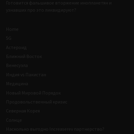
Готовится фальшивое вторжение инопланетян и
узнавших про это ликвидируют?
Home
5G
Астероид
Ближний Восток
Венесуэла
Индия vs Пакистан
Медицина
Новый Мировой Порядок
Продовольственный кризис
Северная Корея
Солнце
Насколько выгодно Increaserev партнерство?