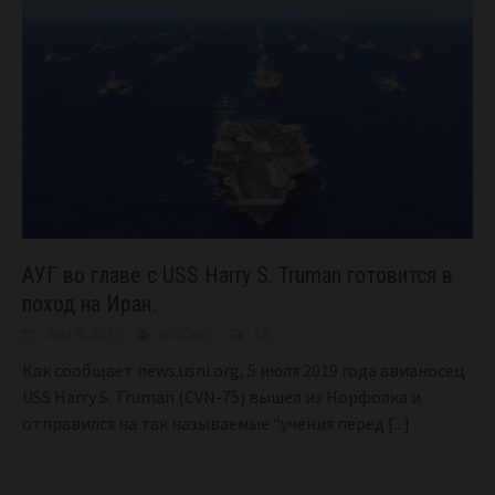
АУГ во главе с USS Harry S. Truman готовится в
поход на Иран.
July 9, 2019
BIGONE
13
Как сообщает news.usni.org, 5 июля 2019 года авианосец
USS Harry S. Truman (CVN-75) вышел из Норфолка и
отправился на так называемые “учения перед
[...]