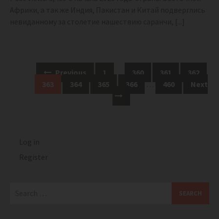
Африки, а так же Индия, Пакистан и Китай подверглись
невиданному за столетие нашествию саранчи,
[...]
Posts
Previous
1
…
360
361
362
navigation
363
364
365
366
…
460
Next
Log in
Register
Search
for: