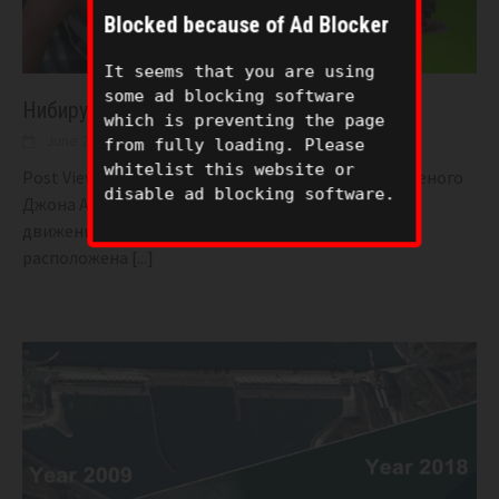
Blocked because of Ad Blocker
It seems that you are using
some ad blocking software
Нибиру уже могут видеть все.
which is preventing the page
June 24, 2020
BIGONE
33
from fully loading. Please
whitelist this website or
Post Views: 4,666 The New York Times: По словам ученого
disable ad blocking software.
Джона Андерсона из Лаборатории реактивного
движения NASA, если на краю Солнечной системы
расположена
[...]