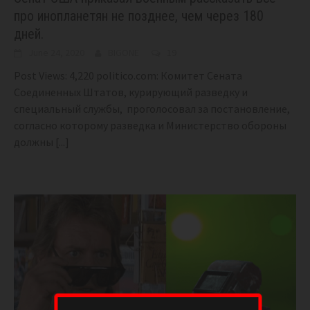
про инопланетян не позднее, чем через 180
дней.
June 24, 2020
BIGONE
19
Post Views: 4,220 politico.com: Комитет Сената
Соединенных Штатов, курирующий разведку и
специальный службы, проголосовал за постановление,
согласно которому разведка и Министерство обороны
должны
[...]