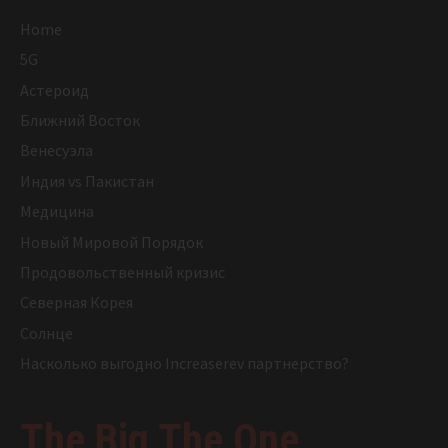
Home
5G
Астероид
Ближний Восток
Венесуэла
Индия vs Пакистан
Медицина
Новый Мировой Порядок
Продовольственный кризис
Северная Корея
Солнце
Насколько выгодно Increaserev партнерство?
The Big The One