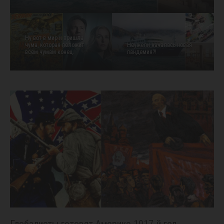
Ну вот в мир и пришла
чума, которая положит
Неужели началась новая
всем чумам конец.
пандемия?!
Глобалисты готовят Америке 1917-й год.