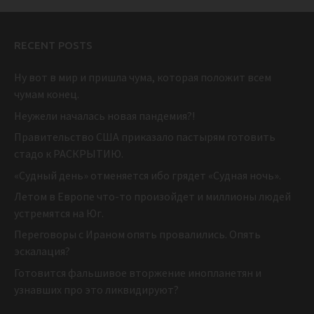
RECENT POSTS
Ну вот в мир и пришла чума, которая положит всем
чумам конец.
Неужели началась новая пандемия?!
Правительство США приказало пастырям готовить
стадо к РАСКРЫТИЮ.
«Судный день» отменяется ибо грядет «Судная ночь».
Летом в Европе что-то произойдет и миллионы людей
устремятся на Юг.
Переговоры с Ираном опять провалились. Опять
эскалация?
Готовится фальшивое вторжение инопланетян и
узнавших про это ликвидируют?