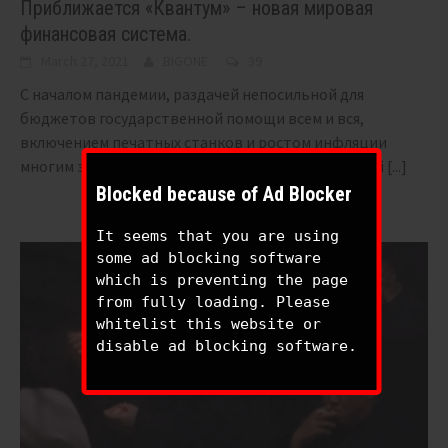
Приближается «Квантум» – новая мировая
финансовая система.
March 27, 2021
BIGONE
39
С началом пандемии, раздачей непосильной для
бюджетов государственной помощи всем и вся,
включением печатных станков и ростом инфляции
многим экономистам кажется неизбежным скорый
[...]
Blocked because of Ad Blocker
It seems that you are using
some ad blocking software
which is preventing the page
from fully loading. Please
whitelist this website or
disable ad blocking software.