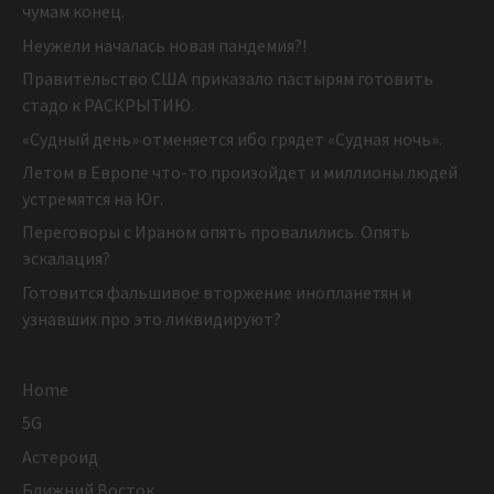
чумам конец.
Неужели началась новая пандемия?!
Правительство США приказало пастырям готовить
стадо к РАСКРЫТИЮ.
«Судный день» отменяется ибо грядет «Судная ночь».
Летом в Европе что-то произойдет и миллионы людей
устремятся на Юг.
Переговоры с Ираном опять провалились. Опять
эскалация?
Готовится фальшивое вторжение инопланетян и
узнавших про это ликвидируют?
Home
5G
Астероид
Ближний Восток