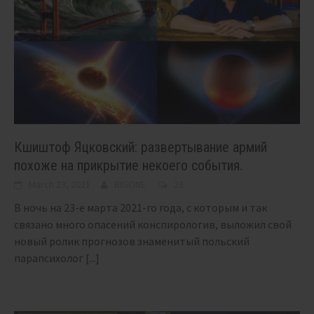
Кшиштоф Яцковский: развертывание армий
похоже на прикрытие некоего события.
March 23, 2021
BIGONE
23
В ночь на 23-е марта 2021-го года, с которым и так
связано много опасений конспирологив, выложил свой
новый ролик прогнозов знаменитый польский
парапсихолог
[...]