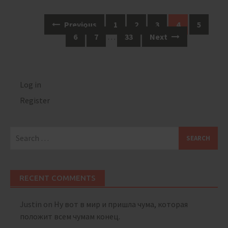
Posts
Previous
1
2
3
4
5
navigation
6
7
…
33
Next
Log in
Register
Search
for:
RECENT COMMENTS
Justin
on
Ну вот в мир и пришла чума, которая
положит всем чумам конец.